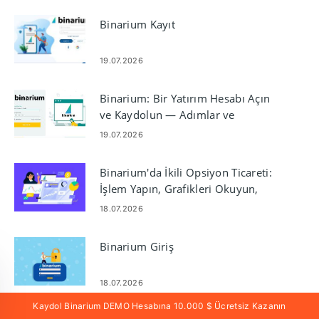
Binarium Kayıt
19.07.2026
Binarium: Bir Yatırım Hesabı Açın
ve Kaydolun — Adımlar ve
Gereksinimler
19.07.2026
Binarium'da İkili Opsiyon Ticareti:
İşlem Yapın, Grafikleri Okuyun,
Riski Yönetin
18.07.2026
Binarium Giriş
18.07.2026
Kaydol Binarium DEMO Hesabına 10.000 $ Ücretsiz Kazanın