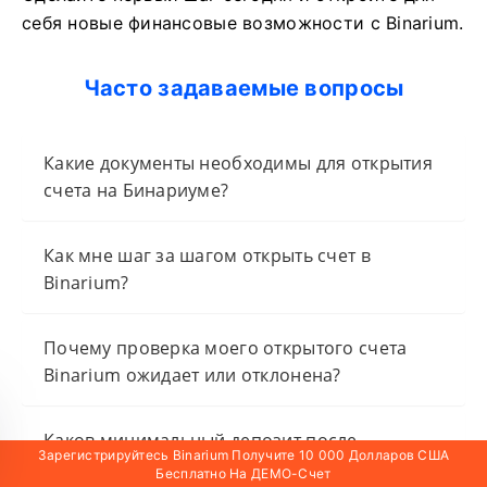
себя новые финансовые возможности с Binarium.
Часто задаваемые вопросы
Какие документы необходимы для открытия
счета на Бинариуме?
Как мне шаг за шагом открыть счет в
Binarium?
Почему проверка моего открытого счета
Binarium ожидает или отклонена?
Каков минимальный депозит после
Зарегистрируйтесь Binarium Получите 10 000 Долларов США
открытия счета в Binarium?
Бесплатно На ДЕМО-Счет