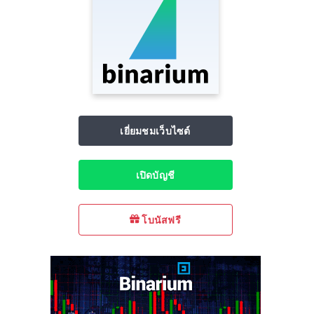
เยี่ยมชมเว็บไซต์
เปิดบัญชี
โบนัสฟรี