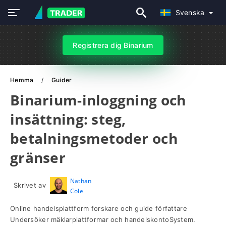
Svenska
Registrera dig Binarium
Hemma
Guider
Binarium-inloggning och
insättning: steg,
betalningsmetoder och
gränser
Nathan
Skrivet av
Cole
Online handelsplattform forskare och guide författare
Undersöker mäklarplattformar och handelskontoSystem.