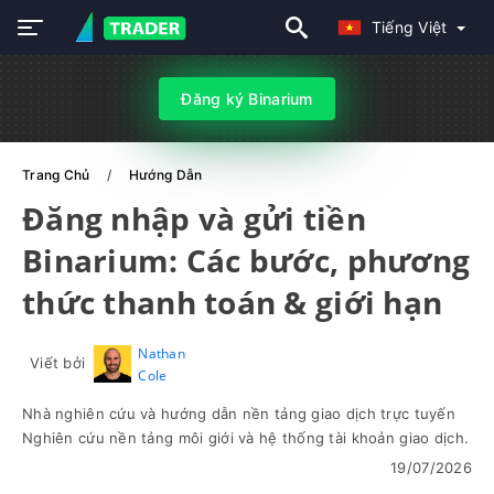
Tiếng Việt
Đăng ký Binarium
Trang Chủ
Hướng Dẫn
Đăng nhập và gửi tiền
Binarium: Các bước, phương
thức thanh toán & giới hạn
Nathan
Viết bởi
Cole
Nhà nghiên cứu và hướng dẫn nền tảng giao dịch trực tuyến
Nghiên cứu nền tảng môi giới và hệ thống tài khoản giao dịch.
19/07/2026