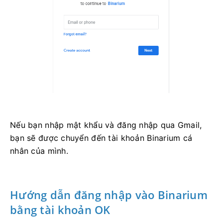
Nếu bạn nhập mật khẩu và đăng nhập qua Gmail,
bạn sẽ được chuyển đến tài khoản Binarium cá
nhân của mình.
Hướng dẫn đăng nhập vào Binarium
bằng tài khoản OK