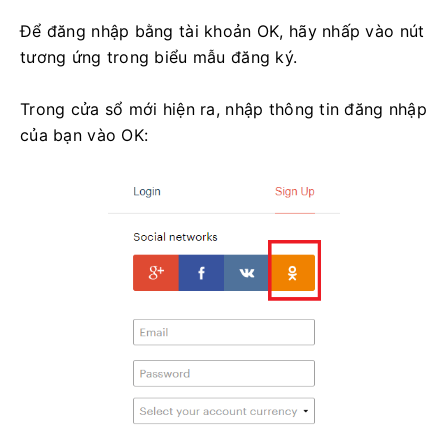
Để đăng nhập bằng tài khoản OK, hãy nhấp vào nút
tương ứng trong biểu mẫu đăng ký.
Trong cửa sổ mới hiện ra, nhập thông tin đăng nhập
của bạn vào OK: