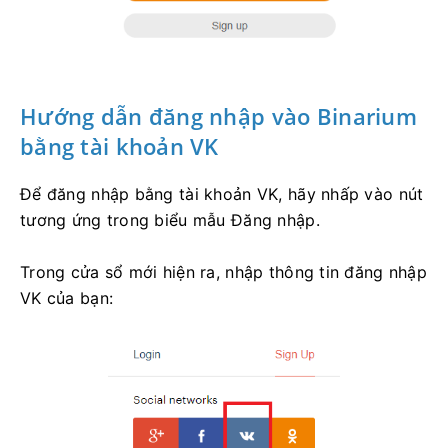
Hướng dẫn đăng nhập vào Binarium
bằng tài khoản VK
Để đăng nhập bằng tài khoản VK, hãy nhấp vào nút
tương ứng trong biểu mẫu Đăng nhập.
Trong cửa sổ mới hiện ra, nhập thông tin đăng nhập
VK của bạn: