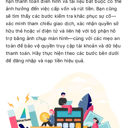
hạn thanh toán điển hình và tài liệu bắt buộc có thể
ảnh hưởng đến việc cấp vốn và rút tiền. Bạn cũng
sẽ tìm thấy các bước kiểm tra khắc phục sự cố—
xác minh tham chiếu giao dịch, xác nhận quyền sở
hữu thẻ hoặc ví điện tử và liên hệ với bộ phận hỗ
trợ bằng ảnh chụp màn hình—cùng với các mẹo an
toàn để bảo vệ quyền truy cập tài khoản và dữ liệu
thanh toán. Hãy thực hiện theo các bước bên dưới
để đăng nhập và nạp tiền hiệu quả.