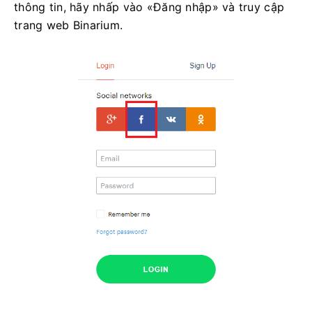
thông tin, hãy nhấp vào «Đăng nhập» và truy cập
trang web Binarium.