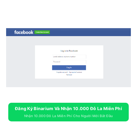
Đăng Ký Binarium Và Nhận 10.000 Đô La Miễn Phí
Nhận 10.000 Đô La Miễn Phí Cho Người Mới Bắt Đầu