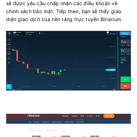
sẽ được yêu cầu chấp nhận các điều khoản về
chính sách bảo mật. Tiếp theo, bạn sẽ thấy giao
diện giao dịch của nền tảng trực tuyến Binarium.