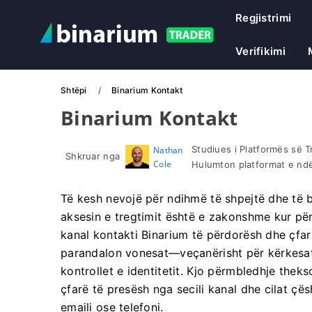
Regjistrimi
Verifikimi
Shtëpi
Binarium Kontakt
Binarium Kontakt
Studiues i Platformës së 
Nathan
Shkruar nga
Cole
Hulumton platformat e ndër
Të kesh nevojë për ndihmë të shpejtë dhe të 
aksesin e tregtimit është e zakonshme kur përd
kanal kontakti Binarium të përdorësh dhe çfar
parandalon vonesat—veçanërisht për kërkesat 
kontrollet e identitetit. Kjo përmbledhje thek
çfarë të presësh nga secili kanal dhe cilat çë
emaili ose telefoni.