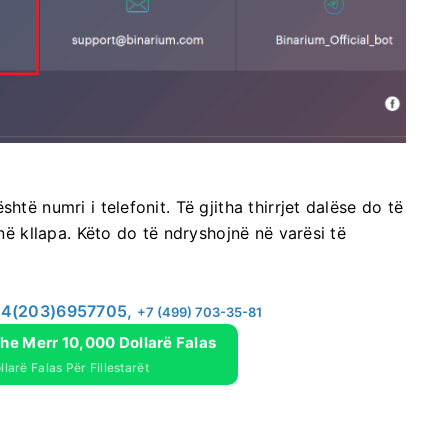
htë numri i telefonit. Të gjitha thirrjet dalëse do të
 në kllapa. Këto do të ndryshojnë në varësi të
4(203)6957705,
+7 (499) 703-35-81
he Merr 10,000 Dollarë Falas
larë Falas Për Fillestarët