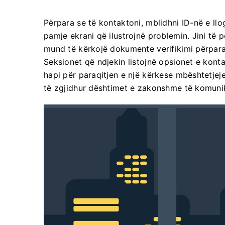
Përpara se të kontaktoni, mblidhni ID-në e llo
pamje ekrani që ilustrojnë problemin. Jini të p
mund të kërkojë dokumente verifikimi përpara 
Seksionet që ndjekin listojnë opsionet e kontakt
hapi për paraqitjen e një kërkese mbështetjej
të zgjidhur dështimet e zakonshme të komunik