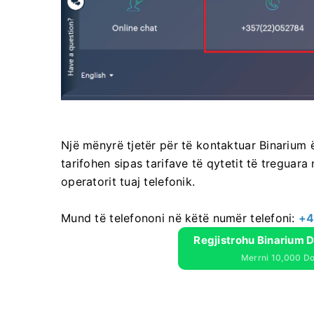
Një mënyrë tjetër për të kontaktuar Binarium ës
tarifohen sipas tarifave të qytetit të treguara
operatorit tuaj telefonik.
Mund të telefononi në këtë numër telefoni:
+4
Regjistrohu Binarium D
Merrni 10,000 Dol