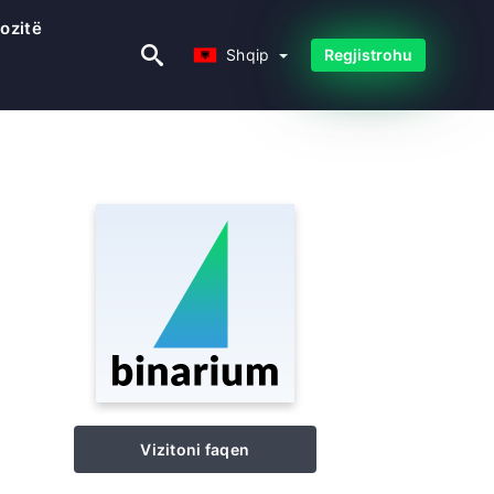
ozitë
Shqip
Shqip
Regjistrohu
Vizitoni faqen