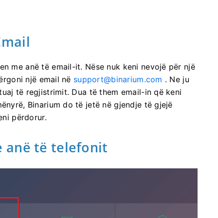
Email
en me anë të email-it. Nëse nuk keni nevojë për një
dërgoni një email në
support@binarium.com
. Ne ju
aj të regjistrimit. Dua të them email-in që keni
ënyrë, Binarium do të jetë në gjendje të gjejë
eni përdorur.
anë të telefonit