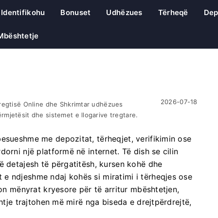
Identifikohu
Bonuset
Udhëzues
Tërheqë
Dep
Mbështetje
2026-07-18
Tregtisë Online dhe Shkrimtar udhëzues
mjetësit dhe sistemet e llogarive tregtare.
besueshme me depozitat, tërheqjet, verifikimin ose
orni një platformë në internet. Të dish se cilin
ë detajesh të përgatitësh, kursen kohë dhe
e ndjeshme ndaj kohës si miratimi i tërheqjes ose
son mënyrat kryesore për të arritur mbështetjen,
shtje trajtohen më mirë nga biseda e drejtpërdrejtë,