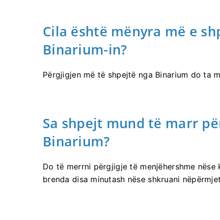
Cila është mënyra më e sh
Binarium-in?
Përgjigjen më të shpejtë nga Binarium do ta m
Sa shpejt mund të marr pë
Binarium?
Do të merrni përgjigje të menjëhershme nëse k
brenda disa minutash nëse shkruani nëpërmjet