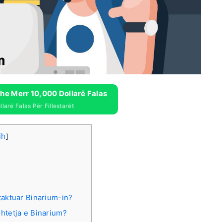
he Merr 10,000 Dollarë Falas
larë Falas Për Fillestarët
ih
]
taktuar Binarium-in?
htetja e Binarium?