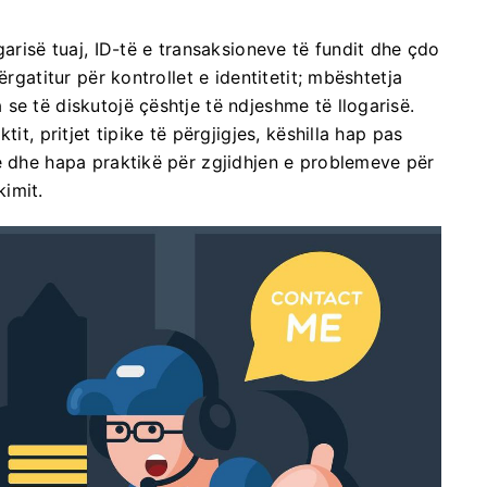
garisë tuaj, ID-të e transaksioneve të fundit dhe çdo
ërgatitur për kontrollet e identitetit; mbështetja
se të diskutojë çështje të ndjeshme të llogarisë.
it, pritjet tipike të përgjigjes, këshilla hap pas
e dhe hapa praktikë për zgjidhjen e problemeve për
imit.