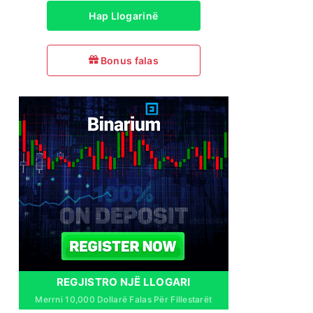
Hap Llogarinë
Bonus falas
REGJISTRO NJË LLOGARI
Merrni 10,000 Dollarë Falas Për Fillestarët