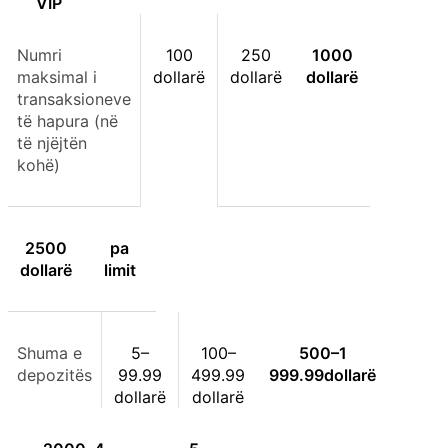
VIP
Numri
100
250
1000
maksimal i
dollarë
dollarë
dollarë
transaksioneve
të hapura (në
të njëjtën
kohë)
2500
pa
dollarë
limit
Shuma e
5–
100–
500–
1
depozitës
99.99
499.99
999.99
dollarë
dollarë
dollarë