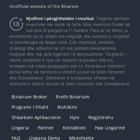
Unofficial website of the Binarium
Njoftimi i përgjithshëm i rrezikut
: Tregtimi përfshin
investime me rrezik të lartë. Mos investoni fonde që
nuk jeni të përgatitur t'i humbni. Para se të filloni, ju
këshillojmë që të njiheni me rregullat dhe kushtet e tregtimit
të përshkruara në faqen tonë. Çdo shembull, këshillë,
strategji dhe udhëzim në sit nuk përbën rekomandime
tregtare dhe nuk janë ligjërisht të detyrueshme. Tregtarët i
marrin vendimet e tyre në mënyrë të pavarur dhe kjo
kompani nuk mban përgjegjësi për to. Kontrata e shërbimit
është lidhur në territorin e shtetit sovran të Shën Vincentit
dhe Grenadineve. Shërbimet e kompanisë ofrohen në
territorin e shtetit sovran të Shën Vincentit dhe Grenadineve.
Binarium Broker
Rreth Binarium
Programi I Filialit
Rishikimi
Shkarkoni Aplikacionin
Hyni
Regjistrohu
Llogaria
Partner
Kontaktoni
Hap Llogarinë
FAQ
Llogaria Demo
Mbështetje