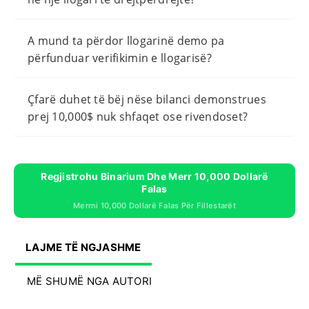
A mund ta përdor llogarinë demo pa
përfunduar verifikimin e llogarisë?
Çfarë duhet të bëj nëse bilanci demonstrues
prej 10,000$ nuk shfaqet ose rivendoset?
Regjistrohu Binarium Dhe Merr 10,000 Dollarë
Falas
Merrni 10,000 Dollarë Falas Për Fillestarët
LAJME TË NGJASHME
MË SHUMË NGA AUTORI