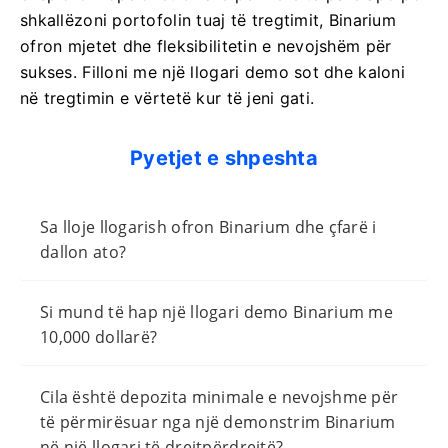
shkallëzoni portofolin tuaj të tregtimit, Binarium
ofron mjetet dhe fleksibilitetin e nevojshëm për
sukses. Filloni me një llogari demo sot dhe kaloni
në tregtimin e vërtetë kur të jeni gati.
Pyetjet e shpeshta
Sa lloje llogarish ofron Binarium dhe çfarë i
dallon ato?
Si mund të hap një llogari demo Binarium me
10,000 dollarë?
Cila është depozita minimale e nevojshme për
të përmirësuar nga një demonstrim Binarium
në një llogari të drejtpërdrejtë?