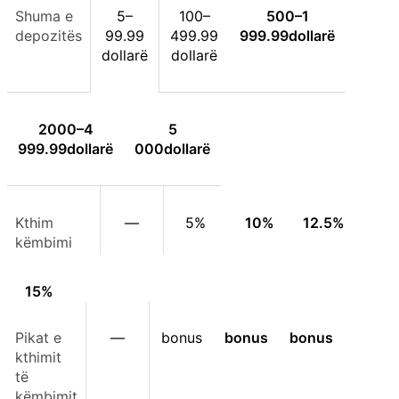
Shuma e
5–
100–
500–
1
depozitës
99.99
499.99
999.99
dollarë
dollarë
dollarë
2000–
4
5
999.99
dollarë
000
dollarë
Kthim
—
5%
10%
12.5%
këmbimi
15%
Pikat e
—
bonus
bonus
bonus
kthimit
të
këmbimit