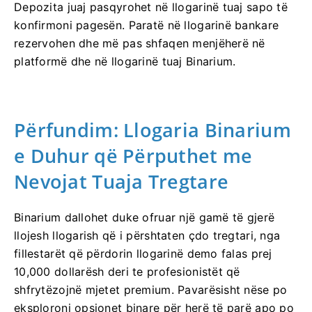
Depozita juaj pasqyrohet në llogarinë tuaj sapo të
konfirmoni pagesën. Paratë në llogarinë bankare
rezervohen dhe më pas shfaqen menjëherë në
platformë dhe në llogarinë tuaj Binarium.
Përfundim: Llogaria Binarium
e Duhur që Përputhet me
Nevojat Tuaja Tregtare
Binarium dallohet duke ofruar një gamë të gjerë
llojesh llogarish që i përshtaten çdo tregtari, nga
fillestarët që përdorin llogarinë demo falas prej
10,000 dollarësh deri te profesionistët që
shfrytëzojnë mjetet premium. Pavarësisht nëse po
eksploroni opsionet binare për herë të parë apo po