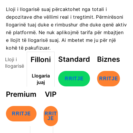
Lloji i llogarisë suaj përcaktohet nga totali i
depozitave dhe vëllimi real i tregtimit. Përmirësoni
llogarinë tuaj duke e rimbushur dhe duke qenë aktiv
në platformë. Ne nuk aplikojmë tarifa për mbajtjen
e llojit të llogarisë suaj. Ai mbetet me ju për një
kohë të pakufizuar.
Standard
Biznes
Filloni
Lloji i
llogarisë
Llogaria
RRITJE
RRITJE
juaj
Premium
VIP
RRITJE
RRIT
JE