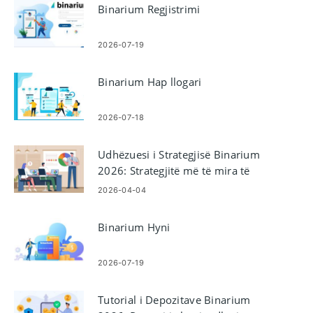
Binarium Regjistrimi
2026-07-19
Binarium Hap llogari
2026-07-18
Udhëzuesi i Strategjisë Binarium
2026: Strategjitë më të mira të
tregtimit për tregtarët e rinj
2026-04-04
Binarium Hyni
2026-07-19
Tutorial i Depozitave Binarium