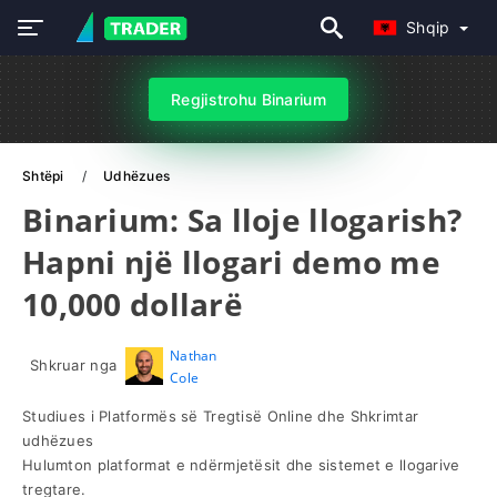
Shqip
Regjistrohu Binarium
Shtëpi
Udhëzues
Binarium: Sa lloje llogarish?
Hapni një llogari demo me
10,000 dollarë
Nathan
Shkruar nga
Cole
Studiues i Platformës së Tregtisë Online dhe Shkrimtar
udhëzues
Hulumton platformat e ndërmjetësit dhe sistemet e llogarive
tregtare.