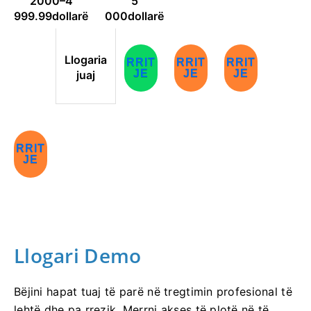
2000–
4
5
999.99
dollarë
000
dollarë
Llogaria
RRIT
RRIT
RRIT
JE
JE
JE
juaj
RRIT
JE
Llogari Demo
Bëjini hapat tuaj të parë në tregtimin profesional të
lehtë dhe pa rrezik. Merrni akses të plotë në të