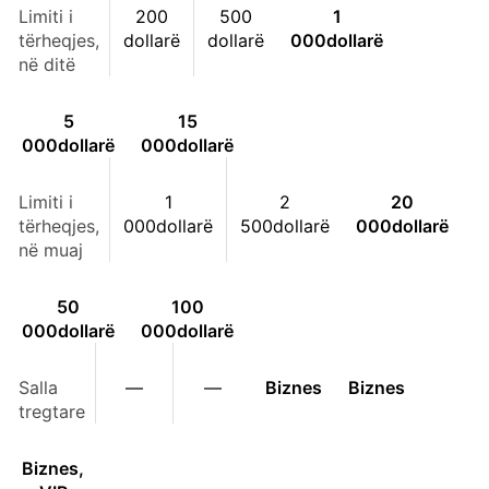
Limiti i
200
500
1
tërheqjes,
dollarë
dollarë
000
dollarë
në ditë
5
15
000
dollarë
000
dollarë
Limiti i
1
2
20
tërheqjes,
000
dollarë
500
dollarë
000
dollarë
në muaj
50
100
000
dollarë
000
dollarë
Salla
—
—
Biznes
Biznes
tregtare
Biznes,