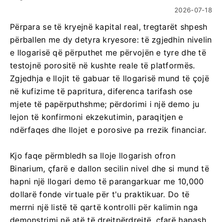
2026-07-18
Përpara se të kryejnë kapital real, tregtarët shpesh
përballen me dy detyra kryesore: të zgjedhin nivelin
e llogarisë që përputhet me përvojën e tyre dhe të
testojnë porositë në kushte reale të platformës.
Zgjedhja e llojit të gabuar të llogarisë mund të çojë
në kufizime të papritura, diferenca tarifash ose
mjete të papërputhshme; përdorimi i një demo ju
lejon të konfirmoni ekzekutimin, paraqitjen e
ndërfaqes dhe llojet e porosive pa rrezik financiar.
Kjo faqe përmbledh sa lloje llogarish ofron
Binarium, çfarë e dallon secilin nivel dhe si mund të
hapni një llogari demo të parangarkuar me 10,000
dollarë fonde virtuale për t'u praktikuar. Do të
merrni një listë të qartë kontrolli për kalimin nga
demonstrimi në atë të drejtpërdrejtë, çfarë hapash