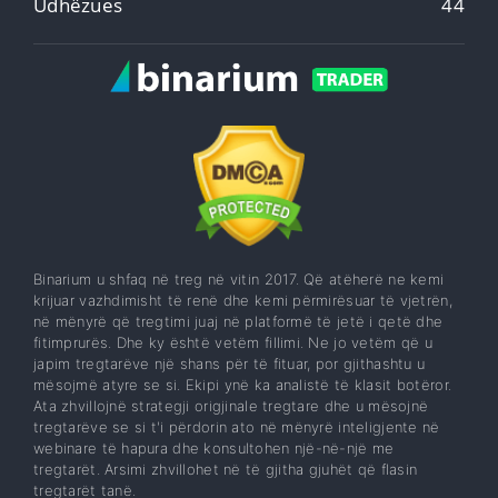
Udhëzues
44
Binarium u shfaq në treg në vitin 2017. Që atëherë ne kemi
krijuar vazhdimisht të renë dhe kemi përmirësuar të vjetrën,
në mënyrë që tregtimi juaj në platformë të jetë i qetë dhe
fitimprurës. Dhe ky është vetëm fillimi. Ne jo vetëm që u
japim tregtarëve një shans për të fituar, por gjithashtu u
mësojmë atyre se si. Ekipi ynë ka analistë të klasit botëror.
Ata zhvillojnë strategji origjinale tregtare dhe u mësojnë
tregtarëve se si t'i përdorin ato në mënyrë inteligjente në
webinare të hapura dhe konsultohen një-në-një me
tregtarët. Arsimi zhvillohet në të gjitha gjuhët që flasin
tregtarët tanë.