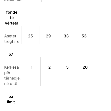
fonde
të
vërteta
Asetet
25
29
33
53
tregtare
57
Kërkesa
1
2
5
20
për
tërheqje,
në ditë
pa
limit