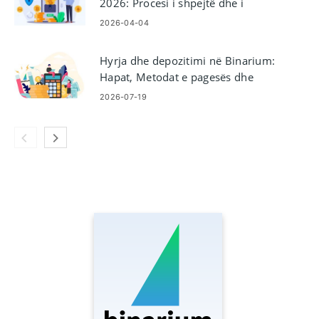
2026: Procesi i shpejtë dhe i
thjeshtë i financimit
2026-04-04
Hyrja dhe depozitimi në Binarium:
Hapat, Metodat e pagesës dhe
Limitet
2026-07-19