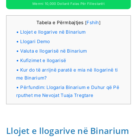
Merrni 10,000 Dollarë Falas Për Fillestarët
Tabela e Përmbajtjes
Fshih
[
]
Llojet e llogarive në Binarium
Llogari Demo
Valuta e llogarisë në Binarium
Kufizimet e llogarisë
Kur do të arrijnë paratë e mia në llogarinë ti
me Binarium?
Përfundim: Llogaria Binarium e Duhur që Pë
rputhet me Nevojat Tuaja Tregtare
Llojet e llogarive në Binarium