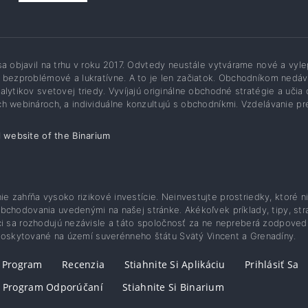
sa objavil na trhu v roku 2017. Odvtedy neustále vytvárame nové a vy
 bezproblémové a lukratívne. A to je len začiatok. Obchodníkom nedáva
alytikov svetovej triedy. Vyvíjajú originálne obchodné stratégie a učia
h webinároch, a individuálne konzultujú s obchodníkmi. Vzdelávanie pr
l website of the Binarium
e zahŕňa vysoko rizikové investície. Neinvestujte prostriedky, ktoré n
chodovania uvedenými na našej stránke. Akékoľvek príklady, tipy, st
i sa rozhodujú nezávisle a táto spoločnosť za ne nepreberá zodpoved
 poskytované na území suverénneho štátu Svätý Vincent a Grenadíny.
ý Program
Recenzia
Stiahnite Si Aplikáciu
Prihlásiť Sa
Program Odporúčaní
Stiahnite Si Binarium