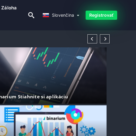
Záloha
Slovenčina
Slovenčina
Registrovať
narium Stiahnite si aplikáciu