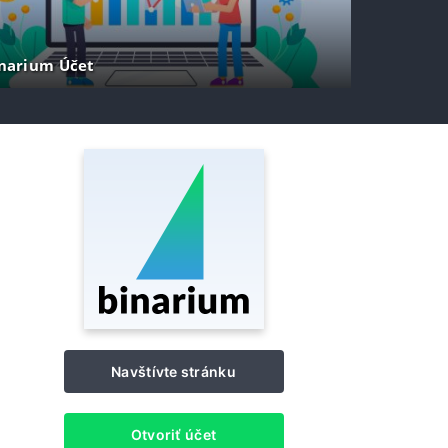
narium Účet
Navštívte stránku
Otvoriť účet