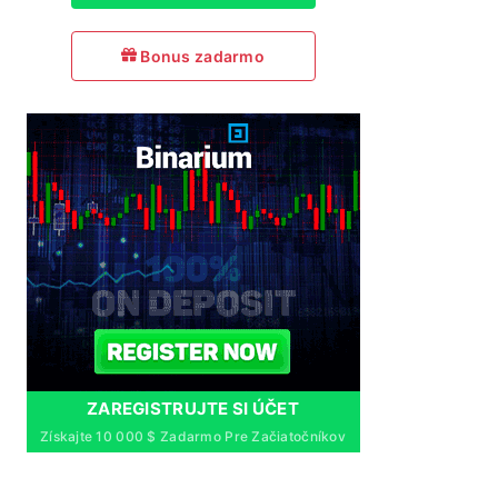
Bonus zadarmo
ZAREGISTRUJTE SI ÚČET
Získajte 10 000 $ Zadarmo Pre Začiatočníkov