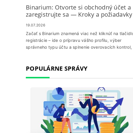
Binarium: Otvorte si obchodný účet a
zaregistrujte sa — Kroky a požiadavky
19.07.2026
Začať s Binarium znamená viac než kliknúť na tlačidl
registrácie – ide o prípravu vášho profilu, výber
správneho typu účtu a splnenie overovacích kontrol,
aby ste mohli obchodovať s dôverou. Očakávajte
krátku sekvenciu: vytvorte prihlasovacie údaje,
POPULÁRNE SPRÁVY
potvrďte e-mail alebo telefón, vyberte si medzi dem
a živými účtami a poskytnite doklady totožnosti, ak
plánujete vložiť alebo vybrať skutočné prostriedky.
Plánovanie týchto krokov vopred skracuje čas
potrebný na nalodenie a predchádza bežným
oneskoreniam. Pripravte si platný občiansky preukaz
doklad o adrese a spôsob platby kompatibilný s
platformou; rýchlosť skenovania a presné osobné
údaje. Malé vklady zvyčajne otvárajú prístup k
živému obchodovaniu, ale plné privilégiá výberu