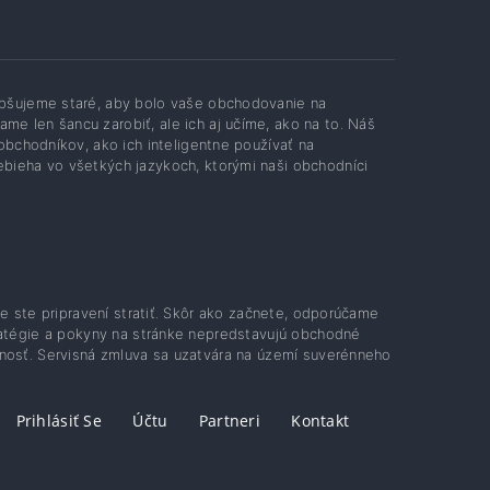
lepšujeme staré, aby bolo vaše obchodovanie na
me len šancu zarobiť, ale ich aj učíme, ako na to. Náš
 obchodníkov, ako ich inteligentne používať na
ebieha vo všetkých jazykoch, ktorými naši obchodníci
ie ste pripravení stratiť. Skôr ako začnete, odporúčame
ratégie a pokyny na stránke nepredstavujú obchodné
nosť. Servisná zmluva sa uzatvára na území suverénneho
Prihlásiť Se
Účtu
Partneri
Kontakt