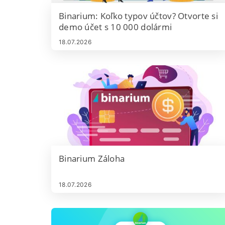
často vyžadujú dokončené overenie. Využite demo
Binarium: Koľko typov účtov? Otvorte si
účet na naučenie sa rozhrania a toku objednávok a
demo účet s 10 000 dolármi
dodržiavajte základné bezpečnostné postupy –
jedinečné heslo, dvojfaktorové overenie, ak je k
18.07.2026
dispozícii, a starostlivé preskúmanie pravidiel vkladu
a výberu pred financovaním vášho účtu.
Binarium Záloha
18.07.2026