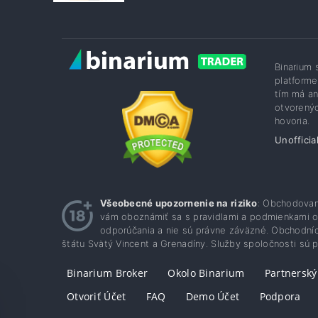
Binarium 
platforme
tím má an
otvorenýc
hovoria.
Unofficia
Všeobecné upozornenie na riziko
: Obchodovani
vám oboznámiť sa s pravidlami a podmienkami ob
odporúčania a nie sú právne záväzné. Obchodníc
štátu Svätý Vincent a Grenadíny. Služby spoločnosti sú
Binarium Broker
Okolo Binarium
Partnersk
Otvoriť Účet
FAQ
Demo Účet
Podpora