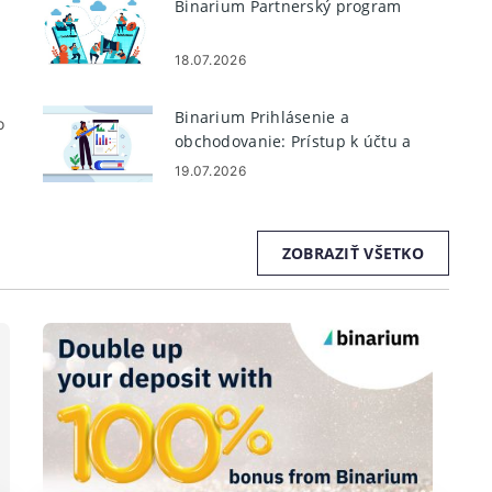
Binarium Partnerský program
18.07.2026
Binarium Prihlásenie a
o
obchodovanie: Prístup k účtu a
obchodovaniu s binárnymi
19.07.2026
opciami
o
ZOBRAZIŤ VŠETKO
,