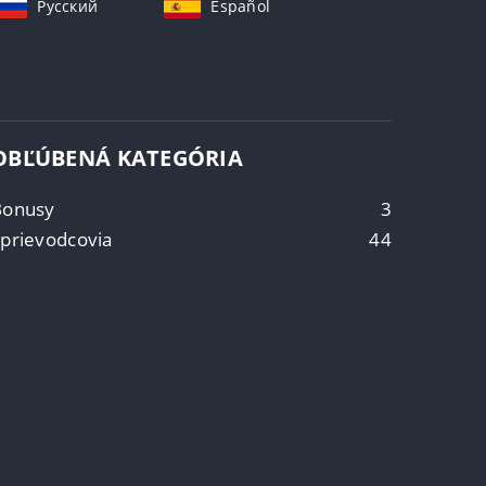
Русский
Español
OBĽÚBENÁ KATEGÓRIA
Bonusy
3
prievodcovia
44