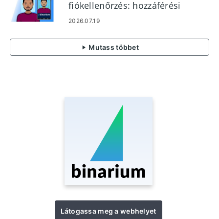
fiókellenőrzés: hozzáférési
lépések és dokumentumok
2026.07.19
Mutass többet
Látogassa meg a webhelyet