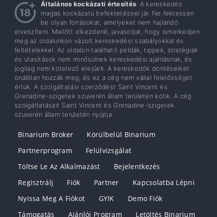
Általános kockázati értesítés
: A kereskedés
magas kockázatú befektetéssel jár. Ne fektessen
be olyan forrásokat, amelyeket nem hajlandó
elveszíteni. Mielőtt elkezdené, javasoljuk, hogy ismerkedjen
meg az oldalunkon vázolt kereskedési szabályokkal és
feltételekkel. Az oldalon található példák, tippek, stratégiák
és utasítások nem minősülnek kereskedési ajánlásnak, és
jogilag nem kötelező erejűek. A kereskedők döntéseiket
önállóan hozzák meg, és ez a cég nem vállal felelősséget
értük. A szolgáltatási szerződést Saint Vincent és
Grenadine-szigetek szuverén állam területén kötik. A cég
szolgáltatásait Saint Vincent és Grenadine-szigetek
szuverén állam területén nyújtja.
Binarium Broker
Körülbelül Binarium
Partnerprogram
Felülvizsgálat
Töltse Le Az Alkalmazást
Bejelentkezés
Regisztrálj
Fiók
Partner
Kapcsolatba Lépni
Nyissa Meg A Fiókot
GYIK
Demo Fiók
Támogatás
Ajánlói Program
Letöltés Binarium