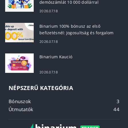
demószámlát 10 000 dollárral
2026.07.18
Binarium 100% bónusz az első
befizetésnél: Jogosultság és forgalom
2026.07.18
Binarium Kaució
2026.07.18
NÉPSZERŰ KATEGÓRIA
Bónuszok
3
Útmutatók
44