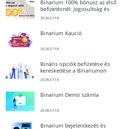
Binarium 100% bónusz az első
befizetésnél: Jogosultság és
forgalom
2026.07.18
Binarium Kaució
2026.07.18
Bináris opciók befizetése és
kereskedése a Binariumon
2026.07.19
Binarium Demo számla
2026.07.19
Binarium bejelentkezés és