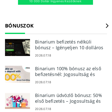
10 000 Dollár Ingyenes Kezdőknek
BÓNUSZOK
Binarium befizetés nélküli
bónusz – Igényeljen 10 dolláros
ingyenes kereskedési hitelt
2026.07.18
Binarium 100% bónusz az első
befizetésnél: Jogosultság és
forgalom
2026.07.18
Binarium üdvözlő bónusz: 50%
első befizetés – Jogosultság és
szabályok
2026.07.18