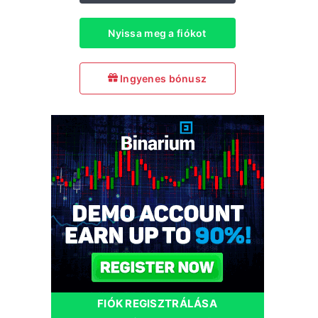
Nyissa meg a fiókot
Ingyenes bónusz
FIÓK REGISZTRÁLÁSA