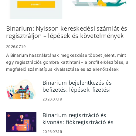
Binarium: Nyisson kereskedési számlát és
regisztráljon – lépések és követelmények
2026.07.19
A Binarium használatának megkezdése többet jelent, mint
egy regisztrációs gombra kattintani – a profil elkészítése, a
megfelelő számlatípus kiválasztása és az ellenőrzések
elvégzése, hogy magabiztosan kereskedhessen. Várjon
Binarium bejelentkezés és
egy rövid sorozatot: hozzon létre hitelesítő adatokat,
befizetés: lépések, fizetési
erősítse meg az e-mailt vagy a telefont, válasszon a demó
módok és korlátok
és az élő számlák között, és adja meg a személyazonosító
2026.07.19
okmányokat, ha valódi pénzeszközöket szeretne befizetni
vagy kivenni. Ha ezeket a lépéseket előre megtervezi,
Binarium regisztráció és
lerövidíti a beállási időt, és elkerüli a gyakori késéseket.
kivonás: fiókregisztráció és
Készítsen elő egy érvényes állami személyazonosító
kivonás lépései
igazolványt, a lakcím igazolását és a platformmal
2026.07.19