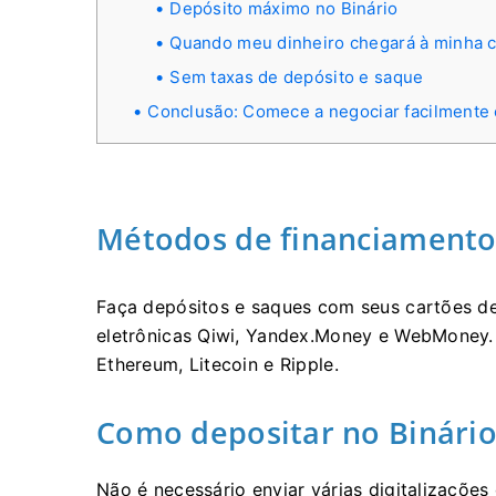
Depósito máximo no Binário
Quando meu dinheiro chegará à minha c
Sem taxas de depósito e saque
Conclusão: Comece a negociar facilmente 
Métodos de financiamento 
Faça depósitos e saques com seus cartões de 
eletrônicas Qiwi, Yandex.Money e WebMoney.
Ethereum, Litecoin e Ripple.
Como depositar no Binári
Não é necessário enviar várias digitalizaçõe