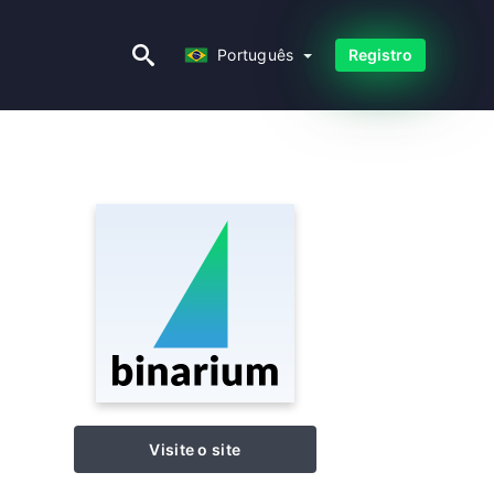
Português
Português
Registro
Visite o site