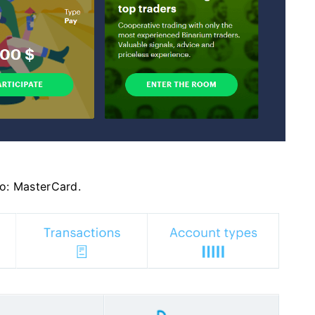
o: MasterCard.