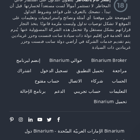
المخاطر. لا تستثمر أموالاً لست مستعداً لخسارتها. قبل أن
تبدأ ، ننصحك بالتعرف على قواعد وشروط التداول
الموضحة على موقعنا. أي أمثلة ونصائح واستراتيجيات وتعليمات على
الموقع لا تشكل توصيات تداول وليست ملزمة قانونًا. يتخذ التجار
قراراتهم بشكل مستقل ولا تتحمل هذه الشركة المسؤولية عنها. يُبرم
عقد الخدمة في إقليم دولة ذات سيادة سانت فنسنت وجزر غرينادين.
يتم تقديم خدمات الشركة في أراضي دولة سانت فنسنت وجزر
غرينادين ذات السيادة.
Binarium Broker
حوالي Binarium
إنضم لبرنامج
مراجعة
تحميل التطبيق
تسجيل الدخول
اشتراك
الحساب
شركاء
الاتصال
حساب مفتوح
التعليمات
حساب تجريبي
الدعم
برنامج الإحالة
تحميل Binarium
Binarium الإمارات العربيّة المتّحدة - Binarium دول