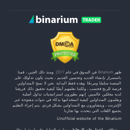
ظهر Binarium في السوق في عام 2017. ومنذ ذلك الحين ، قمنا
باستمرار بإنشاء الجديد وتحسين القديم ، بحيث يكون تداولك على
المنصة سلسًا ومربحًا. وهذه فقط البداية. نحن لا نمنح المتداولين
فرصة للربح فحسب ، ولكننا نعلمهم أيضًا كيفية تحقيق ذلك. فريقنا
لديه محللين عالميين. إنهم يطورون استراتيجيات تداول أصلية
ويعلمون المتداولين كيفية استخدامها بذكاء في ندوات مفتوحة عبر
الإنترنت ، ويتشاورون مع المتداولين بشكل فردي. يتم إجراء التعليم
بجميع اللغات التي يتحدث بها تجارنا.
Unofficial website of the Binarium
إشعار عام بالمخاطر
: ينطوي التداول على استثمار عالي