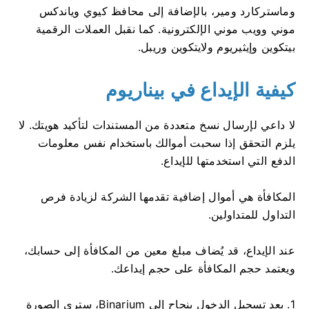
وماستركارد ومير، بالإضافة إلى محافظ كيوي وياندكس
موني وويب موني الإلكترونية. كما نقبل العملات الرقمية
بيتكوين وإيثيريوم ولايتكوين وريبل.
كيفية الإيداع في بيناريوم
لا داعي لإرسال نسخ متعددة من المستندات لتأكيد هويتك. لا
يلزم التحقق إذا سحبت أموالك باستخدام نفس معلومات
الدفع التي استخدمتها للإيداع.
المكافأة هي أموال إضافية تقدمها الشركة لزيادة فرص
التداول للمتداولين.
عند الإيداع، قد يُضاف مبلغ معين من المكافأة إلى حسابك،
ويعتمد حجم المكافأة على حجم إيداعك.
1. بعد تسجيل الدخول بنجاح إلى Binarium، سترى الصورة