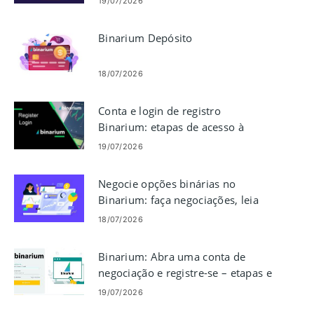
19/07/2026
Binarium Depósito
18/07/2026
Conta e login de registro
Binarium: etapas de acesso à
conta
19/07/2026
Negocie opções binárias no
Binarium: faça negociações, leia
gráficos, gerencie riscos
18/07/2026
Binarium: Abra uma conta de
negociação e registre-se – etapas e
requisitos
19/07/2026