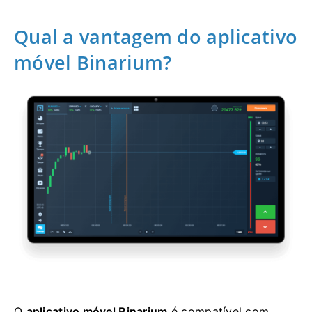
Qual a vantagem do aplicativo
móvel Binarium?
O
aplicativo móvel Binarium
é compatível com