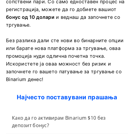
сопствени пари. Со само едноставен процес на
регистрација, можете да го добиете вашиот
бонус од 10 долари
и веднаш да започнете со
тргување.
Без разлика дали сте нови во бинарните опции
или барате нова платформа за тргување, оваа
промоција нуди одлична почетна точка.
Искористете ја оваа можност без ризик и
започнете го вашето патување за тргување со
Binarium денес!
Најчесто поставувани прашања
Како да го активирам Binarium $10 без
депозит бонус?