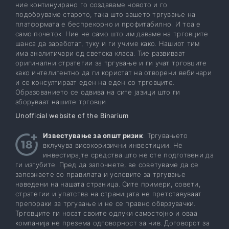
ние континуирано го создаваме новото и го
подобруваме старото, така што вашето тргување на
платформата е беспрекорно и профитабилно. И тоа е
само почеток. Ние не само што им даваме на трговците
шанса да заработат, туку и ги учиме како. Нашиот тим
има аналитичари од светска класа. Тие развиваат
оригинални стратегии за тргување и ги учат трговците
како интелигентно да ги користат на отворени вебинари
и се консултираат еден на еден со трговците.
Образованието се одвива на сите јазици што ги
зборуваат нашите трговци.
Unofficial website of the Binarium
Известување за општ ризик
: Тргувањето
вклучува високоризични инвестиции. Не
инвестирајте средства што не сте подготвени да
ги изгубите. Пред да започнете, ве советуваме да се
запознаете со правилата и условите за тргување
наведени на нашата страница. Сите примери, совети,
стратегии и упатства на страницата не претставуваат
препораки за тргување и не се правно обврзувачки.
Трговците ги носат своите одлуки самостојно и оваа
компанија не презема одговорност за нив. Договорот за