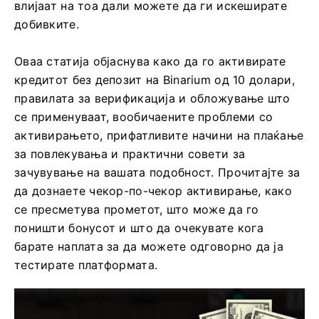
влијаат на тоа дали можете да ги искеширате
добивките.
Оваа статија објаснува како да го активирате
кредитот без депозит на Binarium од 10 долари,
правилата за верификација и обложување што
се применуваат, вообичаените проблеми со
активирањето, прифатливите начини на плаќање
за повлекувања и практични совети за
зачувување на вашата подобност. Прочитајте за
да дознаете чекор-по-чекор активирање, како
се пресметува прометот, што може да го
поништи бонусот и што да очекувате кога
барате наплата за да можете одговорно да ја
тестирате платформата.