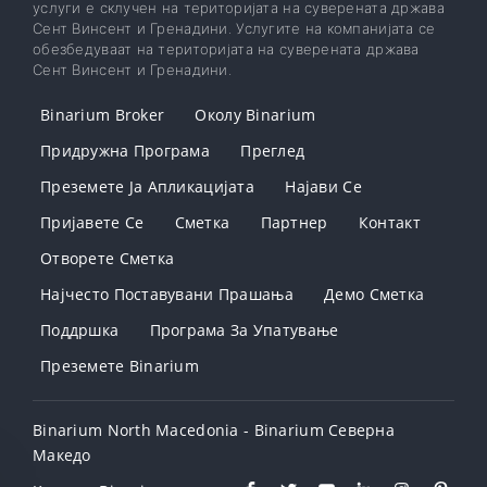
услуги е склучен на територијата на суверената држава
Сент Винсент и Гренадини. Услугите на компанијата се
обезбедуваат на територијата на суверената држава
Сент Винсент и Гренадини.
Binarium Broker
Околу Binarium
Придружна Програма
Преглед
Преземете Ја Апликацијата
Најави Се
Пријавете Се
Сметка
Партнер
Контакт
Отворете Сметка
Најчесто Поставувани Прашања
Демо Сметка
Поддршка
Програма За Упатување
Преземете Binarium
Binarium North Macedonia - Binarium Северна
Македо