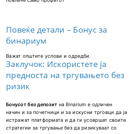
повлече само профитот
Повеќе детали – Бонус за
бинариум
Важат општите услови и одредби.
Заклучок: Искористете ја
предноста на тргувањето без
ризик
Бонусот без депозит
на Binarium
е одличен
начин и за почетници и за искусни трговци да ја
истражат платформата и да ги усовршат своите
стратегии за тргување без да ризикуваат со