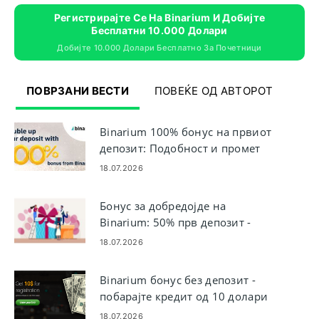
Регистрирајте Се На Binarium И Добијте
Бесплатни 10.000 Долари
Добијте 10.000 Долари Бесплатно За Почетници
ПОВРЗАНИ ВЕСТИ
ПОВЕЌЕ ОД АВТОРОТ
Binarium 100% бонус на првиот
депозит: Подобност и промет
18.07.2026
Бонус за добредојде на
Binarium: 50% прв депозит -
Подобност и правила
18.07.2026
Binarium бонус без депозит -
побарајте кредит од 10 долари
за бесплатна трговија
18.07.2026