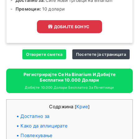
Достапно за:
Сите нови трговци на Binarium
Промоции:
10 долари
ДОБИЈТЕ БОНУС
Отворете сметка
Посетете ја страницата
Регистрирајте Се На Binarium И Добијте
Бесплатни 10.000 Долари
Добијте 10.000 Долари Бесплатно За Почетници
Содржина
Крие
[
]
Достапно за
Како да аплицирате
Повлекување