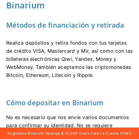
Binarium
Métodos de financiación y retirada
Realiza depósitos y retira fondos con tus tarjetas
de crédito VISA, Mastercard y Mir, así como con las
billeteras electrónicas Qiwi, Yandex, Money y
WebMoney. También aceptamos las criptomonedas
Bitcoin, Ethereum, Litecoin y Ripple.
Cómo depositar en Binarium
No es necesario que nos envíe varios documentos
para confirmar su identidad. No se requiere
verificación si retira sus fondos utilizando la misma
Regístrese Binarium Obtenga $ 10,000 Gratis Para La Cuenta DEMO