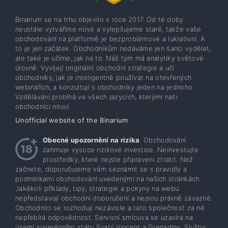
Binarium se na trhu objevilo v roce 2017. Od té doby
neustále vytváříme nové a vylepšujeme staré, takže vaše
obchodování na platformě je bezproblémové a lukrativní. A
to je jen začátek. Obchodníkům nedáváme jen šanci vydělat,
ale také je učíme, jak na to. Náš tým má analytiky světové
úrovně. Vyvíjejí originální obchodní strategie a učí
obchodníky, jak je inteligentně používat na otevřených
webinářích, a konzultují s obchodníky jeden na jednoho.
Vzdělávání probíhá ve všech jazycích, kterými naši
obchodníci mluví.
Unofficial website of the Binarium
Obecné upozornění na rizika
: Obchodování
zahrnuje vysoce rizikové investice. Neinvestujte
prostředky, které nejste připraveni ztratit. Než
začnete, doporučujeme vám seznámit se s pravidly a
podmínkami obchodování uvedenými na našich stránkách.
Jakékoli příklady, tipy, strategie a pokyny na webu
nepředstavují obchodní doporučení a nejsou právně závazné.
Obchodníci se rozhodují nezávisle a tato společnost za ně
nepřebírá odpovědnost. Servisní smlouva se uzavírá na
území suverénního státu Svatý Vincent a Grenadiny. Služby