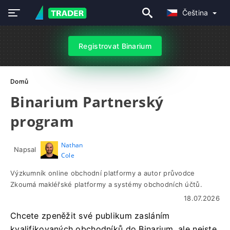
Čeština
Registrovat Binarium
Domů
Binarium Partnerský
program
Nathan
Napsal
Cole
Výzkumník online obchodní platformy a autor průvodce
Zkoumá makléřské platformy a systémy obchodních účtů.
18.07.2026
Chcete zpeněžit své publikum zasláním
kvalifikovaných obchodníků do Binarium, ale nejste