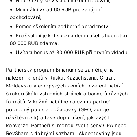
Nepřetržitý servis a online obchodování;
Minimální vklad 60 RUB pro zahájení
obchodování;
Pomoc sškolením aodborné poradenství;
Pro školení je k dispozici demo účet s hodnotou
60 000 RUB zdarma;
Uvítací bonus až 30 000 RUB při prvním vkladu.
Partnerský program Binarium se zaměřuje na
nalezení klientů v Rusku, Kazachstánu, Gruzii,
Moldavsku a evropských zemích. Inzerent nabízí
širokou škálu vstupních stránek a bannerů různých
formátů. V každé nabídce naleznou partneři
podrobný popis a požadavky (GEO, zdroje
návštěvnosti) a také doporučení, jak zvýšit
konverze. Partneři si mohou zvolit ceny CPA nebo
RevShare s dobrými sazbami. Akceptovány jsou