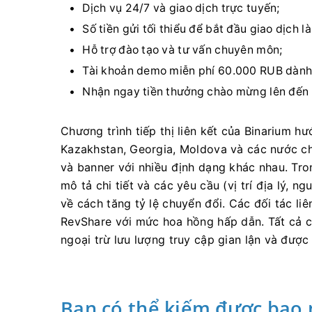
Dịch vụ 24/7 và giao dịch trực tuyến;
Số tiền gửi tối thiểu để bắt đầu giao dịch l
Hỗ trợ đào tạo và tư vấn chuyên môn;
Tài khoản demo miễn phí 60.000 RUB dành
Nhận ngay tiền thưởng chào mừng lên đến 3
Chương trình tiếp thị liên kết của Binarium h
Kazakhstan, Georgia, Moldova và các nước ch
và banner với nhiều định dạng khác nhau. Tron
mô tả chi tiết và các yêu cầu (vị trí địa lý, 
về cách tăng tỷ lệ chuyển đổi. Các đối tác li
RevShare với mức hoa hồng hấp dẫn. Tất cả c
ngoại trừ lưu lượng truy cập gian lận và được
Bạn có thể kiếm được bao 