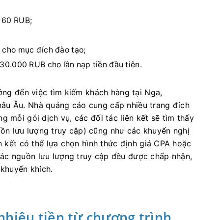
à 60 RUB;
 cho mục đích đào tạo;
0.000 RUB cho lần nạp tiền đầu tiên.
ướng đến việc tìm kiếm khách hàng tại Nga,
âu Âu. Nhà quảng cáo cung cấp nhiều trang đích
g mỗi gói dịch vụ, các đối tác liên kết sẽ tìm thấy
nguồn lưu lượng truy cập) cũng như các khuyến nghị
ên kết có thể lựa chọn hình thức định giá CPA hoặc
ác nguồn lưu lượng truy cập đều được chấp nhận,
 khuyến khích.
nhiêu tiền từ chương trình