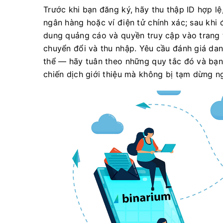
Trước khi bạn đăng ký, hãy thu thập ID hợp lệ,
ngân hàng hoặc ví điện tử chính xác; sau khi 
dung quảng cáo và quyền truy cập vào trang t
chuyển đổi và thu nhập. Yêu cầu đánh giá danh
thể — hãy tuân theo những quy tắc đó và bạn
chiến dịch giới thiệu mà không bị tạm dừng ng