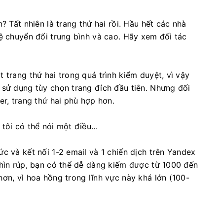
? Tất nhiên là trang thứ hai rồi. Hầu hết các nhà
lệ chuyển đổi trung bình và cao. Hãy xem đối tác
 trang thứ hai trong quá trình kiểm duyệt, vì vậy
 sử dụng tùy chọn trang đích đầu tiên. Nhưng đối
er, trang thứ hai phù hợp hơn.
tôi có thể nói một điều...
c và kết nối 1-2 email và 1 chiến dịch trên Yandex
ghìn rúp, bạn có thể dễ dàng kiếm được từ 1000 đến
ơn, vì hoa hồng trong lĩnh vực này khá lớn (100-