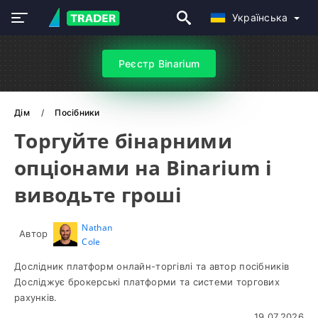
Українська
Реєстр Binarium
Дім
Посібники
Торгуйте бінарними
опціонами на Binarium і
виводьте гроші
Nathan
Автор
Cole
Дослідник платформ онлайн-торгівлі та автор посібників
Досліджує брокерські платформи та системи торгових
рахунків.
19.07.2026