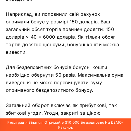
Наприклад, ви поповнили свій рахунок і
отримали бонус у розмірі 150 доларів. Ваш
загальний обсяг торгів повинен досягти: 150
доларів × 40 = 6000 доларів. Як тільки обсяг
торгів досягне цієї суми, бонусні кошти можна
вивести.
Для бездепозитних бонусів бонусні кошти
необхідно обернути 50 разів. Максимальна сума
виведення не може перевищувати суму
отриманого бездепозитного бонусу.
Загальний оборот включає як прибуткові, так і
збиткові угоди. Угоди, закриті за ціною
відкриття, не враховуються в обороті. Обмежень
Реєстрація Binarium Отримайте $10 000 Безкоштовно На ДЕМО-
на виведення прибутку немає. Однак бонус
Рахунок