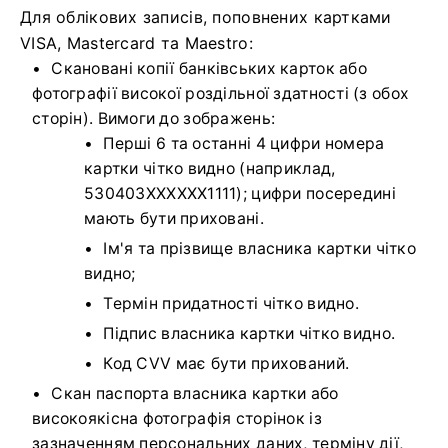
Для облікових записів, поповнених картками
VISA, Mastercard та Maestro:
Скановані копії банківських карток або
фотографії високої роздільної здатності (з обох
сторін). Вимоги до зображень:
Перші 6 та останні 4 цифри номера
картки чітко видно (наприклад,
530403XXXXXX1111); цифри посередині
мають бути приховані.
Ім'я та прізвище власника картки чітко
видно;
Термін придатності чітко видно.
Підпис власника картки чітко видно.
Код CVV має бути прихований.
Скан паспорта власника картки або
високоякісна фотографія сторінок із
зазначенням персональних даних, терміну дії,