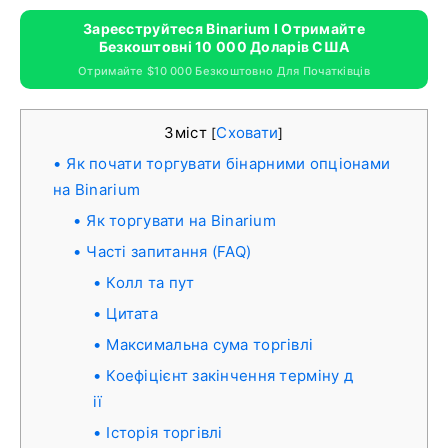
Зареєструйтеся Binarium І Отримайте
Безкоштовні 10 000 Доларів США
Отримайте $10 000 Безкоштовно Для Початківців
Зміст
Сховати
[
]
Як почати торгувати бінарними опціонами
на Binarium
Як торгувати на Binarium
Часті запитання (FAQ)
Колл та пут
Цитата
Максимальна сума торгівлі
Коефіцієнт закінчення терміну д
ії
Історія торгівлі