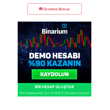
Ücretsiz Bonus
BIR HESAP OLUŞTUR
Yeni Başlayanlar Için 10.000 $ Ücretsiz Kazanın