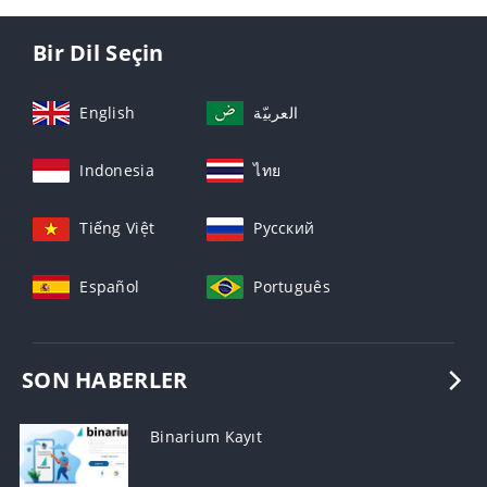
Bir Dil Seçin
English
العربيّة
Indonesia
ไทย
Tiếng Việt
Русский
Español
Português
SON HABERLER
Binarium Kayıt