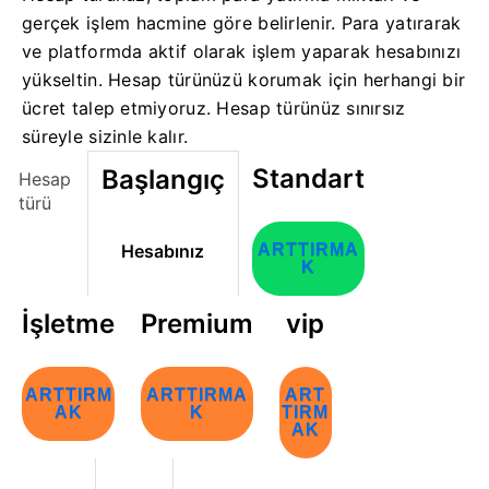
gerçek işlem hacmine göre belirlenir. Para yatırarak
ve platformda aktif olarak işlem yaparak hesabınızı
yükseltin. Hesap türünüzü korumak için herhangi bir
ücret talep etmiyoruz. Hesap türünüz sınırsız
süreyle sizinle kalır.
Standart
Başlangıç
Hesap
türü
Hesabınız
ARTTIRMA
K
İşletme
Premium
vip
ARTTIRM
ARTTIRMA
ART
AK
K
TIRM
AK