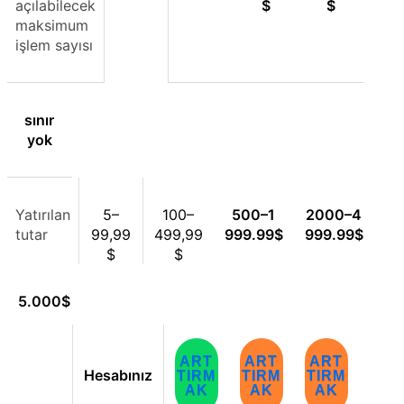
açılabilecek
$
$
maksimum
işlem sayısı
sınır
yok
Yatırılan
5–
100–
500–
1
2000–
4
tutar
99,99
499,99
999.99
$
999.99
$
$
$
5.000
$
ART
ART
ART
Hesabınız
TIRM
TIRM
TIRM
AK
AK
AK