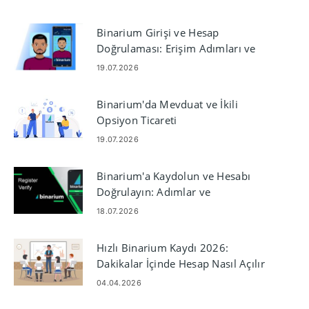
Binarium Girişi ve Hesap
Doğrulaması: Erişim Adımları ve
Belgeler
19.07.2026
Binarium'da Mevduat ve İkili
Opsiyon Ticareti
19.07.2026
Binarium'a Kaydolun ve Hesabı
Doğrulayın: Adımlar ve
Gereksinimler
18.07.2026
Hızlı Binarium Kaydı 2026:
Dakikalar İçinde Hesap Nasıl Açılır
04.04.2026