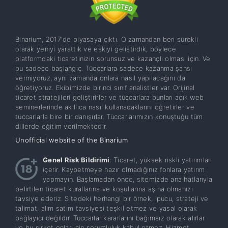
Binarium, 2017'de piyasaya çıktı. O zamandan beri sürekli
olarak yeniyi yarattık ve eskiyi geliştirdik, böylece
platformdaki ticaretinizin sorunsuz ve kazançlı olması için. Ve
bu sadece başlangıç. Tüccarlara sadece kazanma şansı
vermiyoruz, aynı zamanda onlara nasıl yapılacağını da
öğretiyoruz. Ekibimizde birinci sınıf analistler var. Orijinal
ticaret stratejileri geliştirirler ve tüccarlara bunları açık web
seminerlerinde akıllıca nasıl kullanacaklarını öğretirler ve
tüccarlarla bire bir danışırlar. Tüccarlarımızın konuştuğu tüm
dillerde eğitim verilmektedir.
Unofficial website of the Binarium
Genel Risk Bildirimi
: Ticaret, yüksek riskli yatırımları
içerir. Kaybetmeye hazır olmadığınız fonlara yatırım
yapmayın. Başlamadan önce, sitemizde ana hatlarıyla
belirtilen ticaret kurallarına ve koşullarına aşina olmanızı
tavsiye ederiz. Sitedeki herhangi bir örnek, ipucu, strateji ve
talimat, alım satım tavsiyesi teşkil etmez ve yasal olarak
bağlayıcı değildir. Tüccarlar kararlarını bağımsız olarak alırlar
ve bu şirket onlar için sorumluluk kabul etmez. Hizmet