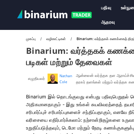
பதிவு
உள்நு
ஆதரவு
முகப்பு
வழிகாட்டிகள்
Binarium: வர்த்தகக் கணக்கைத் திறந்
Binarium: வர்த்தகக் கணக்கைத
படிகள் மற்றும் தேவைகள்
ஆன்லைன் வர்த்தக தள ஆராய்ச்சியாள
Nathan
எழுதியவர்
Cole
தரகர் தளங்கள் மற்றும் வர்த்தக 
Binarium இல் தொடங்குவது என்பது பதிவுபெறுதல் ப
அதிகமானதாகும் - இது உங்கள் சுயவிவரத்தைத் தயாரி
சரிபார்ப்புச் சரிபார்ப்புகளைச் சந்திப்பதாகும், எனவே 
வரிசையை எதிர்பார்க்கலாம்: நற்சான்றிதழ்களை உரு
உறுதிப்படுத்தவும், டெமோ மற்றும் நேரடி கணக்குகளு