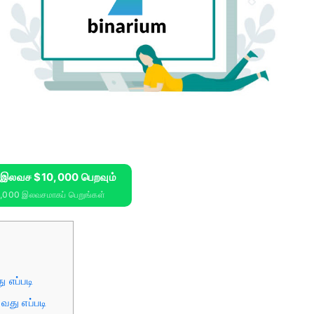
& இலவச $10,000 பெறவும்
0,000 இலவசமாகப் பெறுங்கள்
 எப்படி
து எப்படி