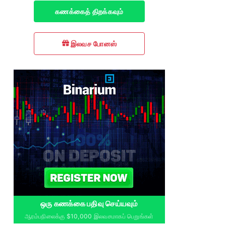
கணக்கைத் திறக்கவும்
இலவச போனஸ்
ஒரு கணக்கை பதிவு செய்யவும்
ஆரம்பநிலைக்கு $10,000 இலவசமாகப் பெறுங்கள்