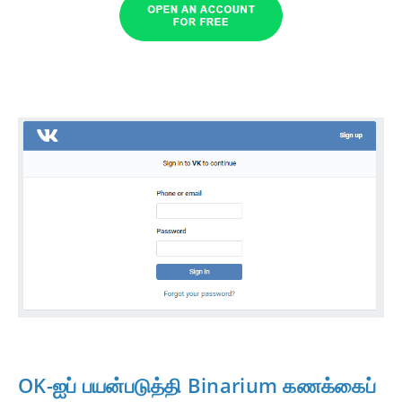
OK-ஐப் பயன்படுத்தி Binarium கணக்கைப்