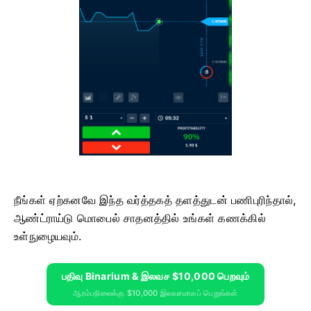
நீங்கள் ஏற்கனவே இந்த வர்த்தகத் தளத்துடன் பணிபுரிந்தால்,
ஆண்ட்ராய்டு மொபைல் சாதனத்தில் உங்கள் கணக்கில்
உள்நுழையவும்.
பதிவு Binarium & இலவச $10,000 பெறவும்
ஆரம்பநிலைக்கு $10,000 இலவசமாகப் பெறுங்கள்