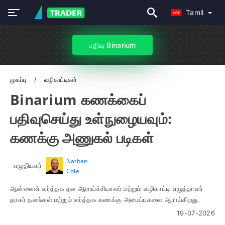
Tamil
பதிவு Binarium
முகப்பு
வழிகாட்டிகள்
Binarium கணக்கைப்
பதிவுசெய்து உள்நுழையவும்:
கணக்கு அணுகல் படிகள்
Nathan
எழுதியவர்
Cole
ஆன்லைன் வர்த்தக தள ஆராய்ச்சியாளர் மற்றும் வழிகாட்டி எழுத்தாளர்
தரகர் தளங்கள் மற்றும் வர்த்தக கணக்கு அமைப்புகளை ஆராய்கிறது.
19-07-2026