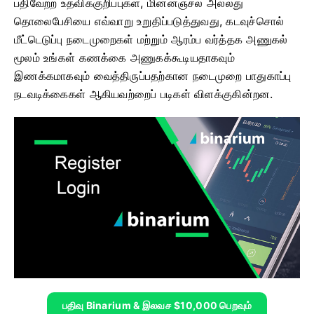
பதிவேற்ற உதவிக்குறிப்புகள், மின்னஞ்சல் அல்லது
தொலைபேசியை எவ்வாறு உறுதிப்படுத்துவது, கடவுச்சொல்
மீட்டெடுப்பு நடைமுறைகள் மற்றும் ஆரம்ப வர்த்தக அணுகல்
மூலம் உங்கள் கணக்கை அணுகக்கூடியதாகவும்
இணக்கமாகவும் வைத்திருப்பதற்கான நடைமுறை பாதுகாப்பு
நடவடிக்கைகள் ஆகியவற்றைப் படிகள் விளக்குகின்றன.
பதிவு Binarium & இலவச $10,000 பெறவும்