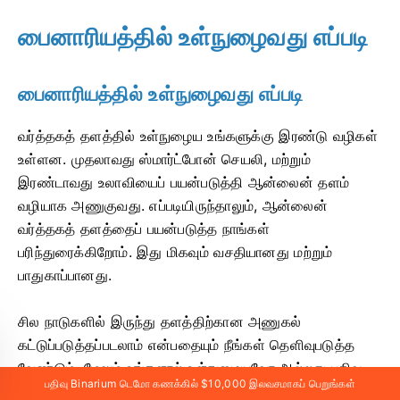
பைனாரியத்தில் உள்நுழைவது எப்படி
பைனாரியத்தில் உள்நுழைவது எப்படி
வர்த்தகத் தளத்தில் உள்நுழைய உங்களுக்கு இரண்டு வழிகள்
உள்ளன. முதலாவது ஸ்மார்ட்போன் செயலி, மற்றும்
இரண்டாவது உலாவியைப் பயன்படுத்தி ஆன்லைன் தளம்
வழியாக அணுகுவது. எப்படியிருந்தாலும், ஆன்லைன்
வர்த்தகத் தளத்தைப் பயன்படுத்த நாங்கள்
பரிந்துரைக்கிறோம். இது மிகவும் வசதியானது மற்றும்
பாதுகாப்பானது.
சில நாடுகளில் இருந்து தளத்திற்கான அணுகல்
கட்டுப்படுத்தப்படலாம் என்பதையும் நீங்கள் தெளிவுபடுத்த
வேண்டும், மேலும் உங்களால் உள்நுழையவோ அல்லது பதிவு
பதிவு Binarium டெமோ கணக்கில் $10,000 இலவசமாகப் பெறுங்கள்
செய்யவோ முடியாது. தற்போதைக்கு, அமெரிக்கா, இஸ்ரேல்