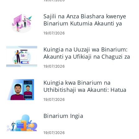
Sajili na Anza Biashara kwenye
Binarium Kutumia Akaunti ya
Demo
19/07/2026
Kuingia na Uuzaji wa Binarium:
Akaunti ya Ufikiaji na Chaguzi za
Binari za Biashara
19/07/2026
Kuingia kwa Binarium na
Uthibitishaji wa Akaunti: Hatua
za Ufikiaji na Nyaraka
19/07/2026
Binarium Ingia
19/07/2026