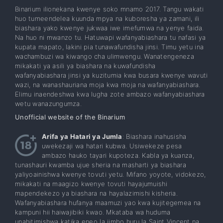
Binarium ilionekana kwenye soko mnamo 2017. Tangu wakati
huo tumeendelea kuunda mpya na kuboresha ya zamani, ili
biashara yako kwenye jukwaa iwe imefumwa na yenye faida.
Na huo ni mwanzo tu. Hatuwapi wafanyabiashara tu nafasi ya
kupata mapato, lakini pia tunawafundisha jinsi. Timu yetu ina
wachambuzi wa kiwango cha ulimwengu. Wanatengeneza
mikakati ya asili ya biashara na kuwafundisha
wafanyabiashara jinsi ya kuzitumia kwa busara kwenye wavuti
wazi, na wanashauriana moja kwa moja na wafanyabiashara.
Elimu inaendeshwa kwa lugha zote ambazo wafanyabiashara
wetu wanazungumza.
Unofficial website of the Binarium
Arifa ya Hatari ya Jumla
: Biashara inahusisha
uwekezaji wa hatari kubwa. Usiwekeze pesa
ambazo hauko tayari kupoteza. Kabla ya kuanza,
tunashauri kwamba ujue sheria na masharti ya biashara
yaliyoainishwa kwenye tovuti yetu. Mifano yoyote, vidokezo,
mikakati na maagizo kwenye tovuti hayajumuishi
mapendekezo ya biashara na hayalazimishi kisheria.
Wafanyabiashara hufanya maamuzi yao kwa kujitegemea na
kampuni hii haiwajibiki kwao. Mkataba wa huduma
unahitimishwa katika eneo la jimbo huru la Saint Vincent na