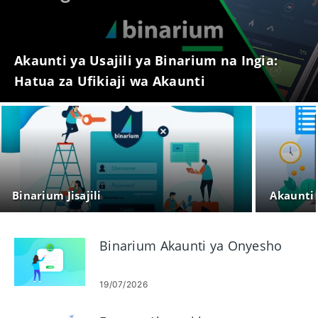
Akaunti ya Usajili ya Binarium na Ingia:
Hatua za Ufikiaji wa Akaunti
Binarium Jisajili
Akaunti
Binarium Akaunti ya Onyesho
19/07/2026