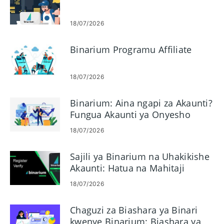
18/07/2026
Binarium Programu Affiliate
18/07/2026
Binarium: Aina ngapi za Akaunti?
Fungua Akaunti ya Onyesho
yenye $10,000
18/07/2026
Sajili ya Binarium na Uhakikishe
Akaunti: Hatua na Mahitaji
18/07/2026
Chaguzi za Biashara ya Binari
kwenye Binarium: Biashara ya