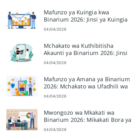
Mafunzo ya Kuingia kwa
Binarium 2026: Jinsi ya Kuingia
na Kurekebisha Masuala ya
04/04/2026
Kuingia
Mchakato wa Kuthibitisha
Akaunti ya Binarium 2026: Jinsi
ya Kukamilisha KYC kwa Urahisi
04/04/2026
Mafunzo ya Amana ya Binarium
2026: Mchakato wa Ufadhili wa
Haraka na Rahisi
04/04/2026
Mwongozo wa Mkakati wa
Binarium 2026: Mikakati Bora ya
Biashara kwa Wafanyabiashara
04/04/2026
Wapya