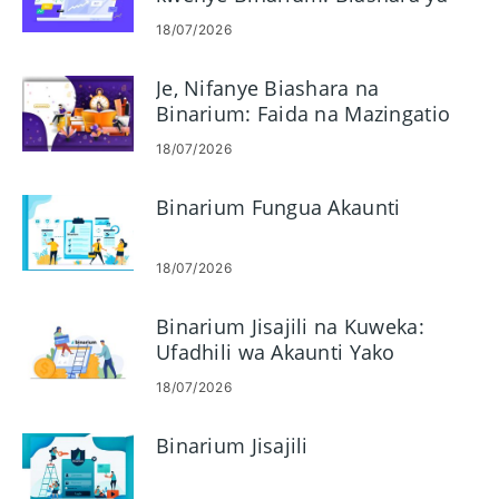
Mahali, Soma Chati, Dhibiti
18/07/2026
Hatari
Je, Nifanye Biashara na
Binarium: Faida na Mazingatio
18/07/2026
Binarium Fungua Akaunti
18/07/2026
Binarium Jisajili na Kuweka:
Ufadhili wa Akaunti Yako
Umefafanuliwa
18/07/2026
Binarium Jisajili