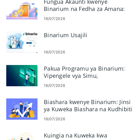
Fungua Akaunti kwenye
Binarium na Fedha za Amana:
Hatua na Mahitaji
19/07/2026
Binarium Usajili
19/07/2026
Pakua Programu ya Binarium:
Vipengele vya Simu,
Utangamano na Faida
19/07/2026
Biashara kwenye Binarium: Jinsi
ya Kuweka Biashara na Kudhibiti
Hatari
19/07/2026
Kuingia na Kuweka kwa