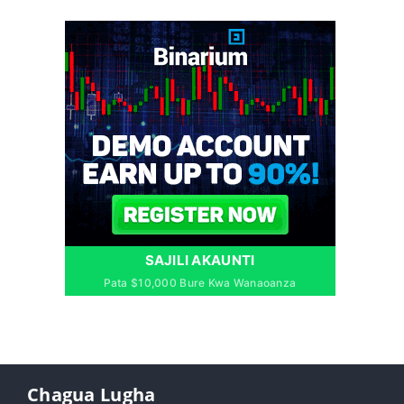
SAJILI AKAUNTI
Pata $10,000 Bure Kwa Wanaoanza
Chagua Lugha