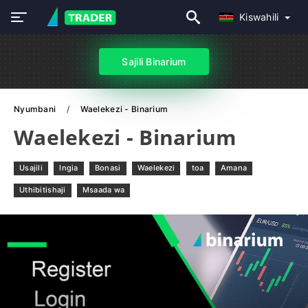
Kiswahili
Sajili Binarium
Nyumbani
Waelekezi - Binarium
Waelekezi - Binarium
Usajili
Ingia
Bonasi
Waelekezi
toa
Amana
Uthibitishaji
Msaada wa