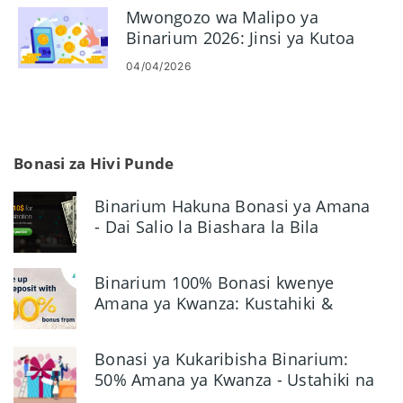
Mwongozo wa Malipo ya
Binarium 2026: Jinsi ya Kutoa
Pesa kwa Usalama
04/04/2026
Bonasi za Hivi Punde
Binarium Hakuna Bonasi ya Amana
- Dai Salio la Biashara la Bila
Malipo la $10
Binarium 100% Bonasi kwenye
Amana ya Kwanza: Kustahiki &
Mauzo
Bonasi ya Kukaribisha Binarium:
50% Amana ya Kwanza - Ustahiki na
Sheria