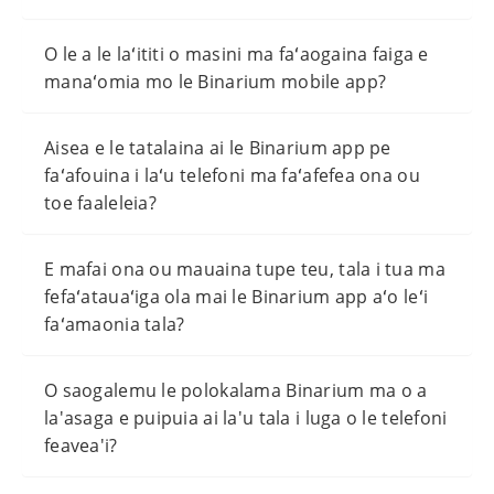
O le a le laʻititi o masini ma faʻaogaina faiga e
manaʻomia mo le Binarium mobile app?
Aisea e le tatalaina ai le Binarium app pe
faʻafouina i laʻu telefoni ma faʻafefea ona ou
toe faaleleia?
E mafai ona ou mauaina tupe teu, tala i tua ma
fefaʻatauaʻiga ola mai le Binarium app aʻo leʻi
faʻamaonia tala?
O saogalemu le polokalama Binarium ma o a
la'asaga e puipuia ai la'u tala i luga o le telefoni
feavea'i?