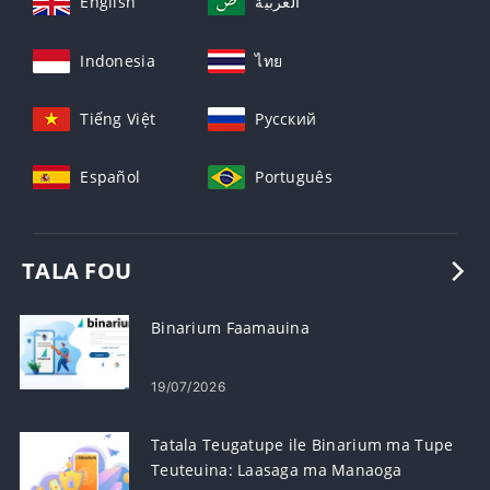
English
العربيّة
Indonesia
ไทย
Tiếng Việt
Русский
Español
Português
TALA FOU
Binarium Faamauina
19/07/2026
Tatala Teugatupe ile Binarium ma Tupe
Teuteuina: Laasaga ma Manaoga