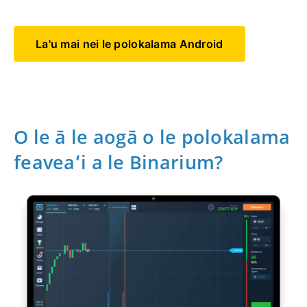
La'u mai nei le polokalama Android
O le ā le aogā o le polokalama
feaveaʻi a le Binarium?