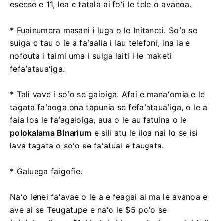
eseese e 11, lea e tatala ai foʻi le tele o avanoa.
* Fuainumera masani i luga o le Initaneti. Soʻo se
suiga o tau o le a faʻaalia i lau telefoni, ina ia e
nofouta i taimi uma i suiga laiti i le maketi
fefaʻatauaʻiga.
* Tali vave i soʻo se gaioiga. Afai e manaʻomia e le
tagata faʻaoga ona tapunia se fefaʻatauaʻiga, o le a
faia loa le faʻagaioiga, aua o le au fatuina o le
polokalama Binarium
e sili atu le iloa nai lo se isi
lava tagata o soʻo se faʻatuai e taugata.
* Galuega faigofie.
Naʻo lenei faʻavae o le a e feagai ai ma le avanoa e
ave ai se Teugatupe e naʻo le $5 poʻo se