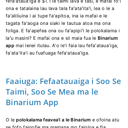
fefaʻatauaʻiga e $1. I le taimi lava e tasi, e mafai foʻi
ona e tatalaina lau lava tala faʻataʻitaʻi, lea o le a
faʻaliliuina i ai tupe faʻapitoa, ina ia mafai e le
tagata faʻaoga ona siaki le tautua atoa ma ona
foliga. E faʻapefea ona ou faʻapipiʻi le polokalama i
laʻu masini? E mafai ona e sii maia fua le
Binarium
app
mai lenei itulau. A'o le'i faia lau fefa'ataua'iga,
fa'ata'ita'i au fuafuaga fefa'ataua'iga.
Faaiuga: Fefaatauaiga i Soo Se
Taimi, Soo Se Mea ma le
Binarium App
O le
polokalama feavea'i a le Binarium
e ofoina atu
se fofo faigofie ma mamana mo faioloa e fia