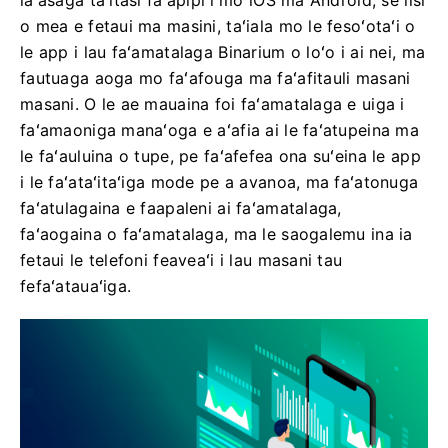
laʻasaga taʻitasi faʻapipiʻi mo iOS ma Android, se lisi
o mea e fetaui ma masini, taʻiala mo le fesoʻotaʻi o
le app i lau faʻamatalaga Binarium o loʻo i ai nei, ma
fautuaga aoga mo faʻafouga ma faʻafitauli masani
masani. O le ae mauaina foi faʻamatalaga e uiga i
faʻamaoniga manaʻoga e aʻafia ai le faʻatupeina ma
le faʻauluina o tupe, pe faʻafefea ona suʻeina le app
i le faʻataʻitaʻiga mode pe a avanoa, ma faʻatonuga
faʻatulagaina e faapaleni ai faʻamatalaga,
faʻaogaina o faʻamatalaga, ma le saogalemu ina ia
fetaui le telefoni feaveaʻi i lau masani tau
fefaʻatauaʻiga.