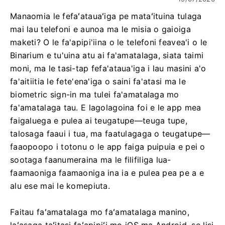
Manaomia le fefaʻatauaʻiga pe mataʻituina tulaga
mai lau telefoni e aunoa ma le misia o gaioiga
maketi? O le fa'apipi'iina o le telefoni feavea'i o le
Binarium e tu'uina atu ai fa'amatalaga, siata taimi
moni, ma le tasi-tap fefa'ataua'iga i lau masini a'o
fa'aitiitia le fete'ena'iga o saini fa'atasi ma le
biometric sign-in ma tulei fa'amatalaga mo
fa'amatalaga tau. E lagolagoina foi e le app mea
faigaluega e pulea ai teugatupe—teuga tupe,
talosaga faaui i tua, ma faatulagaga o teugatupe—
faaopoopo i totonu o le app faiga puipuia e pei o
sootaga faanumeraina ma le filifiliga lua-
faamaoniga faamaoniga ina ia e pulea pea pe a e
alu ese mai le komepiuta.
Faitau faʻamatalaga mo faʻamatalaga manino,