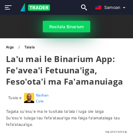
Samoan
Resitala Binarium
Aiga
Taiala
La'u mai le Binarium App:
Fe'avea'i Fetuuna'iga,
Feso'ota'i ma Fa'amanuiaga
Nathan
Tusia e
Cole
Tagata su'esu'e ma le tusitala ta'iala i luga ole laiga
Su'esu'e tulaga tau fefa'ataua'iga ma faiga fa'amatalaga tau
fefa'ataua'iga.
19/07/2026