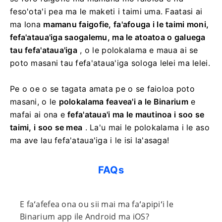
feso'ota'i pea ma le maketi i taimi uma. Faatasi ai
ma lona
mamanu faigofie, fa'afouga i le taimi moni,
fefa'ataua'iga saogalemu, ma le atoatoa o galuega
tau fefa'ataua'iga
, o le polokalama e maua ai se
poto masani tau fefa'ataua'iga sologa lelei ma lelei.
Pe o oe o se tagata amata pe o se faioloa poto
masani, o le
polokalama feavea'i a le Binarium
e
mafai ai ona e
fefa'ataua'i ma le mautinoa i soo se
taimi, i soo se mea
. La'u mai le polokalama i le aso
ma ave lau fefa'ataua'iga i le isi la'asaga!
FAQs
E faʻafefea ona ou sii mai ma faʻapipiʻi le
Binarium app ile Android ma iOS?