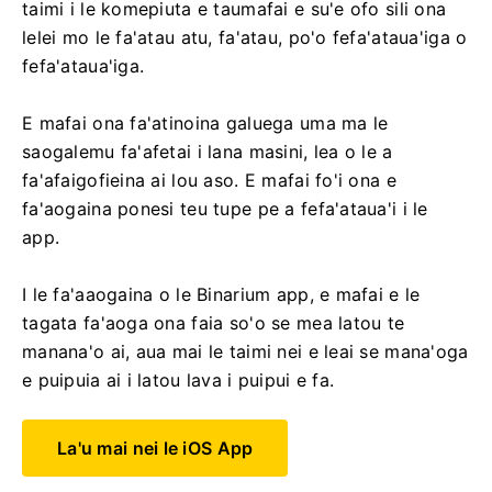
taimi i le komepiuta e taumafai e su'e ofo sili ona
lelei mo le fa'atau atu, fa'atau, po'o fefa'ataua'iga o
fefa'ataua'iga.
E mafai ona fa'atinoina galuega uma ma le
saogalemu fa'afetai i lana masini, lea o le a
fa'afaigofieina ai lou aso. E mafai fo'i ona e
fa'aogaina ponesi teu tupe pe a fefa'ataua'i i le
app.
I le fa'aaogaina o le Binarium app, e mafai e le
tagata fa'aoga ona faia so'o se mea latou te
manana'o ai, aua mai le taimi nei e leai se mana'oga
e puipuia ai i latou lava i puipui e fa.
La'u mai nei le iOS App