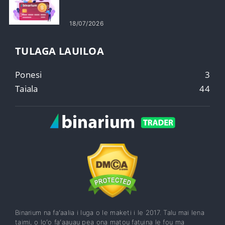
18/07/2026
TULAGA LAUILOA
Ponesi
3
Taiala
44
Binarium na faʻaalia i luga o le maketi i le 2017. Talu mai lena
taimi, o loʻo faʻaauau pea ona matou fatuina le fou ma