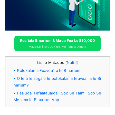
Resitala Binarium & Maua Fua Le $10,000
Maua Le $10,000 Free Mo Tagata Amata
Lisi o Mataupu
Natia
[
]
Polokalama Feavea'i a le Binarium
O le ā le aogā o le polokalama feaveaʻi a le Bi
narium?
Faaiuga: Fefaatauaiga i Soo Se Taimi, Soo Se
Mea ma le Binarium App