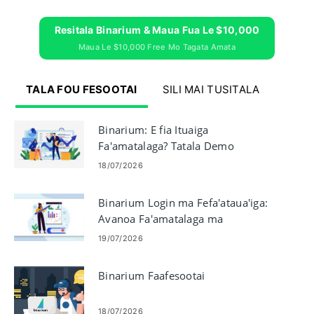
Resitala Binarium & Maua Fua Le $10,000
Maua Le $10,000 Free Mo Tagata Amata
TALA FOU FESOOTAI
SILI MAI TUSITALA
Binarium: E fia Ituaiga
Fa'amatalaga? Tatala Demo
Account ma le $10,000
18/07/2026
Binarium Login ma Fefa'ataua'iga:
Avanoa Fa'amatalaga ma
Fefa'ataua'iga Binary Options
19/07/2026
Binarium Faafesootai
18/07/2026