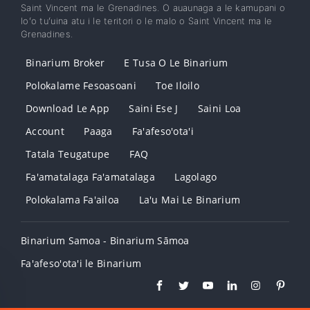
Saint Vincent ma le Grenadines. O auaunaga a le kamupani o
loʻo tuʻuina atu i le teritori o le malo o Saint Vincent ma le
Grenadines.
Binarium Broker
E Tusa O Le Binarium
Polokalame Fesoasoani
Toe Iloilo
Download Le App
Saini Ese J
Saini Loa
Account
Paaga
Fa'afeso'ota'i
Tatala Teugatupe
FAQ
Fa'amatalaga Fa'amatalaga
Lagolago
Polokalama Fa'ailoa
La'u Mai Le Binarium
Binarium Samoa - Binarium Sāmoa
Fa'afeso'ota'i le Binarium