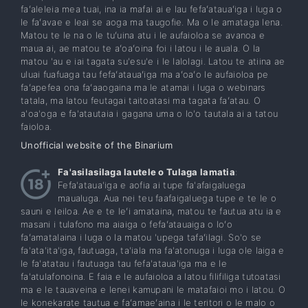
faʻaleleia mea tuai, ina ia mafai ai e lau fefaʻatauaʻiga i luga o
le faʻavae e leai se aoga ma taugofie. Ma o le amataga lena.
Matou te le na o le tuʻuina atu i le aufaioloa se avanoa e
maua ai, ae matou te aʻoaʻoina foi i latou i le auala. O la
matou 'au e iai tagata su'esu'e i le lalolagi. Latou te atiina ae
uluai fuafuaga tau fefaʻatauaʻiga ma aʻoaʻo le aufaioloa pe
faʻapefea ona faʻaaogaina ma le atamai i luga o webinars
tatala, ma latou feutagai taitoatasi ma tagata faʻatau. O
a'oa'oga e fa'atautaia i gagana uma o lo'o tautala ai a tatou
faioloa.
Unofficial website of the Binarium
Fa'asilasilaga lautele o Tulaga lamatia
:
Fefa'ataua'iga e aofia ai tupe fa'afaigaluega
maualuga. Aua nei teu faafaigaluega tupe e te le o
sauni e leiloa. Ae e te leʻi amataina, matou te fautua atu ia e
masani i tulafono ma aiaiga o fefaʻatauaiga o loʻo
faʻamatalaina i luga o la matou 'upega tafaʻilagi. So'o se
fa'ata'ita'iga, fautuaga, ta'iala ma fa'atonuga i luga ole laiga e
le fa'atatau i fautuaga tau fefa'ataua'iga ma e le
fa'atulafonoina. E faia e le aufaioloa a latou filifiliga tutoatasi
ma e le tauaveina e lenei kamupani le matafaioi mo i latou. O
le konekarate tautua e faʻamaeʻaina i le teritori o le malo o