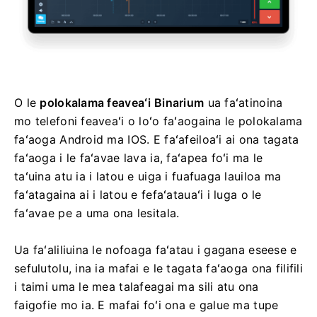
O le
polokalama feaveaʻi Binarium
ua faʻatinoina
mo telefoni feaveaʻi o loʻo faʻaogaina le polokalama
faʻaoga Android ma IOS. E faʻafeiloaʻi ai ona tagata
faʻaoga i le faʻavae lava ia, faʻapea foʻi ma le
taʻuina atu ia i latou e uiga i fuafuaga lauiloa ma
faʻatagaina ai i latou e fefaʻatauaʻi i luga o le
faʻavae pe a uma ona lesitala.
Ua faʻaliliuina le nofoaga faʻatau i gagana eseese e
sefulutolu, ina ia mafai e le tagata faʻaoga ona filifili
i taimi uma le mea talafeagai ma sili atu ona
faigofie mo ia. E mafai foʻi ona e galue ma tupe