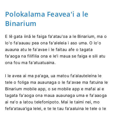
Polokalama Feavea'i a le
Binarium
E lē gata iinā le faiga fa'atau'oa a le Binarium, ma o
lo'o fa'aauau pea ona fa'aleleia i aso uma. O lo'o
auauna atu le fa'avae i le faitau afe o tagata
fa'aoga na filifilia ona e le'i maua se faiga e sili atu
ona fou ma fa'atuatuaina.
I le avea ai ma pa'aga, ua matou fa'alauteleina le
tele o foliga ma auaunaga o le fa'avae ma fatuina le
Binarium mobile app, o se mobile app e mafai ai e
tagata fa'aoga ona maua auaunaga uma e fa'aaoga
ai na'o a latou telefonipoto. Mai le taimi nei, mo
fefa'ataua'iga lelei, e te le tau fa'aaluina le tele o le