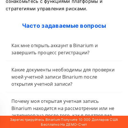
ознакомьтесь с функциями платформы и
стратегиями управления рисками.
Часто задаваемые вопросы
Как мне открыть аккаунт в Binarium и
завершить процесс регистрации?
Какие документы необходимы для проверки
моей учетной записи Binarium после
открытия учетной записи?
Почему моя открытая учетная запись
Binarium находится на рассмотрении или не
активирована после того, как я подтвердил
Зарегистрируйтесь Binarium Получите 10 000 Долларов США
свой адрес электронной почты?
Бесплатно На ДЕМО-Счет