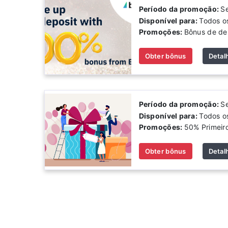
Período da promoção:
S
Disponível para:
Todos o
Promoções:
Bônus de de
Obter bônus
Detal
Período da promoção:
S
Disponível para:
Todos o
Promoções:
50% Primeir
Obter bônus
Detal