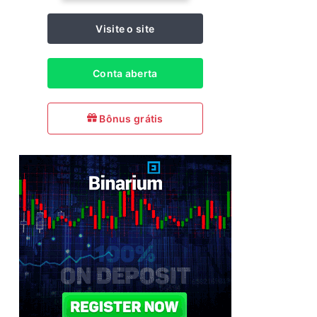
Visite o site
Conta aberta
Bônus grátis