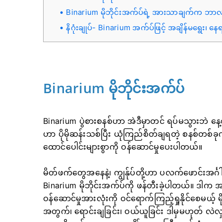
Binarium မိုဘိုင်းအက်ပ်ရဲ့ အားသာချက်က ဘာလ
နိဂုံးချုပ်- Binarium အက်ပ်ဖြင့် အချိန်မရွေး၊
Binarium မိုဘိုင်းအက်ပ်
Binarium ပွဲစားစနစ်ဟာ အဲဒီမှာတင် ရပ်မသွားဘဲ 
ဟာ ပိုမိုဆန်းသစ်ပြီး ယုံကြည်စိတ်ချရတဲ့ စနစ်တစ်ခု
ထောင်ပေါင်းများစွာကို ဝန်ဆောင်မှုပေးပါတယ်။
မိတ်ဖက်တွေအနေနဲ့၊ ကျွန်ုပ်တို့ဟာ ပလက်ဖောင်းအင်္ဂါရ
Binarium မိုဘိုင်းအက်ပ်ကို ဖန်တီးခဲ့ပါတယ်။ ဒါက အသု
ဝန်ဆောင်မှုအားလုံးကို ဝင်ရောက်ကြည့်ရှုနိုင်စေမယ့်
အတွက်၊ ရောင်းချခြင်း၊ ဝယ်ယူခြင်း ဒါမှမဟုတ် လဲ