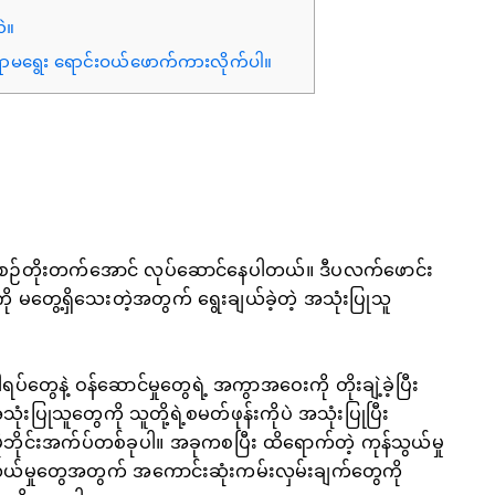
ဲ။
 နေရာမရွေး ရောင်းဝယ်ဖောက်ကားလိုက်ပါ။
နေ့စဉ်တိုးတက်အောင် လုပ်ဆောင်နေပါတယ်။ ဒီပလက်ဖောင်း
ကို မတွေ့ရှိသေးတဲ့အတွက် ရွေးချယ်ခဲ့တဲ့ အသုံးပြုသူ
ပ်တွေနဲ့ ဝန်ဆောင်မှုတွေရဲ့ အကွာအဝေးကို တိုးချဲ့ခဲ့ပြီး
ံးပြုသူတွေကို သူတို့ရဲ့စမတ်ဖုန်းကိုပဲ အသုံးပြုပြီး
 မိုဘိုင်းအက်ပ်တစ်ခုပါ။ အခုကစပြီး ထိရောက်တဲ့ ကုန်သွယ်မှု
လှယ်မှုတွေအတွက် အကောင်းဆုံးကမ်းလှမ်းချက်တွေကို