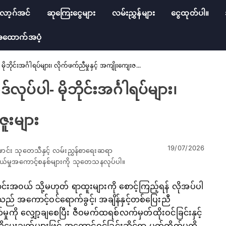
ော့ဂ်အင်
ဆုကြေးငွေများ
လမ်းညွှန်များ
ငွေထုတ်ပါ။
ထောက်အပံ့
ုဘိုင်းအင်္ဂါရပ်များ၊ လိုက်ဖက်ညီမှုနှင့် အကျိုးကျေးဇ...
ုပ်ပါ- မိုဘိုင်းအင်္ဂါရပ်များ၊
ဇူးများ
19/07/2026
ောင်း သုတေသီနှင့် လမ်းညွှန်စာရေးဆရာ
်သွယ်မှုအကောင့်စနစ်များကို သုတေသနလုပ်ပါ။
ာင်းအ၀ယ် သို့မဟုတ် ရာထူးများကို စောင့်ကြည့်ရန် လိုအပ်ပါ
ည် အကောင့်ဝင်ရောက်ခွင့်၊ အချိန်နှင့်တစ်ပြေးညီ
မှုကို လျှော့ချစေပြီး ဇီဝမက်ထရစ်လက်မှတ်ထိုးဝင်ခြင်းနှင့်
ေးချက်များဖြင့် အကောင့်ဝင်ခြင်းဆိုင်ရာ ပွတ်တိုက်မှုကို