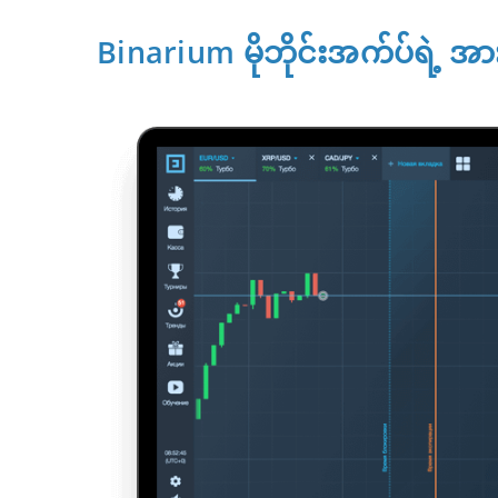
Binarium မိုဘိုင်းအက်ပ်ရဲ့