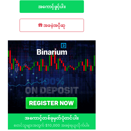
အကောင့်ဖွင့်ပါ။
အခမဲ့အပိုဆု
အကောင့်တစ်ခုမှတ်ပုံတင်ပါ။
စတင်သူများအတွက် $10,000 အခမဲ့ရယူလိုက်ပါ။