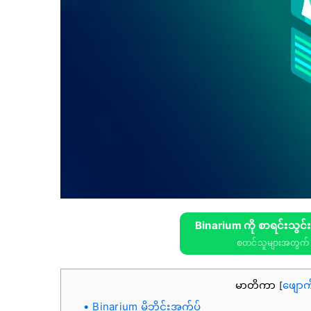
Binarium ကို စာရင်းသွင်
စတင်သူများအတွက် 
မာတိကာ
ဖျောက
[
Binarium မိုဘိုင်းအက်ပ်