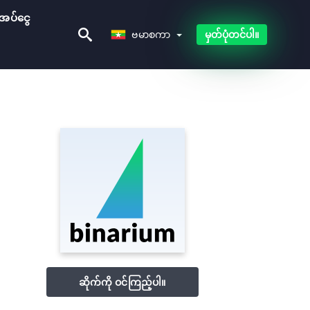
အပ်ငွေ
ဗမာစကာ
ဗမာစကာ
မှတ်ပုံတင်ပါ။
ဆိုက်ကို ဝင်ကြည့်ပါ။