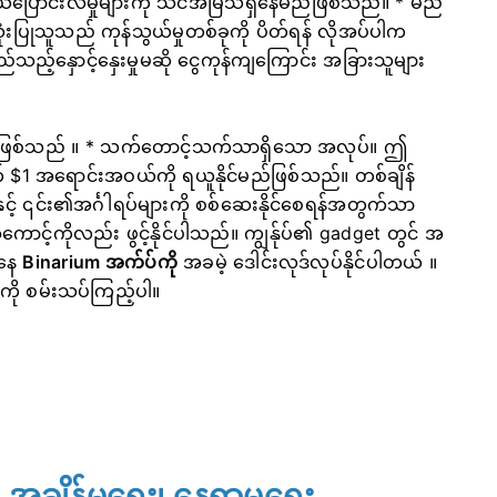
ပြောင်းလဲမှုများကို သင်အမြဲသိရှိနေမည်ဖြစ်သည်။ * မည်
သုံးပြုသူသည် ကုန်သွယ်မှုတစ်ခုကို ပိတ်ရန် လိုအပ်ပါက
ည့်နှောင့်နှေးမှုမဆို ငွေကုန်ကျကြောင်း အခြားသူများ
်ဖြစ်သည် ။
* သက်တောင့်သက်သာရှိသော အလုပ်။
ဤ
 $1 အရောင်းအဝယ်ကို ရယူနိုင်မည်ဖြစ်သည်။ တစ်ချိန်
ှင့် ၎င်း၏အင်္ဂါရပ်များကို စစ်ဆေးနိုင်စေရန်အတွက်သာ
 အကောင့်ကိုလည်း ဖွင့်နိုင်ပါသည်။ ကျွန်ုပ်၏ gadget တွင် အ
ကနေ
Binarium အက်ပ်ကို
အခမဲ့ ဒေါင်းလုဒ်လုပ်နိုင်ပါတယ်
။
ေကို စမ်းသပ်ကြည့်ပါ။
့် အချိန်မရွေး၊ နေရာမရွေး