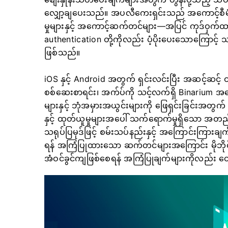
လျှော့ချပေးသည်။ အပလီကေးရှင်းသည် အကောင့်စီမံခန့
မှုများနှင့် အကောင့်ဆက်တင်များ—အပြင် ကုဒ်ဝှက်ထာ
authentication တို့ကိုလည်း ပံ့ပိုးပေးသောကြောင့် 
ဖြစ်သည်။
iOS နှင့် Android အတွက် ရှင်းလင်းပြီး အဆင့်ဆင့် ထ
စစ်ဆေးစာရင်း၊ အက်ပ်ကို သင့်လက်ရှိ Binarium အကေ
များနှင့် ဘုံအမှားအယွင်းများကို ဖြေရှင်းခြင်းအတွ
နှင့် ထုတ်ယူမှုများအပေါ် သက်ရောက်မှုရှိသော အတည်
သရုပ်ပြမုဒ်ဖြင့် စမ်းသပ်နည်းနှင့် အကြောင်းကြားချက်
ရန် အကြံပြုထားသော ဆက်တင်များအကြောင်း မိုဘိုင
အံဝင်ခွင်ကျဖြစ်စေရန် အကြံပြုချက်များကိုလည်း တွ