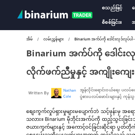
စသည်ဖြင့်
လ
စိစစ်ခြင်း။
အ
အိမ်
လမ်းညွှန်များ
Binarium အက်ပ်ကို ဒေါင်းလုဒ်လုပ်ပါ- မိ
Binarium အက်ပ်ကို ဒေါင်းလုဒ်လ
လိုက်ဖက်ညီမှုနှင့် အကျိုးကျေး
အွန်လိုင်းရောင်းဝယ်ရေး ပလပ်ဖ
Nathan
Written By
Cole
ပွဲစားပလပ်ဖောင်းများနှင့် ကုန
စျေးကွက်လှုပ်ရှားမှုများမပျောက်ဘဲ သင့်ဖုန်းမှ အရေ
သလား။ Binarium မိုဘိုင်းအက်ပ်ကို ထည့်သွင်းခြင်းသ
ဇယားကွက်များနှင့် အကောင့်ဝင်ခြင်းဆိုင်ရာ ပွတ်တိုက်
စျေးနှုန်းသတိပေးချက်များအတွက် တွန်းပို့သည့် သတိပ