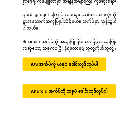
ရှာဖွေဖို့ ကွန်ပျူတာမှာ အချိန်အများကြီး ကုန်ဆုံးစရ
၎င်းရဲ့ gadget ကြောင့် လုပ်ငန်းဆောင်တာအားလုံးကို 
စွာအထောက်အကူပြုပါလိမ့်မယ်။ အက်ပ်မှာ ကုန်သွယ်မ
ပါတယ်။
Binarium အက်ပ်ကို အသုံးပြုခြင်းအားဖြင့် အသုံးပြု
လဲဆိုတော့ အခုကစပြီး နံရံလေးခုနဲ့ သူတို့ကိုယ်သူတို့
iOS အက်ပ်ကို ယခုပဲ ဒေါင်းလုဒ်လုပ်ပါ
Android အက်ပ်ကို ယခုပဲ ဒေါင်းလုဒ်လုပ်ပါ