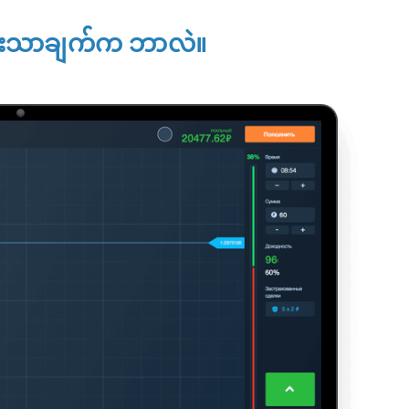
 အားသာချက်က ဘာလဲ။