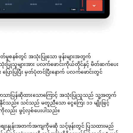
တ်မှုစနစ်တွင် အသုံးပြုသော ဖုန်းများအတွက်
ုသူများအား ပလက်ဖောင်းကိုယ်တိုင်နှင့် မိတ်ဆက်ပေး
ြောပြပြီး မှတ်ပုံတင်ပြီးနောက် ပလက်ဖောင်းတွင်
့ ဘာသာပြန်ဆိုထားသောကြောင့် အသုံးပြုသူသည် သူ့အတွက်
နိုင်သည်။ သင်သည် မတူညီသော ငွေကြေး ၁၁ မျိုးဖြင့်
ွာကိုလည်း ဖွင့်လှစ်ပေးပါသည်။
့်စျေးနှုန်းအတက်အကျကိုမဆို သင့်ဖုန်းတွင် ပြသထားမည်