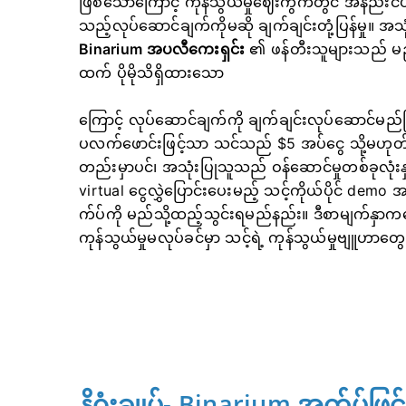
ဖြစ်သောကြောင့် ကုန်သွယ်မှုဈေးကွက်တွင် အနည်းငယ်
သည့်လုပ်ဆောင်ချက်ကိုမဆို ချက်ချင်းတုံ့ပြန်မှု။ အ
Binarium အပလီကေးရှင်း
၏ ဖန်တီးသူများသည် မည်သ
ထက် ပိုမိုသိရှိထားသော
ကြောင့် လုပ်ဆောင်ချက်ကို ချက်ချင်းလုပ်ဆောင်မည
ပလက်ဖောင်းဖြင့်သာ သင်သည် $5 အပ်ငွေ သို့မဟုတ်
တည်းမှာပင်၊ အသုံးပြုသူသည် ဝန်ဆောင်မှုတစ်ခုလုံးန
virtual ငွေလွှဲပြောင်းပေးမည့် သင့်ကိုယ်ပိုင် demo
က်ပ်ကို မည်သို့ထည့်သွင်းရမည်နည်း။ ဒီစာမျက်နှာ
ကုန်သွယ်မှုမလုပ်ခင်မှာ သင့်ရဲ့ ကုန်သွယ်မှုဗျူဟာတွ
နိဂုံးချုပ်- Binarium အက်ပ်ဖြင