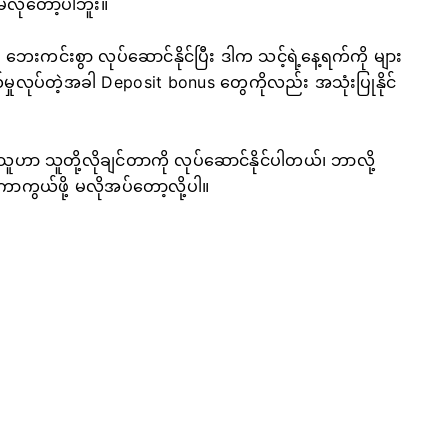
ာမလိုတော့ပါဘူး။
ဘေးကင်းစွာ လုပ်ဆောင်နိုင်ပြီး ဒါက သင့်ရဲ့နေ့ရက်ကို များ
ှုလုပ်တဲ့အခါ Deposit bonus တွေကိုလည်း အသုံးပြုနိုင်
သူဟာ သူတို့လိုချင်တာကို လုပ်ဆောင်နိုင်ပါတယ်၊ ဘာလို့
 ကာကွယ်ဖို့ မလိုအပ်တော့လို့ပါ။