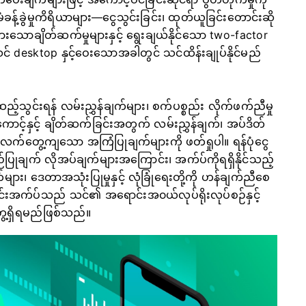
်ခွဲမှုကိရိယာများ—ငွေသွင်းခြင်း၊ ထုတ်ယူခြင်းတောင်းဆို
းသောချိတ်ဆက်မှုများနှင့် ရွေးချယ်နိုင်သော two-factor
သင် desktop နှင့်ဝေးသောအခါတွင် သင်ထိန်းချုပ်နိုင်မည်
ည့်သွင်းရန် လမ်းညွှန်ချက်များ၊ စက်ပစ္စည်း လိုက်ဖက်ညီမှု
ာင့်နှင့် ချိတ်ဆက်ခြင်းအတွက် လမ်းညွှန်ချက်၊ အပ်ဒိတ်
က် လက်တွေ့ကျသော အကြံပြုချက်များကို ဖတ်ရှုပါ။ ရန်ပုံငွေ
ပြုချက် လိုအပ်ချက်များအကြောင်း၊ အက်ပ်ကိုရရှိနိုင်သည့်
များ၊ ဒေတာအသုံးပြုမှုနှင့် လုံခြုံရေးတို့ကို ဟန်ချက်ညီစေ
်းအက်ပ်သည် သင်၏ အရောင်းအ၀ယ်လုပ်ရိုးလုပ်စဉ်နှင့်
ေ့ရှိရမည်ဖြစ်သည်။