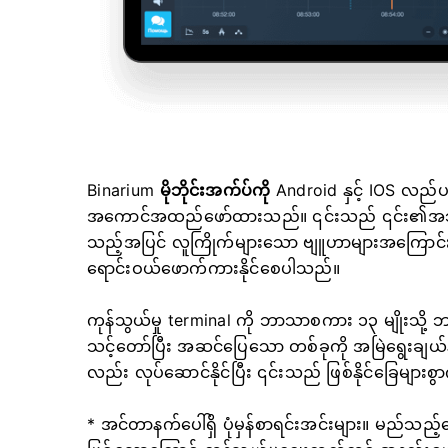
Binarium
မိုဘိုင်းအက်ပ်ကို
Android နှင့် IOS လည်ပ
အကောင်အထည်ဖော်ထားသည်။ ၎င်းသည် ၎င်း၏အသုံးပြ
သည့်အပြင် လူကြိုက်များသော ဗျူဟာများအကြောင်း ပ
ရောင်းဝယ်ဖောက်ကားနိုင်စေပါသည်။
ကုန်သွယ်မှု terminal ကို ဘာသာစကား ၁၃ မျိုးသို
သင့်တော်ပြီး အဆင်ပြေသော တစ်ခုကို အမြဲရွေးချယ်
လည်း လုပ်ဆောင်နိုင်ပြီး ၎င်းသည် ဖြစ်နိုင်ခြေများစ
* အင်တာနက်ပေါ်ရှိ ပုံမှန်စာရင်းအင်းများ။ မည်သည