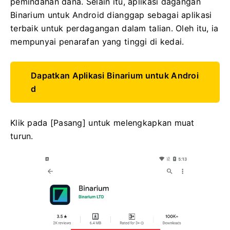
pemindahan dana. Selain itu, aplikasi dagangan
Binarium untuk Android dianggap sebagai aplikasi
terbaik untuk perdagangan dalam talian. Oleh itu, ia
mempunyai penarafan yang tinggi di kedai.
Dapatkan Aplikasi Binarium untuk Androi
d
Klik pada [Pasang] untuk melengkapkan muat
turun.