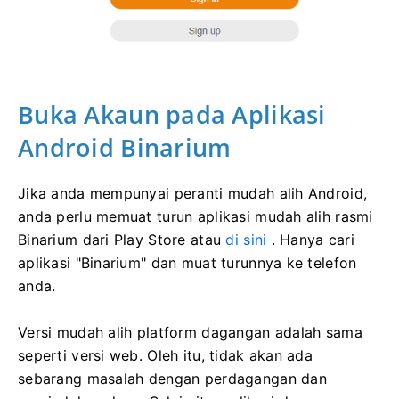
Buka Akaun pada Aplikasi
Android Binarium
Jika anda mempunyai peranti mudah alih Android,
anda perlu memuat turun aplikasi mudah alih rasmi
Binarium dari Play Store atau
di sini
. Hanya cari
aplikasi "Binarium" dan muat turunnya ke telefon
anda.
Versi mudah alih platform dagangan adalah sama
seperti versi web. Oleh itu, tidak akan ada
sebarang masalah dengan perdagangan dan