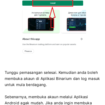
Tunggu pemasangan selesai. Kemudian anda boleh
membuka akaun di Aplikasi Binarium dan log masuk
untuk mula berdagang.
Sebenarnya, membuka akaun melalui Aplikasi
Android agak mudah. ​​Jika anda ingin membuka