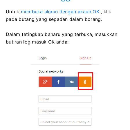
Untuk
membuka akaun dengan akaun OK
, klik
pada butang yang sepadan dalam borang.
Dalam tetingkap baharu yang terbuka, masukkan
butiran log masuk OK anda: