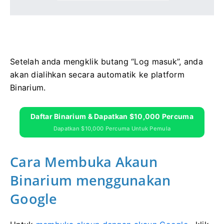
Setelah anda mengklik butang “Log masuk”, anda
akan dialihkan secara automatik ke platform
Binarium.
Daftar Binarium & Dapatkan $10,000 Percuma
Dapatkan $10,000 Percuma Untuk Pemula
Cara Membuka Akaun
Binarium menggunakan
Google