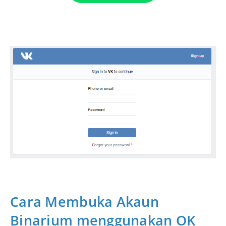
Cara Membuka Akaun
Binarium menggunakan OK