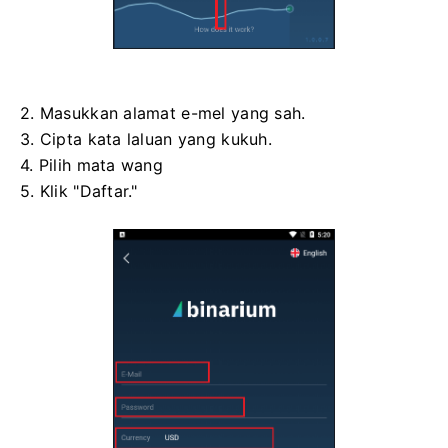
2. Masukkan alamat e-mel yang sah.
3. Cipta kata laluan yang kukuh.
4. Pilih mata wang
5. Klik "Daftar."