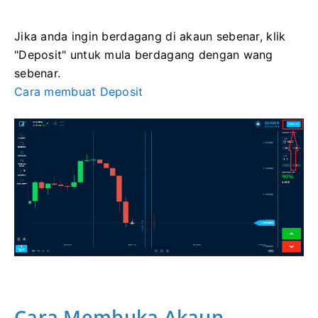
Jika anda ingin berdagang di akaun sebenar, klik
"Deposit" untuk mula berdagang dengan wang
sebenar.
Cara membuat Deposit
Cara Membuka Akaun