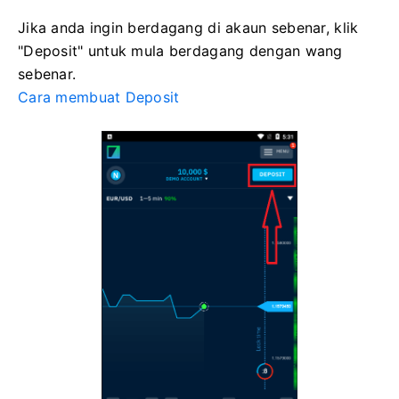
Jika anda ingin berdagang di akaun sebenar, klik
"Deposit" untuk mula berdagang dengan wang
sebenar.
Cara membuat Deposit