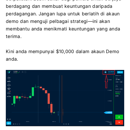
berdagang dan membuat keuntungan daripada
perdagangan. Jangan lupa untuk berlatih di akaun
demo dan menguji pelbagai strategi—ini akan
membantu anda menikmati keuntungan yang anda
terima.
Kini anda mempunyai $10,000 dalam akaun Demo
anda.