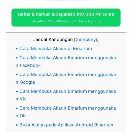
Daftar Binarium & Dapatkan $10,000 Percuma
Dapatkan $10,000 Percuma Untuk Pemula
Jadual Kandungan
Sembunyi
[
]
Cara Membuka Akaun di Binarium
Cara Membuka Akaun Binarium menggunaka
n Facebook
Cara Membuka Akaun Binarium menggunaka
n Google
Cara Membuka Akaun Binarium menggunaka
n VK
Cara Membuka Akaun Binarium menggunaka
n OK
Buka Akaun pada Aplikasi Android Binarium