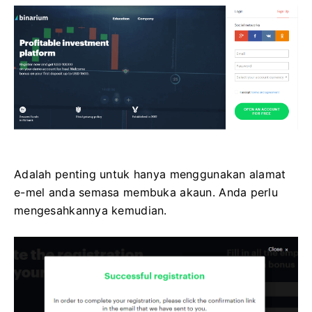
Adalah penting untuk hanya menggunakan alamat
e-mel anda semasa membuka akaun. Anda perlu
mengesahkannya kemudian.