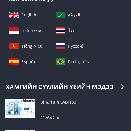
English
العربيّة
Indonesia
ไทย
Tiếng Việt
Русский
Español
Português
ХАМГИЙН СҮҮЛИЙН ҮЕИЙН МЭДЭЭ
Binarium Бүртгэл
2026.07.19