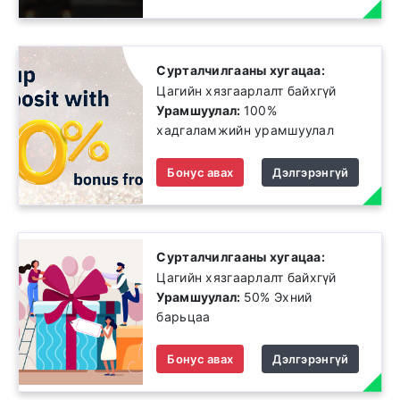
Сурталчилгааны хугацаа:
Цагийн хязгаарлалт байхгүй
Урамшуулал:
100%
хадгаламжийн урамшуулал
Бонус авах
Дэлгэрэнгүй
Сурталчилгааны хугацаа:
Цагийн хязгаарлалт байхгүй
Урамшуулал:
50% Эхний
барьцаа
Бонус авах
Дэлгэрэнгүй