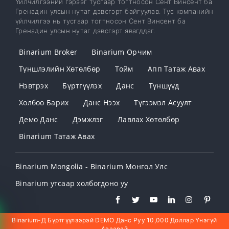
Үйлчилгээний гэрээг тусгаар тогтносон Сент Винсент ба
Гренадин улсын нутаг дэвсгэрт байгуулав. Тус компанийн
үйлчилгээ нь тусгаар тогтносон Сент Винсент ба
Гренадин улсын нутаг дэвсгэрт явагддаг.
Binarium Broker
Binarium Орчим
Түншлэлийн Хөтөлбөр
Тойм
Апп Татаж Авах
Нэвтрэх
Бүртгүүлэх
Данс
Түншүүд
Холбоо Барих
Данс Нээх
Түгээмэл Асуулт
Демо Данс
Дэмжлэг
Лавлах Хөтөлбөр
Binarium Татаж Авах
Binarium Mongolia - Binarium Монгол Улс
Binarium утсаар холбогдоно уу
Binarium-Д Бүртгүүлээрэй DEMO Данс Руу 10,000 Доллар Үнэгүй
Аваарай