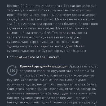
Binarium 2017 онд зах зээлд гарсан. Тэр цагаас хойш бид
тасралтгүй шинийг бүтээж, хуучныг нь сайжруулсаар
ирсэн бөгөөд ингэснээр таны платформ дээрх арилжаа
саадгүй, ашигтай байх болно. Мөн энэ нь зөвхөн эхлэл
юм. Бид худалдаачдад орлого олох боломжийг олгохоос
гадна яаж хийхийг зааж өгдөг. Манай багт дэлхийн
хэмжээний шинжээчид бий. Тэд арилжааны анхны
стратеги боловсруулж, нээлттэй вебинар дээр
худалдаачдад хэрхэн ухаалаг ашиглахыг зааж,
худалдаачидтай ганцаарчлан зөвлөлддөг. Манай
худалдаачдын ярьдаг бүх хэлээр сургалт явагддаг.
Unofficial website of the Binarium
Ерөнхий эрсдэлийн мэдэгдэл
: Арилжаа нь өндөр
эрсдэлтэй хөрөнгө оруулалттай холбоотой. Та
алдахад бэлэн биш байгаа хөрөнгө оруулалтаа
бүү хий. Эхлэхээсээ өмнө манай сайт дээр дурдсан
арилжааны дүрэм, нөхцөлтэй танилцахыг зөвлөж байна.
Сайт дээрх аливаа жишээ, зөвлөмж, стратеги, заавар нь
арилжааны зөвлөмж биш бөгөөд хууль ёсны хүчин зүйл
биш юм. Худалдаачид шийдвэрээ бие даан гаргадаг
бөгөөд энэ компани тэдний төлөө хариуцлага хүлээхгүй.