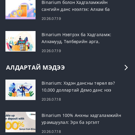
Binarium болон Хадгаламжийн
сангийн данс нээлгэх: Алхам ба
шаардлага
2026.07.19
Binarium Нэвтрэх ба Хадгаламж:
Алхамууд, Төлбөрийн арга,
Хязгаарлалт
2026.07.19
АЛДАРТАЙ МЭДЭЭ
Binarium: Хэдэн дансны төрөл вэ?
10,000 доллартай Демо данс нээ
2026.07.18
Binarium 100% Анхны хадгаламжийн
урамшуулал: Эрх ба эргэлт
2026.07.18