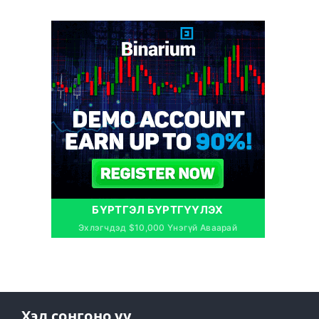
БҮРТГЭЛ БҮРТГҮҮЛЭХ
Эхлэгчдэд $10,000 Үнэгүй Аваарай
Хэл сонгоно уу