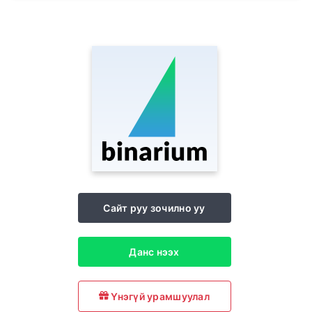
Сайт руу зочилно уу
Данс нээх
Үнэгүй урамшуулал