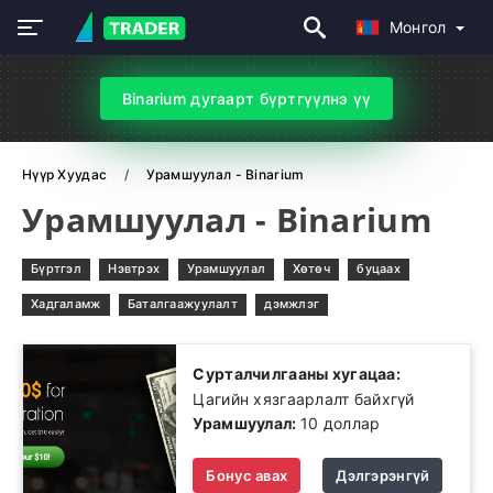
Монгол
Binarium дугаарт бүртгүүлнэ үү
Нүүр Хуудас
Урамшуулал - Binarium
Урамшуулал - Binarium
Бүртгэл
Нэвтрэх
Урамшуулал
Хөтөч
буцаах
Хадгаламж
Баталгаажуулалт
дэмжлэг
Сурталчилгааны хугацаа:
Цагийн хязгаарлалт байхгүй
Урамшуулал:
10 доллар
Бонус авах
Дэлгэрэнгүй