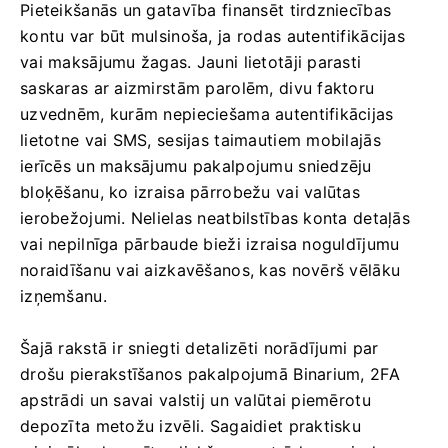
Pieteikšanās un gatavība finansēt tirdzniecības
kontu var būt mulsinoša, ja rodas autentifikācijas
vai maksājumu žagas. Jauni lietotāji parasti
saskaras ar aizmirstām parolēm, divu faktoru
uzvednēm, kurām nepieciešama autentifikācijas
lietotne vai SMS, sesijas taimautiem mobilajās
ierīcēs un maksājumu pakalpojumu sniedzēju
bloķēšanu, ko izraisa pārrobežu vai valūtas
ierobežojumi. Nelielas neatbilstības konta detaļās
vai nepilnīga pārbaude bieži izraisa noguldījumu
noraidīšanu vai aizkavēšanos, kas novērš vēlāku
izņemšanu.
Šajā rakstā ir sniegti detalizēti norādījumi par
drošu pierakstīšanos pakalpojumā Binarium, 2FA
apstrādi un savai valstij un valūtai piemērotu
depozīta metožu izvēli. Sagaidiet praktisku