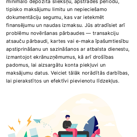
minimālo depozīta sliekšņu, apstrādes periodu,
tipisko maksājumu limitu un nepieciešamo
dokumentāciju segumu, kas var ietekmēt
finansējumu un naudas izmaksu. Jūs atradīsiet arī
problēmu novēršanas pārbaudes — transakciju
atsauču pārbaudi, kartes vai e-maka īpašumtiesību
apstiprināšanu un sazināšanos ar atbalsta dienestu,
izmantojot ekrānuzņēmumus, kā arī drošības
padomus, lai aizsargātu konta piekļuvi un
maksājumu datus. Veiciet tālāk norādītās darbības,
lai pierakstītos un efektīvi pievienotu līdzekļus.