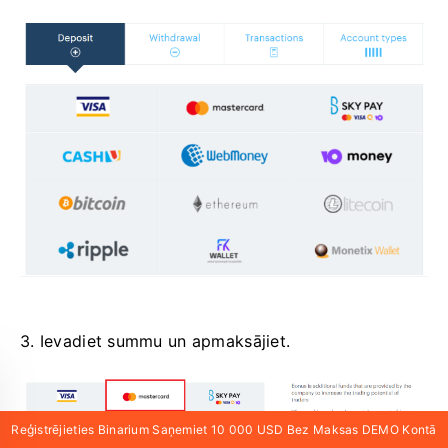
3. Ievadiet summu un apmaksājiet.
Reģistrējieties Binarium Saņemiet 10 000 USD Bez Maksas DEMO Kontā