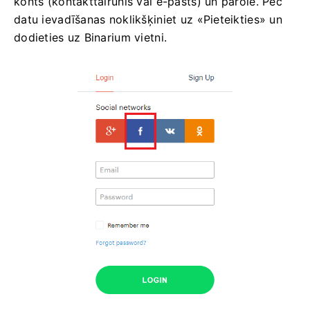
konts (kontakttālrunis vai e-pasts) un parole. Pēc
datu ievadīšanas noklikšķiniet uz «Pieteikties» un
dodieties uz Binarium vietni.