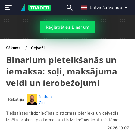
Latviešu Valoda
Reģistrēties Binarium
Sākums
Ceļveži
Binarium pieteikšanās un
iemaksa: soļi, maksājuma
veidi un ierobežojumi
Nathan
Rakstījis
Cole
Tiešsaistes tirdzniecības platformas pētnieks un ceļvedis
Izpēta brokeru platformas un tirdzniecības kontu sistēmas.
2026.19.07