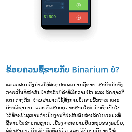
ຂ້ອຍຄວນຊື້ຂາຍກັບ Binarium ບໍ?
ແພລດຟອມດັ່ງກ່າວໃຫ້ສອງປະເພດການຊື້ຂາຍ, ສະນັ້ນມັນຈຶ່ງ
ກາຍເປັນທີ່ໜ້າສົນໃຈສຳລັບພໍ່ຄ້າທີ່ມີຄວາມມັກ ແລະ ລົດຊາດທີ່
ແຕກຕ່າງກັນ. ທ່ານສາມາດໃຊ້ທັງການວິເຄາະພື້ນຖານ ແລະ
ດ້ານວິຊາການ ແລະ ທົດສອບຍຸດທະສາດໃໝ່. ມັນຍັງເປັນໄປ
ໄດ້ທີ່ຈະບັນລຸການດຳເນີນງານທີ່ປະສົບຜົນສຳເລັດໃນຂະນະທີ່
ຊື້ຂາຍໃນຂ່າວຕະຫຼາດ. ເນື່ອງຈາກຄວາມຍືດຫຍຸ່ນຂອງລະບົບ,
ພໍ່ຄ້າສາມາດຄຸ້ນເຄີຍກັບຕົວຊີ້ວັດ ແລະ ວິທີການຊື້ຂາຍໃໝ່,