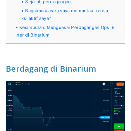
Sejarah perdagangan
Bagaimana cara saya memantau transa
ksi aktif saya?
Kesimpulan: Menguasai Perdagangan Opsi B
iner di Binarium
Berdagang di Binarium