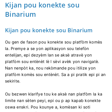
Kijan pou konekte sou
Binarium
Kijan pou konekte sou Binarium
Ou gen de fason pou konekte sou platfòm komès
la. Premye a se yon aplikasyon sou telefòn
entelijan, epi dezyèm lan se aksè atravè yon
platfòm sou entènèt lè l sèvi avèk yon navigatè.
Nan nenpòt ka, nou rekòmande pou itilize yon
platfòm komès sou entènèt. Sa a pi pratik epi pi an
sekirite.
Ou bezwen klarifye tou ke aksè nan platfòm la ka
limite nan sèten peyi, epi ou p ap kapab konekte
oswa enskri. Pou kounye a, komèsan ki soti