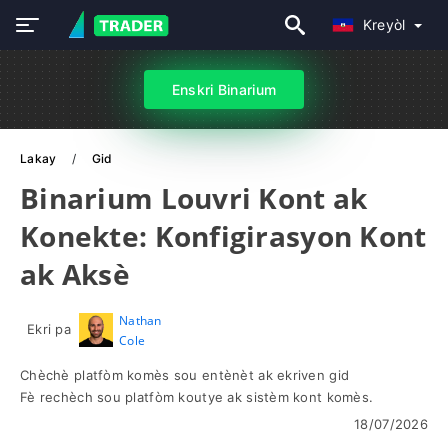
Kreyòl
Enskri Binarium
Lakay
Gid
Binarium Louvri Kont ak
Konekte: Konfigirasyon Kont
ak Aksè
Nathan
Ekri pa
Cole
Chèchè platfòm komès sou entènèt ak ekriven gid
Fè rechèch sou platfòm koutye ak sistèm kont komès.
18/07/2026