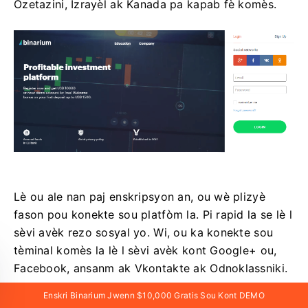
Ozetazini, Izrayèl ak Kanada pa kapab fè komès.
Lè ou ale nan paj enskripsyon an, ou wè plizyè
fason pou konekte sou platfòm la. Pi rapid la se lè l
sèvi avèk rezo sosyal yo. Wi, ou ka konekte sou
tèminal komès la lè l sèvi avèk kont Google+ ou,
Facebook, ansanm ak Vkontakte ak Odnoklassniki.
Enskri Binarium Jwenn $10,000 Gratis Sou Kont DEMO
An retou, nou rekòmande pou ou enskri sou