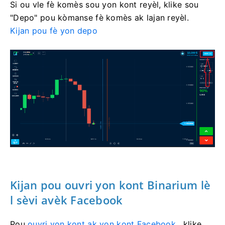
Si ou vle fè komès sou yon kont reyèl, klike sou
"Depo" pou kòmanse fè komès ak lajan reyèl.
Kijan pou fè yon depo
Kijan pou ouvri yon kont Binarium lè
l sèvi avèk Facebook
Pou
ouvri yon kont ak yon kont Facebook
, klike