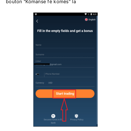
bouton "Kòmanse fè komès" la