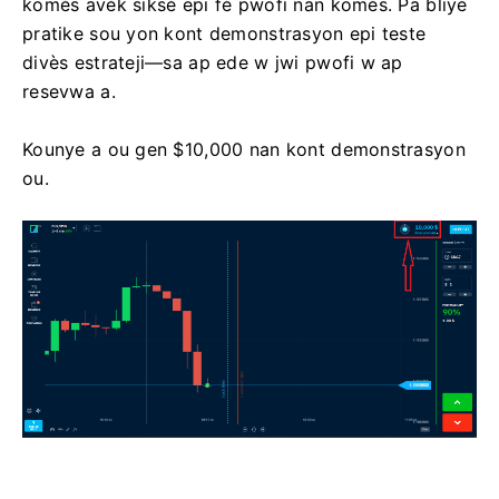
komès avèk siksè epi fè pwofi nan komès. Pa bliye
pratike sou yon kont demonstrasyon epi teste
divès estrateji—sa ap ede w jwi pwofi w ap
resevwa a.
Kounye a ou gen $10,000 nan kont demonstrasyon
ou.