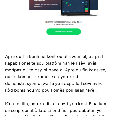
Apre ou fin konfime kont ou atravè imèl, ou pral
kapab konekte sou platfòm nan lè l sèvi avèk
modpas ou te bay pi bonè a. Apre ou fin konekte,
ou ka kòmanse komès sou yon kont
demonstrasyon oswa fè yon depo lè l sèvi avèk
kòd bonis nou yo pou komès pou lajan reyèl.
Kòm rezilta, nou ka di ke louvri yon kont Binarium
se senp epi abòdab. Li pi difisil pou débutan yo