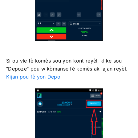
Si ou vle fè komès sou yon kont reyèl, klike sou
"Depoze" pou w kòmanse fè komès ak lajan reyèl.
Kijan pou fè yon Depo