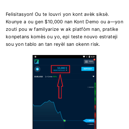
Felisitasyon! Ou te louvri yon kont avèk siksè.
Kounye a ou gen $10,000 nan Kont Demo ou a—yon
zouti pou w familyarize w ak platfòm nan, pratike
konpetans komès ou yo, epi teste nouvo estrateji
sou yon tablo an tan reyèl san okenn risk.