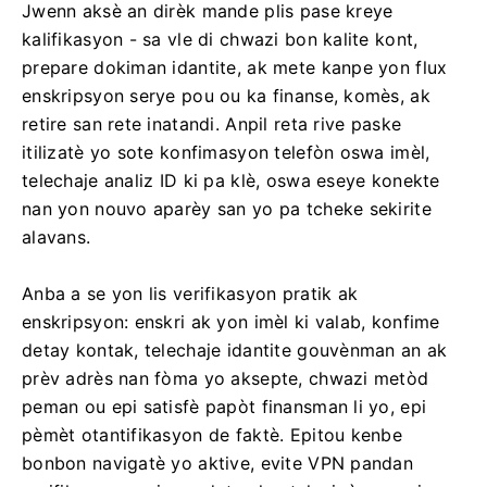
Jwenn aksè an dirèk mande plis pase kreye
kalifikasyon - sa vle di chwazi bon kalite kont,
prepare dokiman idantite, ak mete kanpe yon flux
enskripsyon serye pou ou ka finanse, komès, ak
retire san rete inatandi. Anpil reta rive paske
itilizatè yo sote konfimasyon telefòn oswa imèl,
telechaje analiz ID ki pa klè, oswa eseye konekte
nan yon nouvo aparèy san yo pa tcheke sekirite
alavans.
Anba a se yon lis verifikasyon pratik ak
enskripsyon: enskri ak yon imèl ki valab, konfime
detay kontak, telechaje idantite gouvènman an ak
prèv adrès nan fòma yo aksepte, chwazi metòd
peman ou epi satisfè papòt finansman li yo, epi
pèmèt otantifikasyon de faktè. Epitou kenbe
bonbon navigatè yo aktive, evite VPN pandan