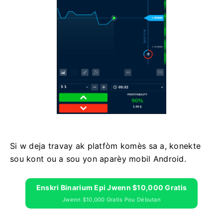
Si w deja travay ak platfòm komès sa a, konekte
sou kont ou a sou yon aparèy mobil Android.
Enskri Binarium Epi Jwenn $10,000 Gratis
Jwenn $10,000 Gratis Pou Débutan