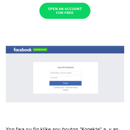
Yon fwa ou fin klike sou bouton "Konekte" a, y ap