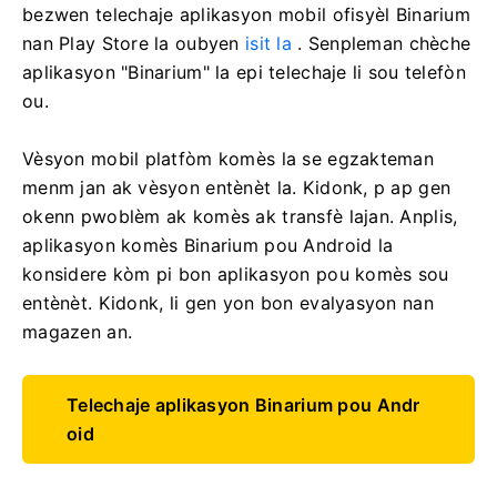
bezwen telechaje aplikasyon mobil ofisyèl Binarium
nan Play Store la oubyen
isit la
. Senpleman chèche
aplikasyon "Binarium" la epi telechaje li sou telefòn
ou.
Vèsyon mobil platfòm komès la se egzakteman
menm jan ak vèsyon entènèt la. Kidonk, p ap gen
okenn pwoblèm ak komès ak transfè lajan. Anplis,
aplikasyon komès Binarium pou Android la
konsidere kòm pi bon aplikasyon pou komès sou
entènèt. Kidonk, li gen yon bon evalyasyon nan
magazen an.
Telechaje aplikasyon Binarium pou Andr
oid