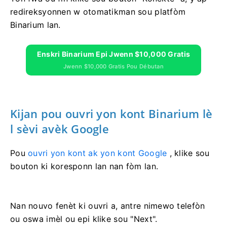
redireksyonnen w otomatikman sou platfòm
Binarium lan.
Enskri Binarium Epi Jwenn $10,000 Gratis
Jwenn $10,000 Gratis Pou Débutan
Kijan pou ouvri yon kont Binarium lè
l sèvi avèk Google
Pou
ouvri yon kont ak yon kont Google
, klike sou
bouton ki koresponn lan nan fòm lan.
Nan nouvo fenèt ki ouvri a, antre nimewo telefòn
ou oswa imèl ou epi klike sou "Next".