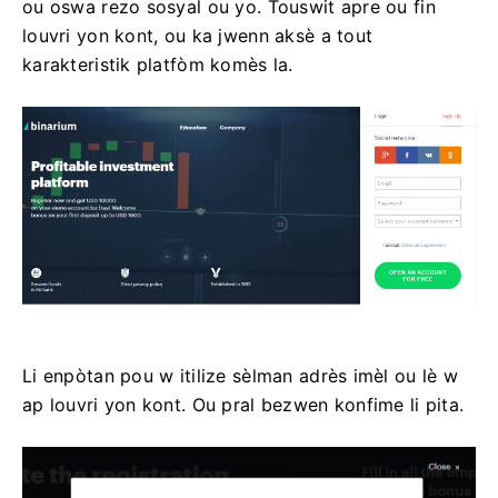
ou oswa rezo sosyal ou yo. Touswit apre ou fin
louvri yon kont, ou ka jwenn aksè a tout
karakteristik platfòm komès la.
Li enpòtan pou w itilize sèlman adrès imèl ou lè w
ap louvri yon kont. Ou pral bezwen konfime li pita.