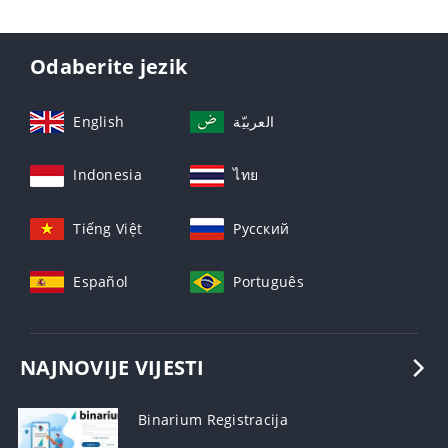
Odaberite jezik
English
العربيّة
Indonesia
ไทย
Tiếng Việt
Русский
Español
Português
NAJNOVIJE VIJESTI
Binarium Registracija