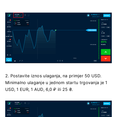
2. Postavite iznos ulaganja, na primjer 50 USD.
Minimalno ulaganje u jednom startu trgovanja je 1
USD, 1 EUR, 1 AUD, 6,0 ₽ ili 25 ₴.