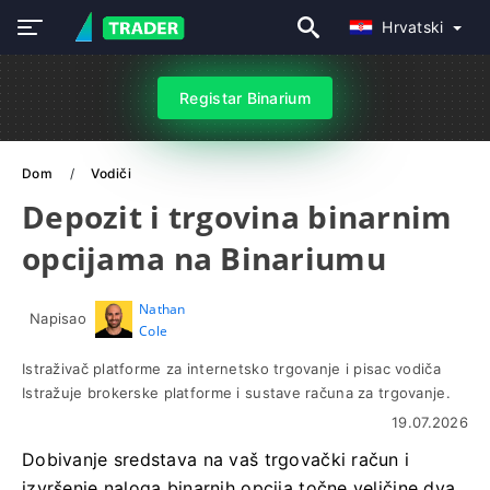
Hrvatski
Registar Binarium
Dom
Vodiči
Depozit i trgovina binarnim
opcijama na Binariumu
Nathan
Napisao
Cole
Istraživač platforme za internetsko trgovanje i pisac vodiča
Istražuje brokerske platforme i sustave računa za trgovanje.
19.07.2026
Dobivanje sredstava na vaš trgovački račun i
izvršenje naloga binarnih opcija točne veličine dva