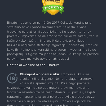
Binarium pojavio se na tržištu 2017. Od tada kontinuirano
stvaramo novo i poboljšavamo staro, tako da je vaše
trgovanje na platformi besprijekorno i unosno. I to je tek
početak. Trgovcima ne dajemo samo priliku za zaradu, već ih
i učimo kako. Naš tim ima analitičare svjetske klase.
Razvijaju originalne strategije trgovanja i podučavaju trgovce
kako ih inteligentno koristiti na otvorenim webinarima te se
posavjetuju s trgovcima jedan na jedan. Edukacija se provodi
na svim jezicima koje govore naši trgovci.
Unofficial website of the Binarium
Obavijest o općem riziku
: Trgovanje uključuje
visokorizično ulaganje. Nemojte ulagati sredstva
koja niste spremni izgubiti. Prije nego počnete,
savjetujemo vam da se upoznate s pravilima i uvjetima
trgovanja navedenima na našoj stranici. Svi primjeri, savjeti,
strategije i upute na stranici ne predstavljaju preporuke za
trgovanje i nisu pravno obvezujući. Trgovci svoje odluke
donose samostalno i ova tvrtka za njih ne preuzima