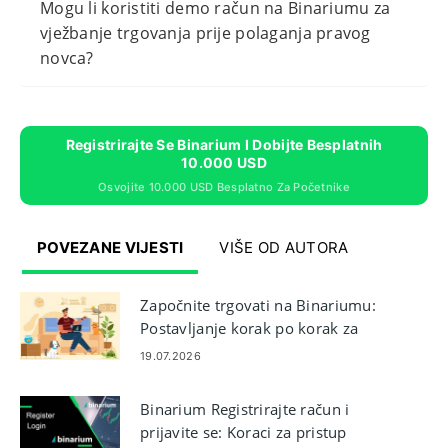
Mogu li koristiti demo račun na Binariumu za
vježbanje trgovanja prije polaganja pravog
novca?
Registrirajte Se Binarium I Dobijte Besplatnih
10.000 USD
Osvojite 10.000 USD Besplatno Za Početnike
POVEZANE VIJESTI
VIŠE OD AUTORA
Započnite trgovati na Binariumu:
Postavljanje korak po korak za
početnike
19.07.2026
Binarium Registrirajte račun i
prijavite se: Koraci za pristup