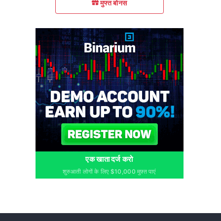
मुफ्त बोनस
एक खाता दर्ज करो
शुरुआती लोगों के लिए $10,000 मुफ़्त पाएं