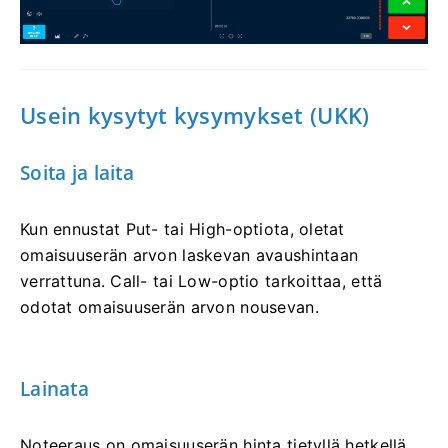
Usein kysytyt kysymykset (UKK)
Soita ja laita
Kun ennustat Put- tai High-optiota, oletat
omaisuuserän arvon laskevan avaushintaan
verrattuna. Call- tai Low-optio tarkoittaa, että
odotat omaisuuserän arvon nousevan.
Lainata
Noteeraus on omaisuuserän hinta tietyllä hetkellä.