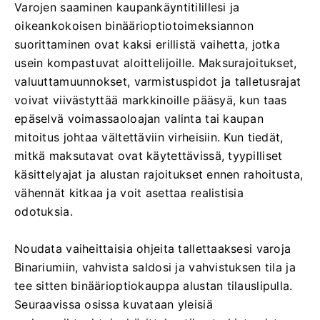
Varojen saaminen kaupankäyntitilillesi ja
oikeankokoisen binäärioptiotoimeksiannon
suorittaminen ovat kaksi erillistä vaihetta, jotka
usein kompastuvat aloittelijoille. Maksurajoitukset,
valuuttamuunnokset, varmistuspidot ja talletusrajat
voivat viivästyttää markkinoille pääsyä, kun taas
epäselvä voimassaoloajan valinta tai kaupan
mitoitus johtaa vältettäviin virheisiin. Kun tiedät,
mitkä maksutavat ovat käytettävissä, tyypilliset
käsittelyajat ja alustan rajoitukset ennen rahoitusta,
vähennät kitkaa ja voit asettaa realistisia
odotuksia.
Noudata vaiheittaisia ​​ohjeita tallettaaksesi varoja
Binariumiin, vahvista saldosi ja vahvistuksen tila ja
tee sitten binäärioptiokauppa alustan tilauslipulla.
Seuraavissa osissa kuvataan yleisiä