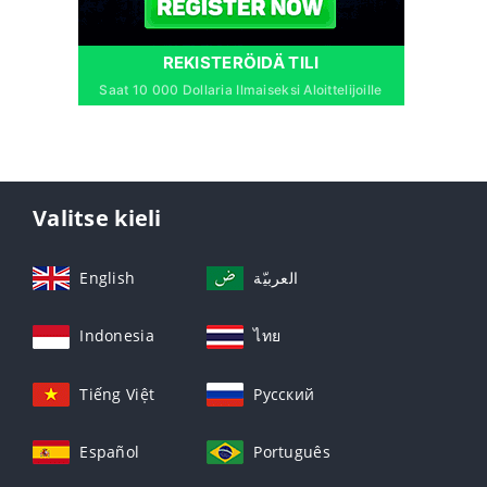
REKISTERÖIDÄ TILI
Saat 10 000 Dollaria Ilmaiseksi Aloittelijoille
Valitse kieli
English
العربيّة
Indonesia
ไทย
Tiếng Việt
Русский
Español
Português