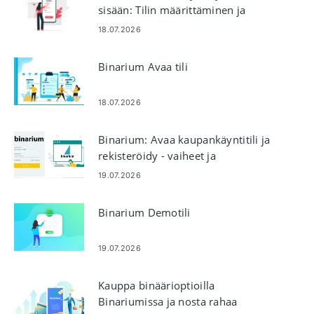
sisään: Tilin määrittäminen ja
käyttö
18.07.2026
Binarium Avaa tili
18.07.2026
Binarium: Avaa kaupankäyntitili ja
rekisteröidy - vaiheet ja
vaatimukset
19.07.2026
Binarium Demotili
19.07.2026
Kauppa binäärioptioilla
Binariumissa ja nosta rahaa