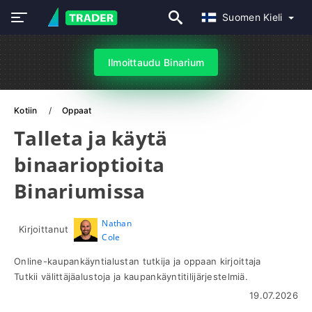
Suomen Kieli
Ilmoittaudu Binarium
Kotiin
Oppaat
Talleta ja käytä
binaarioptioita
Binariumissa
Nathan
Kirjoittanut
Cole
Online-kaupankäyntialustan tutkija ja oppaan kirjoittaja
Tutkii välittäjäalustoja ja kaupankäyntitilijärjestelmiä.
19.07.2026