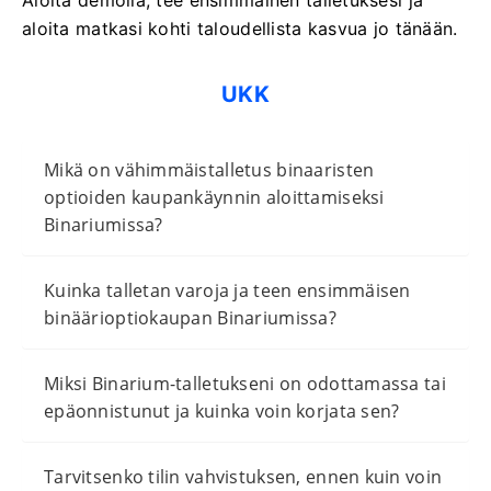
Aloita demolla, tee ensimmäinen talletuksesi ja
aloita matkasi kohti taloudellista kasvua jo tänään.
UKK
Mikä on vähimmäistalletus binaaristen
optioiden kaupankäynnin aloittamiseksi
Binariumissa?
Kuinka talletan varoja ja teen ensimmäisen
binäärioptiokaupan Binariumissa?
Miksi Binarium-talletukseni on odottamassa tai
epäonnistunut ja kuinka voin korjata sen?
Tarvitsenko tilin vahvistuksen, ennen kuin voin