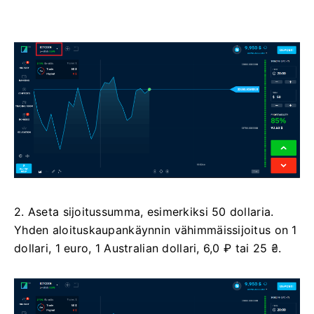
2. Aseta sijoitussumma, esimerkiksi 50 dollaria.
Yhden aloituskaupankäynnin vähimmäissijoitus on 1
dollari, 1 euro, 1 Australian dollari, 6,0 ₽ tai 25 ₴.