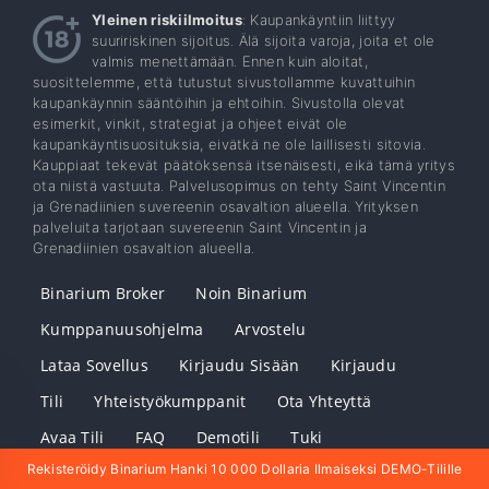
Yleinen riskiilmoitus
: Kaupankäyntiin liittyy
suuririskinen sijoitus. Älä sijoita varoja, joita et ole
valmis menettämään. Ennen kuin aloitat,
suosittelemme, että tutustut sivustollamme kuvattuihin
kaupankäynnin sääntöihin ja ehtoihin. Sivustolla olevat
esimerkit, vinkit, strategiat ja ohjeet eivät ole
kaupankäyntisuosituksia, eivätkä ne ole laillisesti sitovia.
Kauppiaat tekevät päätöksensä itsenäisesti, eikä tämä yritys
ota niistä vastuuta. Palvelusopimus on tehty Saint Vincentin
ja Grenadiinien suvereenin osavaltion alueella. Yrityksen
palveluita tarjotaan suvereenin Saint Vincentin ja
Grenadiinien osavaltion alueella.
Binarium Broker
Noin Binarium
Kumppanuusohjelma
Arvostelu
Lataa Sovellus
Kirjaudu Sisään
Kirjaudu
Tili
Yhteistyökumppanit
Ota Yhteyttä
Avaa Tili
FAQ
Demotili
Tuki
Rekisteröidy Binarium Hanki 10 000 Dollaria Ilmaiseksi DEMO-Tilille
Suositusohjelma
Lataa Binarium