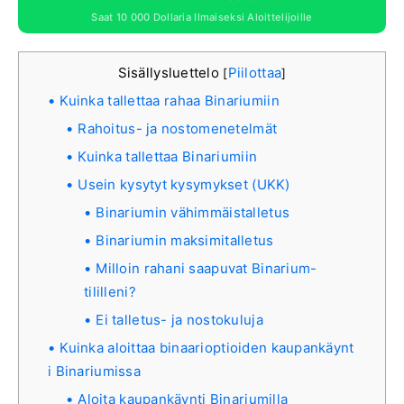
Saat 10 000 Dollaria Ilmaiseksi Aloittelijoille
Sisällysluettelo
Piilottaa
[
]
Kuinka tallettaa rahaa Binariumiin
Rahoitus- ja nostomenetelmät
Kuinka tallettaa Binariumiin
Usein kysytyt kysymykset (UKK)
Binariumin vähimmäistalletus
Binariumin maksimitalletus
Milloin rahani saapuvat Binarium-
tililleni?
Ei talletus- ja nostokuluja
Kuinka aloittaa binaarioptioiden kaupankäynt
i Binariumissa
Aloita kaupankäynti Binariumilla