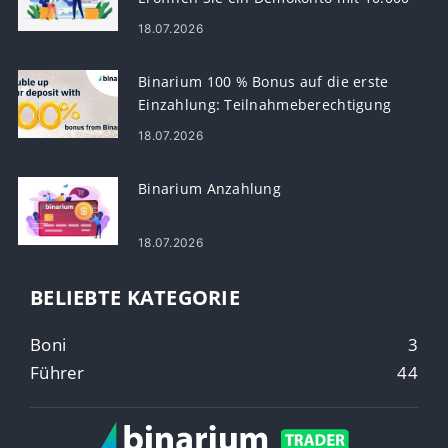
$
18.07.2026
Binarium 100 % Bonus auf die erste
Einzahlung: Teilnahmeberechtigung
und Umsatz
18.07.2026
Binarium Anzahlung
18.07.2026
BELIEBTE KATEGORIE
Boni
3
Führer
44