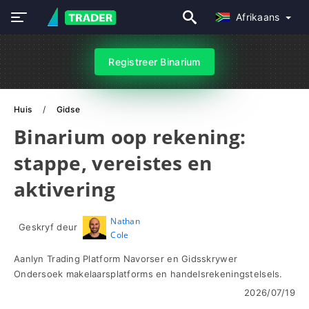
Afrikaans
Registreer Binarium
Huis
Gidse
Binarium oop rekening:
stappe, vereistes en
aktivering
Nathan
Geskryf deur
Cole
Aanlyn Trading Platform Navorser en Gidsskrywer
Ondersoek makelaarsplatforms en handelsrekeningstelsels.
2026/07/19