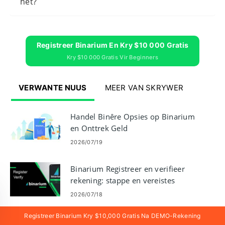
het?
Registreer Binarium En Kry $10 000 Gratis
Kry $10 000 Gratis Vir Beginners
VERWANTE NUUS
MEER VAN SKRYWER
Handel Binêre Opsies op Binarium
en Onttrek Geld
2026/07/19
Binarium Registreer en verifieer
rekening: stappe en vereistes
2026/07/18
Registreer Binarium Kry $10,000 Gratis Na DEMO-Rekening
Binarium-aanmeldhandleiding