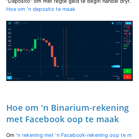
"Deposito" om met regte geld te begin handel dryf.
Hoe om 'n deposito te maak
Hoe om 'n Binarium-rekening
met Facebook oop te maak
Om
'n rekening met 'n Facebook-rekening oop te m