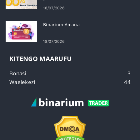
18/07/2026
Binarium Amana
18/07/2026
KITENGO MAARUFU
Bonasi
3
Waelekezi
44