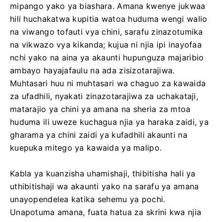
mipango yako ya biashara. Amana kwenye jukwaa
hili huchakatwa kupitia watoa huduma wengi walio
na viwango tofauti vya chini, sarafu zinazotumika
na vikwazo vya kikanda; kujua ni njia ipi inayofaa
nchi yako na aina ya akaunti hupunguza majaribio
ambayo hayajafaulu na ada zisizotarajiwa.
Muhtasari huu ni muhtasari wa chaguo za kawaida
za ufadhili, nyakati zinazotarajiwa za uchakataji,
matarajio ya chini ya amana na sheria za mtoa
huduma ili uweze kuchagua njia ya haraka zaidi, ya
gharama ya chini zaidi ya kufadhili akaunti na
kuepuka mitego ya kawaida ya malipo.
Kabla ya kuanzisha uhamishaji, thibitisha hali ya
uthibitishaji wa akaunti yako na sarafu ya amana
unayopendelea katika sehemu ya pochi.
Unapotuma amana, fuata hatua za skrini kwa njia