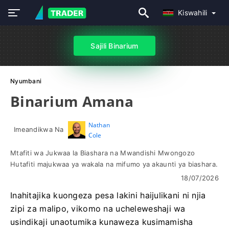
Kiswahili
Sajili Binarium
Nyumbani
Binarium Amana
Nathan
Imeandikwa Na
Cole
Mtafiti wa Jukwaa la Biashara na Mwandishi Mwongozo
Hutafiti majukwaa ya wakala na mifumo ya akaunti ya biashara.
18/07/2026
Inahitajika kuongeza pesa lakini haijulikani ni njia
zipi za malipo, vikomo na ucheleweshaji wa
usindikaji unaotumika kunaweza kusimamisha