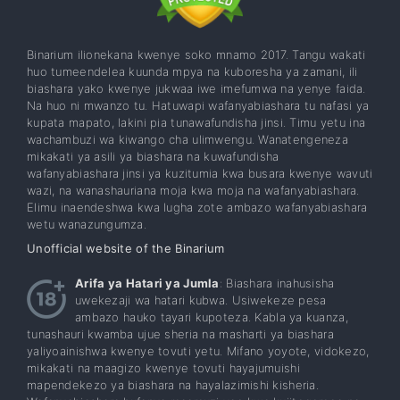
Binarium ilionekana kwenye soko mnamo 2017. Tangu wakati
huo tumeendelea kuunda mpya na kuboresha ya zamani, ili
biashara yako kwenye jukwaa iwe imefumwa na yenye faida.
Na huo ni mwanzo tu. Hatuwapi wafanyabiashara tu nafasi ya
kupata mapato, lakini pia tunawafundisha jinsi. Timu yetu ina
wachambuzi wa kiwango cha ulimwengu. Wanatengeneza
mikakati ya asili ya biashara na kuwafundisha
wafanyabiashara jinsi ya kuzitumia kwa busara kwenye wavuti
wazi, na wanashauriana moja kwa moja na wafanyabiashara.
Elimu inaendeshwa kwa lugha zote ambazo wafanyabiashara
wetu wanazungumza.
Unofficial website of the Binarium
Arifa ya Hatari ya Jumla
: Biashara inahusisha
uwekezaji wa hatari kubwa. Usiwekeze pesa
ambazo hauko tayari kupoteza. Kabla ya kuanza,
tunashauri kwamba ujue sheria na masharti ya biashara
yaliyoainishwa kwenye tovuti yetu. Mifano yoyote, vidokezo,
mikakati na maagizo kwenye tovuti hayajumuishi
mapendekezo ya biashara na hayalazimishi kisheria.