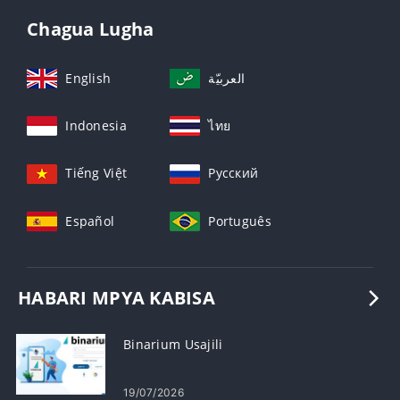
Chagua Lugha
English
العربيّة
Indonesia
ไทย
Tiếng Việt
Русский
Español
Português
HABARI MPYA KABISA
Binarium Usajili
19/07/2026