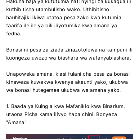
Hakuna haja ya kututumia hati nyingi za kukagua ili
kuthibitisha utambulisho wako. Uthibitisho
hauhitajiki ikiwa utatoa pesa zako kwa kutumia
taarifa ile ile ya bili iliyotumika kwa amana ya
fedha.
Bonasi ni pesa za ziada zinazotolewa na kampuni ili
kuongeza uwezo wa biashara wa wafanyabiashara.
Unapoweka amana, kiasi fulani cha pesa za bonasi
kinaweza kuwekwa kwenye akaunti yako, ukubwa
wa bonasi hutegemea ukubwa wa amana yako.
1. Baada ya Kuingia kwa Mafanikio kwa Binarium,
utaona Picha kama ilivyo hapa chini, Bonyeza
"Amana"