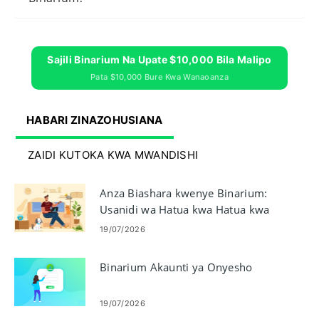
Sajili Binarium Na Upate $10,000 Bila Malipo
Pata $10,000 Bure Kwa Wanaoanza
HABARI ZINAZOHUSIANA
ZAIDI KUTOKA KWA MWANDISHI
Anza Biashara kwenye Binarium:
Usanidi wa Hatua kwa Hatua kwa
Kompyuta
19/07/2026
Binarium Akaunti ya Onyesho
19/07/2026