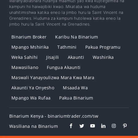
Wafanyabiashara hufanya maamuzi yao kwa kujitegemea na
kampuni hii haiwajibiki kwao. Mkataba wa huduma
unahitimishwa katika eneo la jimbo huru la Saint Vincent na
Grenadines. Huduma za kampuni hutolewa katika eneo la
jimbo huru la Saint Vincent na Grenadines.
Binarium Broker
Karibu Na Binarium
Mpango Mshirika
Tathmini
Pakua Programu
Weka Sahihi
Jisajili
Akaunti
Washirika
Mawasiliano
Fungua Akaunti
Maswali Yanayoulizwa Mara Kwa Mara
Akaunti Ya Onyesho
Msaada Wa
Mpango Wa Rufaa
Pakua Binarium
Binarium Kenya - binariumtrader.com/sw
Wasiliana na Binarium