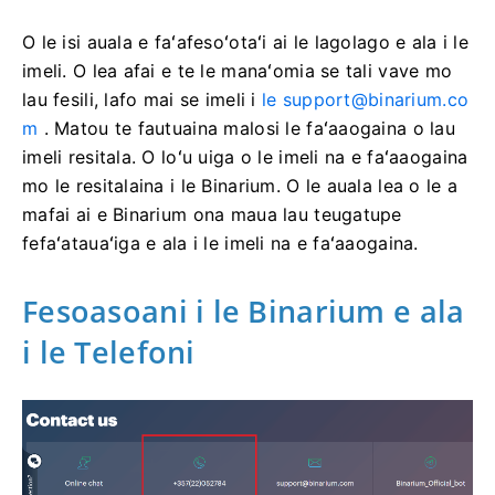
O le isi auala e faʻafesoʻotaʻi ai le lagolago e ala i le
imeli. O lea afai e te le manaʻomia se tali vave mo
lau fesili, lafo mai se imeli i
le
support@binarium.co
m
. Matou te fautuaina malosi le faʻaaogaina o lau
imeli resitala. O loʻu uiga o le imeli na e faʻaaogaina
mo le resitalaina i le Binarium. O le auala lea o le a
mafai ai e Binarium ona maua lau teugatupe
fefaʻatauaʻiga e ala i le imeli na e faʻaaogaina.
Fesoasoani i le Binarium e ala
i le Telefoni