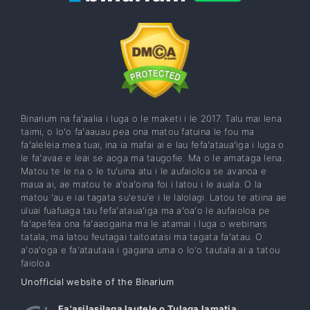
Binarium na faʻaalia i luga o le maketi i le 2017. Talu mai lena
taimi, o loʻo faʻaauau pea ona matou fatuina le fou ma
faʻaleleia mea tuai, ina ia mafai ai e lau fefaʻatauaʻiga i luga o
le faʻavae e leai se aoga ma taugofie. Ma o le amataga lena.
Matou te le na o le tuʻuina atu i le aufaioloa se avanoa e
maua ai, ae matou te aʻoaʻoina foi i latou i le auala. O la
matou 'au e iai tagata su'esu'e i le lalolagi. Latou te atiina ae
uluai fuafuaga tau fefaʻatauaʻiga ma aʻoaʻo le aufaioloa pe
faʻapefea ona faʻaaogaina ma le atamai i luga o webinars
tatala, ma latou feutagai taitoatasi ma tagata faʻatau. O
a'oa'oga e fa'atautaia i gagana uma o lo'o tautala ai a tatou
faioloa.
Unofficial website of the Binarium
Fa'asilasilaga lautele o Tulaga lamatia
: