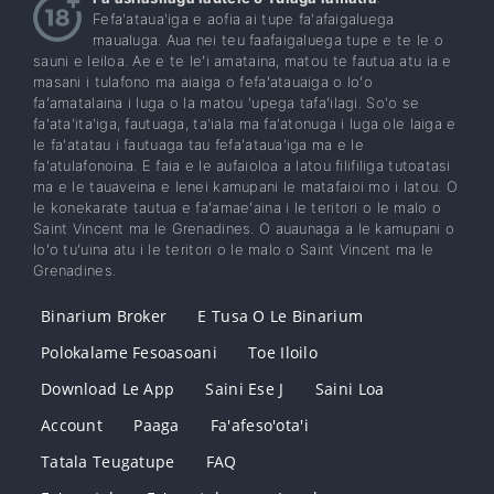
Fefa'ataua'iga e aofia ai tupe fa'afaigaluega
maualuga. Aua nei teu faafaigaluega tupe e te le o
sauni e leiloa. Ae e te leʻi amataina, matou te fautua atu ia e
masani i tulafono ma aiaiga o fefaʻatauaiga o loʻo
faʻamatalaina i luga o la matou 'upega tafaʻilagi. So'o se
fa'ata'ita'iga, fautuaga, ta'iala ma fa'atonuga i luga ole laiga e
le fa'atatau i fautuaga tau fefa'ataua'iga ma e le
fa'atulafonoina. E faia e le aufaioloa a latou filifiliga tutoatasi
ma e le tauaveina e lenei kamupani le matafaioi mo i latou. O
le konekarate tautua e faʻamaeʻaina i le teritori o le malo o
Saint Vincent ma le Grenadines. O auaunaga a le kamupani o
loʻo tuʻuina atu i le teritori o le malo o Saint Vincent ma le
Grenadines.
Binarium Broker
E Tusa O Le Binarium
Polokalame Fesoasoani
Toe Iloilo
Download Le App
Saini Ese J
Saini Loa
Account
Paaga
Fa'afeso'ota'i
Tatala Teugatupe
FAQ