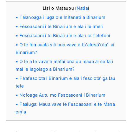
Lisi o Mataupu
Natia
[
]
Talanoaga i luga ole Initaneti a Binarium
Fesoasoani i le Binarium e ala i le Imeli
Fesoasoani i le Binarium e ala i le Telefoni
O le fea auala sili ona vave e faʻafesoʻotaʻi ai
Binarium?
O le a le vave e mafai ona ou maua ai se tali
mai le lagolago a Binarium?
Fa'afeso'ota'i Binarium e ala i feso'ota'iga lau
tele
Nofoaga Autu mo Fesoasoani i Binarium
Faaiuga: Maua vave le Fesoasoani e te Mana
omia