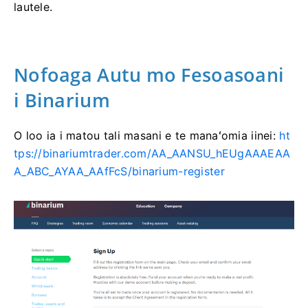
lautele.
Nofoaga Autu mo Fesoasoani
i Binarium
O loo ia i matou tali masani e te manaʻomia iinei:
ht
tps://binariumtrader.com/AA_AANSU_hEUgAAAEAA
A_ABC_AYAA_AAfFcS/binarium-register