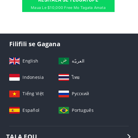
Maua Le $10,000 Free Mo Tagata Amata
Filifili se Gagana
English
العربيّة
Indonesia
ไทย
Tiếng Việt
Русский
Español
Português
TALA FOU