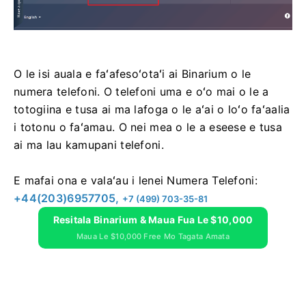
O le isi auala e faʻafesoʻotaʻi ai Binarium o le
numera telefoni. O telefoni uma e oʻo mai o le a
totogiina e tusa ai ma lafoga o le aʻai o loʻo faʻaalia
i totonu o faʻamau. O nei mea o le a eseese e tusa
ai ma lau kamupani telefoni.
E mafai ona e valaʻau i lenei Numera Telefoni:
+44(203)6957705,
+7 (499) 703-35-81
Resitala Binarium & Maua Fua Le $10,000
Maua Le $10,000 Free Mo Tagata Amata