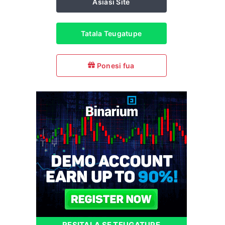
Asiasi Site
Tatala Teugatupe
Ponesi fua
RESITALA SE TEUGATUPE