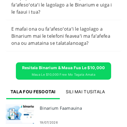
faʻafesoʻotaʻi le lagolago a le Binarium e uiga i
le faaui i tua?
E mafai ona ou faʻafesoʻotaʻi le lagolago a
Binarium mai le telefoni feaveaʻi ma faʻafefea
ona ou amataina se talatalanoaga?
Resitala Binarium & Maua Fua Le $10,000
Maua Le $10,000 Free Mo Tagata Amata
TALA FOU FESOOTAI
SILI MAI TUSITALA
Binarium Faamauina
19/07/2026