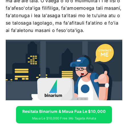
ma'ale'ale tala. O vaega o lo'o mulimulita'i i le lisi o
fa'afeso'ota'iga filifiliga, fa'amoemoega tali masani,
fa'atonuga i lea la'asaga ta'itasi mo le tu'uina atu o
se talosaga lagolago, ma fa'afitauli fa'atino e fo'ia
ai fa'aletonu masani o feso'ota'iga.
Resitala Binarium & Maua Fua Le $10,000
Maua Le $10,000 Free Mo Tagata Amata