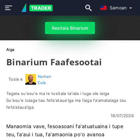
Samoan
Resitala Binarium
Aiga
Binarium Faafesootai
Nathan
Tusia e
Cole
Tagata su'esu'e ma le tusitala ta'iala i luga ole laiga
Su'esu'e tulaga tau fefa'ataua'iga ma faiga fa'amatalaga tau
fefa'ataua'iga.
18/07/2026
Manaomia vave, fesoasoani fa'atuatuaina i tupe
teu, fa'aui i tua, fa'amaonia po'o avanoa