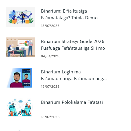
Binarium: E fia Ituaiga
Fa'amatalaga? Tatala Demo
Account ma le $10,000
18/07/2026
Binarium Strategy Guide 2026:
Fuafuaga Fefa'ataua'iga Sili mo
Fa'atau Fou
04/04/2026
Binarium Login ma
Fa'amaumauga Fa'amaumauga:
Avanoa Laasaga ma
19/07/2026
Fa'amaumauga
Binarium Polokalama Fa'atasi
18/07/2026