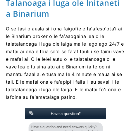
Talanoaga i luga ole Initaneti
a Binarium
O se tasi o auala sili ona faigofie e faʻafesoʻotaʻi ai
le Binarium broker o le faʻaaogaina lea o le
talatalanoaga i luga ole laiga ma le lagolago 24/7 e
mafai ai ona e foia soʻo se faʻafitauli i se taimi vave
e mafai ai. O le lelei autu o le talatalanoaga o le
vave lea e tuʻuina atu ai e Binarium ia te oe ni
manatu faaalia, e tusa ma le 4 minute e maua ai se
tali. E le mafai ona e faʻapipiʻi faila i lau savali i le
talatalanoaga i luga ole laiga. E le mafai foʻi ona e
lafoina au faʻamatalaga patino.