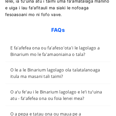
lelei, ia tuʻuina atu i taimi uma faʻamatalaga manino
e uiga i lau faʻafitauli ma siaki le nofoaga
fesoasoani mo ni fofo vave.
FAQs
E fa'afefea ona ou fa'afeso'ota'i le lagolago a
Binarium mo le fa'amaoniaina o tala?
O le a le Binarium lagolago ola talatalanoaga
itula ma masani tali taimi?
O aʻu feʻau i le Binarium lagolago e leʻi tuʻuina
atu - faʻafefea ona ou foia lenei mea?
O a pepa e tatau ona ou maua pe a