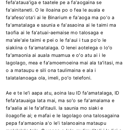
fefa'ataua'iga e taatele pe a fa'aogaina se
fa'ainitaneti. O le iloaina po o fea le auala e
fa'afeso'ota'i ai le Binarium e fa'aoga ma po'o a
fa'amatalaga e saunia e fa'asaoina ai le taimi ma
taofia ai le fa'atuai-aemaise mo talosaga e
ma'ale'ale taimi e pei o le fa'aui i tua po'o le
siakiina o fa'amatalaga. O lenei aotelega o loʻo
faʻamaonia ai auala muamua e oʻo atu ai i le
lagolago, mea e faʻamoemoeina mai ala taʻitasi, ma
o a mataupu e sili ona taulimaina e ala i
talatalanoaga ola, imeli, poʻo telefoni.
Ae e te leʻi aapa atu, aoina lau ID faʻamatalaga, ID
fefaʻatauaiga lata mai, ma soʻo se faʻamalama e
faʻaalia ai le faʻafitauli. Ia saunia mo siaki e
iloagofie ai; e mafai e le lagolago ona talosagaina
pepa fa'amaonia a'o le'i talanoaina mataupu