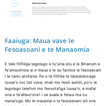
Faaiuga: Maua vave le
Fesoasoani e te Manaomia
E tele filifiliga lagolago e tuʻuina atu e le Binarium e
faʻamautinoa ai e maua e le au faioloa le fesoasoani
i le taimi atofaina. Pe e te filifilia le talatalanoaga
tuusaʻo mo tali vave, imeli mo fesili auiliili, poʻo le
lagolago telefoni mo fesootaʻiga tuusaʻo, e mafai
ona e faʻafesoʻotaʻi i se auala e fetaui ma ou
manaʻoga. Mo le mauaina o le fesoasoani sili ona