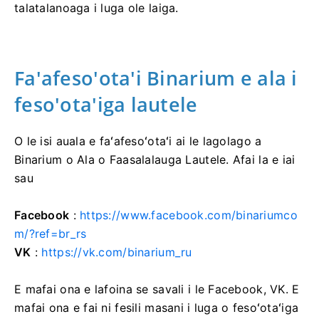
talatalanoaga i luga ole laiga.
Fa'afeso'ota'i Binarium e ala i
feso'ota'iga lautele
O le isi auala e faʻafesoʻotaʻi ai le lagolago a
Binarium o Ala o Faasalalauga Lautele. Afai la e iai
sau
Facebook
:
https://www.facebook.com/binariumco
m/?ref=br_rs
VK
:
https://vk.com/binarium_ru
E mafai ona e lafoina se savali i le Facebook, VK. E
mafai ona e fai ni fesili masani i luga o fesoʻotaʻiga