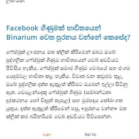
ලාභයක්.
Facebook ගිණුමක් භාවිතයෙන්
Binarium වෙත පුරනය වන්නේ කෙසේද?
ෆේස්බුක් ලාංඡනය මත ක්ලික් කිරීමෙන් ඔබට ඔබේ
පුද්ගලික ෆේස්බුක් ගිණුම භාවිතයෙන් වෙබ් අඩවියට
පිවිසිය හැකිය. ෆේස්බුක් සමාජ ගිණුම වෙබයේ සහ ජංගම
යෙදුම්වල භාවිතා කළ හැකිය. විවෘත වන කවුළුව තුළ,
ඔබේ පුද්ගලික දත්ත ඇතුළත් කිරීමට ඔබෙන් ඉල්ලා සිටිනු
ඇත. වෙළෙන්දෙකු ෆේස්බුක් ගිණුම (සම්බන්ධතා
දුරකථනය හෝ විද්‍යුත් තැපෑල) සහ මුරපදය තෝරා ගත
යුතුය. දත්ත ඇතුළත් කිරීමෙන් පසු, «පුරනය වන්න» මත
ක්ලික් කර බයිනරියම් වෙබ් අඩවියට පිවිසෙන්න.