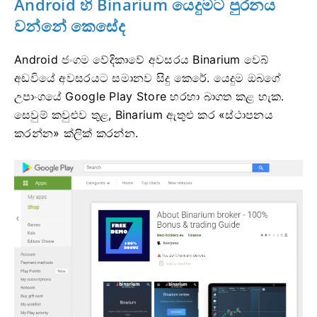
Android හි Binarium යෙදුමට පුරනය
වන්නේ කෙසේද
Android ජංගම වේදිකාවේ අවසරය Binarium වෙබ්
අඩවියේ අවසරයට සමානව සිදු කෙරේ. යෙදුම ඔබගේ
උපාංගයේ Google Play Store හරහා බාගත කළ හැක.
සෙවුම් කවුළුව තුළ, Binarium ඇතුළු කර «ස්ථාපනය
කරන්න» ක්ලික් කරන්න.