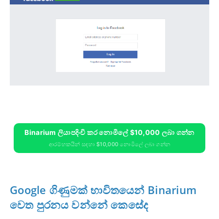
Binarium ලියාපදිංචි කර නොමිලේ $10,000 ලබා ගන්න
ආරම්භකයින් සඳහා $10,000 නොමිලේ ලබා ගන්න
Google ගිණුමක් භාවිතයෙන් Binarium
වෙත පුරනය වන්නේ කෙසේද