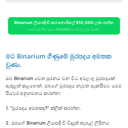
Binarium ලියාපදිංචි කර නොමිලේ $10,000 ලබා ගන්න
ආරම්භකයින් සඳහා $10,000 නොමිලේ ලබා ගන්න
මට Binarium ගිණුමේ මුරපදය අමතක
වුණා.
ඔබ Binarium වෙත පුරනය වන විට අවලංගු මුරපදයක්
ඇතුළත් කළහොත්. ඔබගේ මුරපදය නැවත සැකසීමට මෙම
පියවර අනුගමනය කරන්න:
1. "මුරපදය අමතකද?" ක්ලික් කරන්න.
2. ඔබගේ Binarium ලියාපදිංචි විද්‍යුත් තැපැල් ලිපිනය