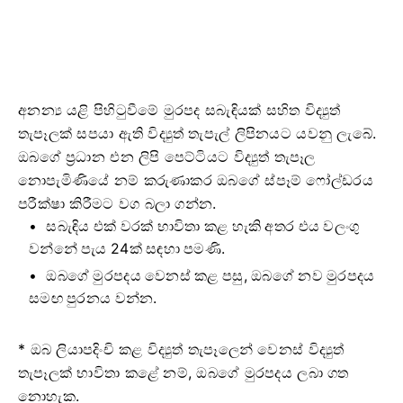
අනන්‍ය යළි පිහිටුවීමේ මුරපද සබැඳියක් සහිත විද්‍යුත්
තැපෑලක් සපයා ඇති විද්‍යුත් තැපැල් ලිපිනයට යවනු ලැබේ.
ඔබගේ ප්‍රධාන එන ලිපි පෙට්ටියට විද්‍යුත් තැපෑල
නොපැමිණියේ නම් කරුණාකර ඔබගේ ස්පෑම් ෆෝල්ඩරය
පරීක්ෂා කිරීමට වග බලා ගන්න.
සබැඳිය එක් වරක් භාවිතා කළ හැකි අතර එය වලංගු
වන්නේ පැය 24ක් සඳහා පමණි.
ඔබගේ මුරපදය වෙනස් කළ පසු, ඔබගේ නව මුරපදය
සමඟ පුරනය වන්න.
* ඔබ ලියාපදිංචි කළ විද්‍යුත් තැපෑලෙන් වෙනස් විද්‍යුත්
තැපෑලක් භාවිතා කළේ නම්, ඔබගේ මුරපදය ලබා ගත
නොහැක.