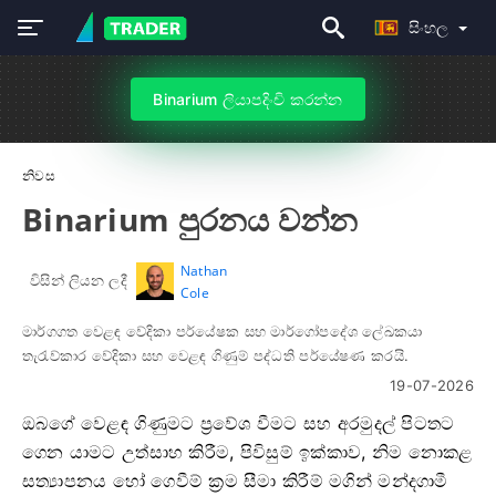
සිංහල
Binarium ලියාපදිංචි කරන්න
නිවස
Binarium පුරනය වන්න
Nathan
විසින් ලියන ලදී
Cole
මාර්ගගත වෙළඳ වේදිකා පර්යේෂක සහ මාර්ගෝපදේශ ලේඛකයා
තැරැව්කාර වේදිකා සහ වෙළඳ ගිණුම් පද්ධති පර්යේෂණ කරයි.
19-07-2026
ඔබගේ වෙළඳ ගිණුමට ප්‍රවේශ වීමට සහ අරමුදල් පිටතට
ගෙන යාමට උත්සාහ කිරීම, පිවිසුම් ඉක්කාව, නිම නොකළ
සත්‍යාපනය හෝ ගෙවීම් ක්‍රම සීමා කිරීම් මගින් මන්දගාමී