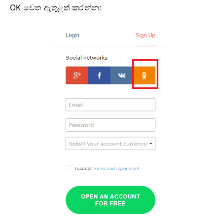
OK වෙත ඇතුළත් කරන්න: