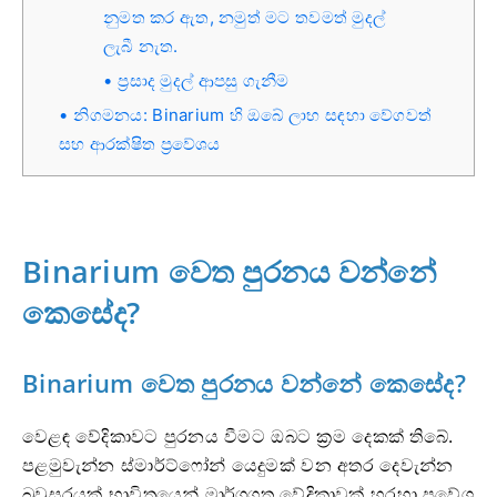
නුමත කර ඇත, නමුත් මට තවමත් මුදල්
ලැබී නැත.
ප්‍රසාද මුදල් ආපසු ගැනීම
නිගමනය: Binarium හි ඔබේ ලාභ සඳහා වේගවත්
සහ ආරක්ෂිත ප්‍රවේශය
Binarium වෙත පුරනය වන්නේ
කෙසේද?
Binarium වෙත පුරනය වන්නේ කෙසේද?
වෙළඳ වේදිකාවට පුරනය වීමට ඔබට ක්‍රම දෙකක් තිබේ.
පළමුවැන්න ස්මාර්ට්ෆෝන් යෙදුමක් වන අතර දෙවැන්න
බ්‍රවුසරයක් භාවිතයෙන් මාර්ගගත වේදිකාවක් හරහා ප්‍රවේශ