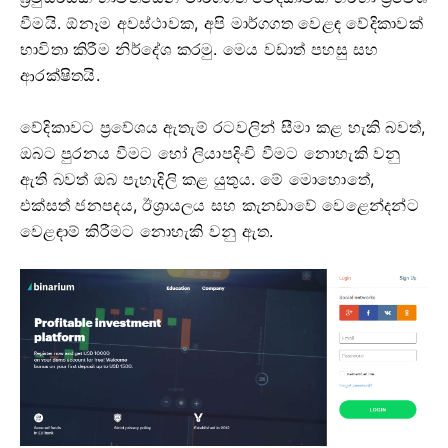
වීමයි. ඕනෑම අවස්ථාවක, අපි මාර්ගගත වෙළඳ වේදිකාවක්
භාවිතා කිරීම නිර්දේශ කරමු. මෙය වඩාත් පහසු සහ
ආරක්ෂිතයි.
වේදිකාවට ප්‍රවේශය ඇතැම් රටවලින් සීමා කළ හැකි බවත්,
ඔබට පුරනය වීමට හෝ ලියාපදිංචි වීමට නොහැකි වනු
ඇති බවත් ඔබ පැහැදිලි කළ යුතුය. මේ මොහොතේ,
එක්සත් ජනපදය, ඊශ්‍රායලය සහ කැනඩාවේ වෙළෙන්දන්ට
වෙළඳාම් කිරීමට නොහැකි වනු ඇත.