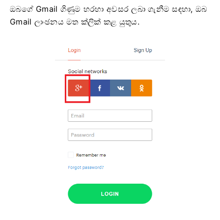
ඔබගේ Gmail ගිණුම හරහා අවසර ලබා ගැනීම සඳහා, ඔබ
Gmail ලාංඡනය මත ක්ලික් කළ යුතුය.