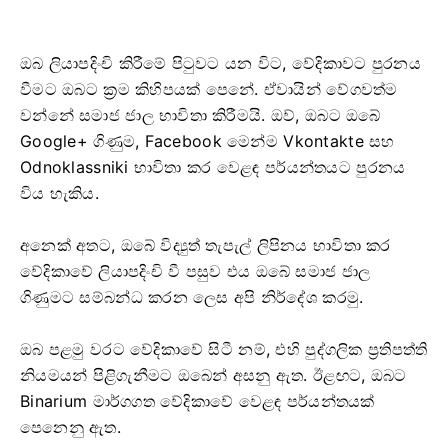
ඔබ ලියාපදිංචි කිරීමේ පිටුවට යන විට, වේදිකාවට පුරනය
වීමට ඔබට ක්‍රම කිහිපයක් පෙනේ. ඒවායින් වේගවත්ම
වන්නේ සමාජ ජාල භාවිතා කිරීමයි. ඔව්, ඔබට ඔබේ
Google+ ගිණුම, Facebook මෙන්ම Vkontakte සහ
Odnoklassniki භාවිතා කර වෙළඳ පර්යන්තයට පුරනය
විය හැකිය.
අනෙක් අතට, ඔබේ විද්‍යුත් තැපැල් ලිපිනය භාවිතා කර
වේදිකාවේ ලියාපදිංචි වී පසුව එය ඔබේ සමාජ ජාල
ගිණුමට සම්බන්ධ කරන ලෙස අපි නිර්දේශ කරමු.
ඔබ පළමු වරට වේදිකාවේ සිටී නම්, එහි පුද්ගලික ප්‍රතිපත්ති
නියමයන් පිළිගැනීමට ඔබෙන් අසනු ඇත. ඊළඟට, ඔබට
Binarium මාර්ගගත වේදිකාවේ වෙළඳ පර්යන්තයක්
පෙනෙනු ඇත.