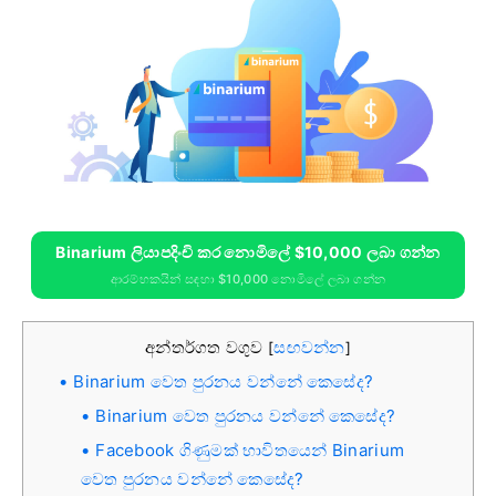
Binarium ලියාපදිංචි කර නොමිලේ $10,000 ලබා ගන්න
ආරම්භකයින් සඳහා $10,000 නොමිලේ ලබා ගන්න
අන්තර්ගත වගුව
සඟවන්න
[
]
Binarium වෙත පුරනය වන්නේ කෙසේද?
Binarium වෙත පුරනය වන්නේ කෙසේද?
Facebook ගිණුමක් භාවිතයෙන් Binarium
වෙත පුරනය වන්නේ කෙසේද?