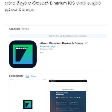
සමාජ ගිණුම භාවිතයෙන් Binarium iOS ජංගම යෙදුමට
පුරනය විය හැක.