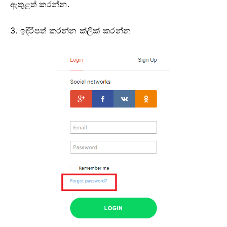
ඇතුළත් කරන්න.
3. ඉදිරිපත් කරන්න ක්ලික් කරන්න