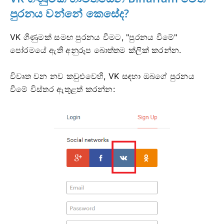
පුරනය වන්නේ කෙසේද?
VK ගිණුමක් සමඟ පුරනය වීමට, "පුරනය වීමේ"
පෝරමයේ ඇති අනුරූප බොත්තම ක්ලික් කරන්න.
විවෘත වන නව කවුළුවෙහි, VK සඳහා ඔබගේ පුරනය
වීමේ විස්තර ඇතුළත් කරන්න: