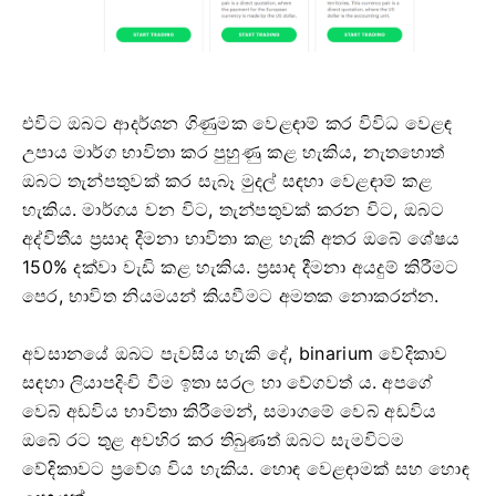
එවිට ඔබට ආදර්ශන ගිණුමක වෙළඳාම් කර විවිධ වෙළඳ
උපාය මාර්ග භාවිතා කර පුහුණු කළ හැකිය, නැතහොත්
ඔබට තැන්පතුවක් කර සැබෑ මුදල් සඳහා වෙළඳාම් කළ
හැකිය. මාර්ගය වන විට, තැන්පතුවක් කරන විට, ඔබට
අද්විතීය ප්‍රසාද දීමනා භාවිතා කළ හැකි අතර ඔබේ ශේෂය
150% දක්වා වැඩි කළ හැකිය. ප්‍රසාද දීමනා අයදුම් කිරීමට
පෙර, භාවිත නියමයන් කියවීමට අමතක නොකරන්න.
අවසානයේ ඔබට පැවසිය හැකි දේ, binarium වේදිකාව
සඳහා ලියාපදිංචි වීම ඉතා සරල හා වේගවත් ය. අපගේ
වෙබ් අඩවිය භාවිතා කිරීමෙන්, සමාගමේ වෙබ් අඩවිය
ඔබේ රට තුළ අවහිර කර තිබුණත් ඔබට සැමවිටම
වේදිකාවට ප්‍රවේශ විය හැකිය. හොඳ වෙළඳාමක් සහ හොඳ