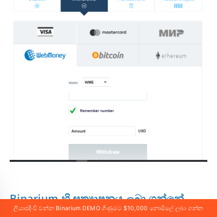
Binarium හි සත්‍යාපනය ලබා ගන්නේ
ලියාපදිංචි වන්න Binarium DEMO ගිණුමට $10,000 නොමිලේ ලබා ගන්න
කෙසේද?