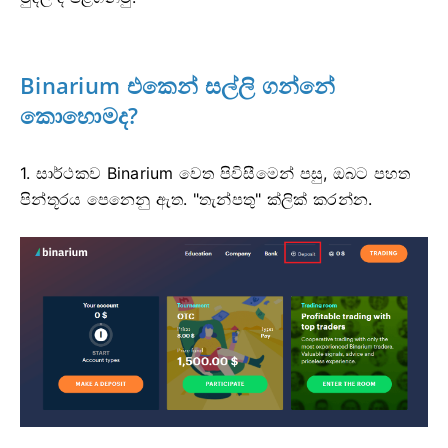
Binarium එකෙන් සල්ලි ගන්නේ
කොහොමද?
1. සාර්ථකව Binarium වෙත පිවිසීමෙන් පසු, ඔබට පහත
පින්තූරය පෙනෙනු ඇත. "තැන්පතු" ක්ලික් කරන්න.