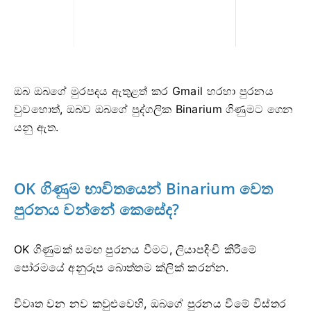
ඔබ ඔබගේ මුරපදය ඇතුළත් කර Gmail හරහා පුරනය
වුවහොත්, ඔබව ඔබගේ පුද්ගලික Binarium ගිණුමට ගෙන
යනු ඇත.
OK ගිණුම භාවිතයෙන් Binarium වෙත
පුරනය වන්නේ කෙසේද?
OK ගිණුමක් සමඟ පුරනය වීමට, ලියාපදිංචි කිරීමේ
පෝරමයේ අනුරූප බොත්තම ක්ලික් කරන්න.
විවෘත වන නව කවුළුවෙහි, ඔබගේ පුරනය වීමේ විස්තර