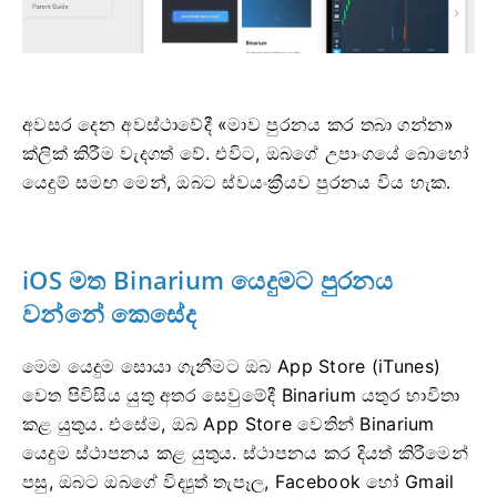
අවසර දෙන අවස්ථාවේදී «මාව පුරනය කර තබා ගන්න»
ක්ලික් කිරීම වැදගත් වේ. එවිට, ඔබගේ උපාංගයේ බොහෝ
යෙදුම් සමඟ මෙන්, ඔබට ස්වයංක්‍රීයව පුරනය විය හැක.
iOS මත Binarium යෙදුමට පුරනය
වන්නේ කෙසේද
මෙම යෙදුම සොයා ගැනීමට ඔබ App Store (iTunes)
වෙත පිවිසිය යුතු අතර සෙවුමේදී Binarium යතුර භාවිතා
කළ යුතුය. එසේම, ඔබ App Store වෙතින් Binarium
යෙදුම ස්ථාපනය කළ යුතුය. ස්ථාපනය කර දියත් කිරීමෙන්
පසු, ඔබට ඔබගේ විද්‍යුත් තැපෑල, Facebook හෝ Gmail