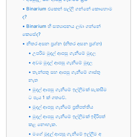
Binarium එකෙන් සල්ලි ගන්නේ කොහොම
ද?
Binarium හි සත්‍යාපනය ලබා ගන්නේ
කෙසේද?
නිතර අසන ප්‍රශ්න (නිතර අසන ප්‍රශ්න)
උපරිම මුදල් ආපසු ගැනීමේ මුදල
අවම මුදල් ආපසු ගැනීමේ මුදල
තැන්පතු සහ ආපසු ගැනීමේ ගාස්තු
නැත
මුදල් ආපසු ගැනීමේ ඉල්ලීමක් සැකසීම
ට පැය 1 ක් ගතවේ.
මුදල් ආපසු ගැනීමේ ප්‍රතිපත්තිය
මුදල් ආපසු ගැනීමේ ඉල්ලීමක් ඉදිරිපත්
කළ නොහැක.
මගේ මුදල් ආපසු ගැනීමේ ඉල්ලීම අ