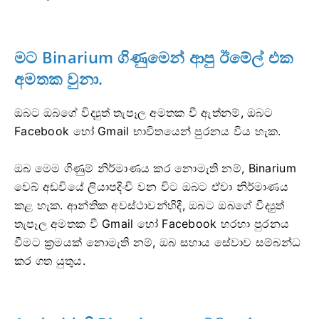
මට Binarium ගිණුමෙන් ආපු ඊමේල් එක
අමතක වුනා.
ඔබට ඔබගේ විද්‍යුත් තැපෑල අමතක වී ඇත්නම්, ඔබට
Facebook හෝ Gmail භාවිතයෙන් පුරනය විය හැක.
ඔබ මෙම ගිණුම් නිර්මාණය කර නොමැති නම්, Binarium
වෙබ් අඩවියේ ලියාපදිංචි වන විට ඔබට ඒවා නිර්මාණය
කළ හැක. ආන්තික අවස්ථාවන්හිදී, ඔබට ඔබගේ විද්‍යුත්
තැපෑල අමතක වී Gmail හෝ Facebook හරහා පුරනය
වීමට ක්‍රමයක් නොමැති නම්, ඔබ සහාය සේවාව සම්බන්ධ
කර ගත යුතුය.