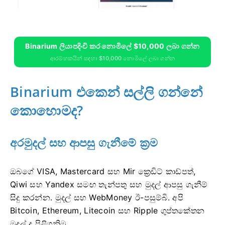
Binarium ලියාපදිංචි කර නොමිලේ $10,000 ලබා ගන්න
ආරම්භකයින් සඳහා $10,000 නොමිලේ ලබා ගන්න
Binarium එකෙන් සල්ලි ගන්නේ
කොහොමද?
අරමුදල් සහ ආපසු ගැනීමේ ක්‍රම
ඔබගේ VISA, Mastercard සහ Mir ක්‍රෙඩිට් කාඩ්පත්,
Qiwi සහ Yandex සමඟ තැන්පතු සහ මුදල් ආපසු ගැනීම්
සිදු කරන්න. මුදල් සහ WebMoney ඊ-පසුම්බි. අපි
Bitcoin, Ethereum, Litecoin සහ Ripple ගුප්තකේතන
මුදල් ද පිළිගනිමු.