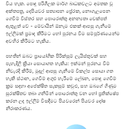
විය හැක. පොදු පරිශීලක මාර්ග බාධකවලට අමතක වූ
අක්තපත්‍ර, දෙපියවර සත්‍යාපන ප්‍රේරක, නොගැලපෙන
ගෙවීම් විස්තර සහ පොරොත්තු අනන්‍යතා චෙක්පත්
ඇතුළත් වේ - මේවායින් ඕනෑම එකක් ආපසු ගැනීමේ
ඉල්ලීමක් ප්‍රමාද කිරීමට හෝ පුරනය වීම සම්පූර්ණයෙන්ම
අවහිර කිරීමට හැකිය.
පහතින් ඔබට ප්‍රායෝගික පිරික්සුම් ලැයිස්තුවක් සහ
පැහැදිලි ක්‍රියා සොයාගත හැකිය: ඉක්මන් පුරනය වීම්
නිවැරදි කිරීම්, මුදල් ආපසු ගැනීමේ විකල්ප සොයා ගත
හැකි ස්ථාන, ගෙවීම් අගුළු හැරීමේ ලේඛන, පොදු ගෙවීම්
ක්‍රම සඳහා අපේක්ෂිත සැකසුම් කවුළු, සහ ඔබගේ ගිණුම
සුරක්ෂිතව තබා ගනිමින් පොරොත්තු වන හෝ ප්‍රතික්ෂේප
කරන ලද ඉල්ලීම් විසඳීමට පියවරෙන් පියවර දෝෂ
නිරාකරණය.