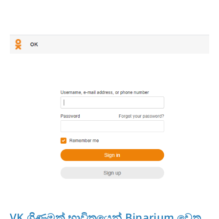
VK ගිණුමක් භාවිතයෙන් Binarium වෙත