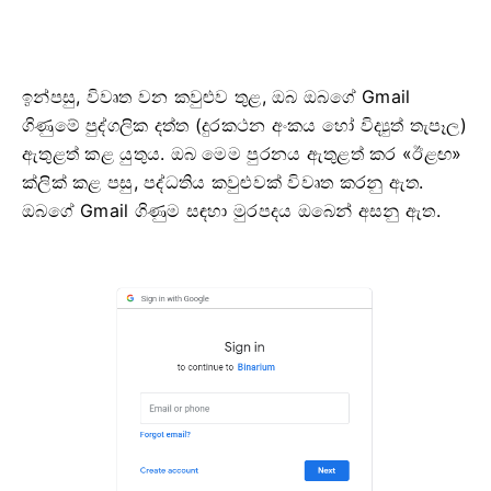
ඉන්පසු, විවෘත වන කවුළුව තුළ, ඔබ ඔබගේ Gmail
ගිණුමේ පුද්ගලික දත්ත (දුරකථන අංකය හෝ විද්‍යුත් තැපෑල)
ඇතුළත් කළ යුතුය. ඔබ මෙම පුරනය ඇතුළත් කර «ඊළඟ»
ක්ලික් කළ පසු, පද්ධතිය කවුළුවක් විවෘත කරනු ඇත.
ඔබගේ Gmail ගිණුම සඳහා මුරපදය ඔබෙන් අසනු ඇත.