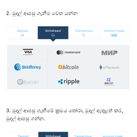
2. මුදල් ආපසු ගැනීම වෙත යන්න
3. මුදල් ආපසු ගැනීමේ ක්‍රමය තෝරා, මුදල් ඇතුළත් කර,
මුදල් ආපසු ගන්න.