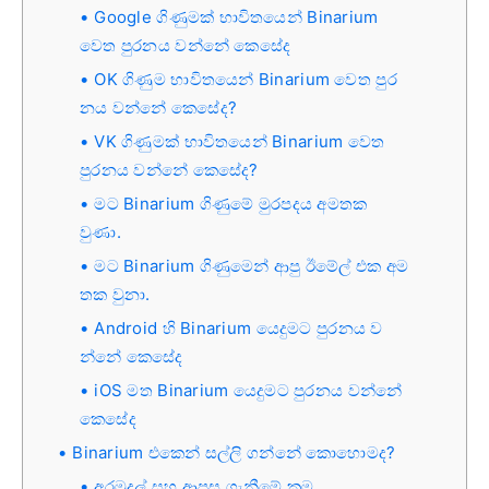
Google ගිණුමක් භාවිතයෙන් Binarium
වෙත පුරනය වන්නේ කෙසේද
OK ගිණුම භාවිතයෙන් Binarium වෙත පුර
නය වන්නේ කෙසේද?
VK ගිණුමක් භාවිතයෙන් Binarium වෙත
පුරනය වන්නේ කෙසේද?
මට Binarium ගිණුමේ මුරපදය අමතක
වුණා.
මට Binarium ගිණුමෙන් ආපු ඊමේල් එක අම
තක වුනා.
Android හි Binarium යෙදුමට පුරනය ව
න්නේ කෙසේද
iOS මත Binarium යෙදුමට පුරනය වන්නේ
කෙසේද
Binarium එකෙන් සල්ලි ගන්නේ කොහොමද?
අරමුදල් සහ ආපසු ගැනීමේ ක්‍රම