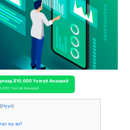
үүлээд $10,000 Үнэгүй Аваарай
0,000 Үнэгүй Аваарай
а
Нуух
[
]
тал юу вэ?