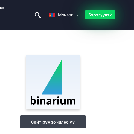
мж
Монгол
Монгол
Бүртгүүлэх
Сайт руу зочилно уу