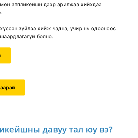
а мөн аппликейшн дээр арилжаа хийхдээ
.
 хүссэн зүйлээ хийж чадна, учир нь одооноос
 шаардлагагүй болно.
й
ваарай
ликейшны давуу тал юу вэ?