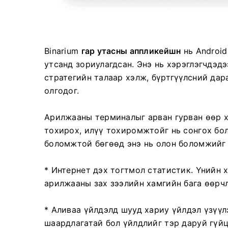
Binarium
гар утасны аппликейшн
нь Android
утсанд зориулагдсан. Энэ нь хэрэглэгчдэд
стратегийн талаар хэлж, бүртгүүлсний да
олгодог.
Арилжааны терминалыг арван гурван өөр х
тохирох, илүү тохиромжтойг нь сонгох бо
боломжтой бөгөөд энэ нь олон боломжийг 
* Интернет дэх тогтмол статистик. Үнийн х
арилжааны зах зээлийн хамгийн бага өөрч
* Аливаа үйлдэлд шууд хариу үйлдэл үзүүл
шаардлагатай бол үйлдлийг тэр даруй гүйц