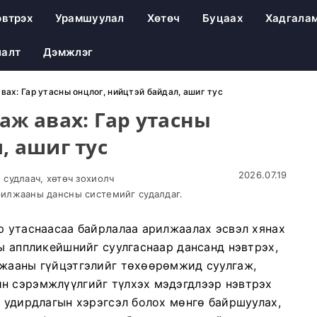
эвтрэх
Урамшуулал
Хөтөч
Буцаах
Хадгала
лалт
Дэмжлэг
вах: Гар утасны онцлог, нийцтэй байдал, ашиг тус
аж авах: Гар утасны
, ашиг тус
2026.07.19
судлаач, хөтөч зохиолч
илжааны дансны системийг судалдаг.
р утаснаасаа байрлалаа арилжаалах эсвэл хянах
ны аппликейшнийг суулгаснаар дансанд нэвтрэх,
лжааны гүйцэтгэлийг төхөөрөмжид суулгаж,
н сэрэмжлүүлгийг түлхэх мэдэгдлээр нэвтрэх
ы удирдлагын хэрэгсэл болох мөнгө байршуулах,