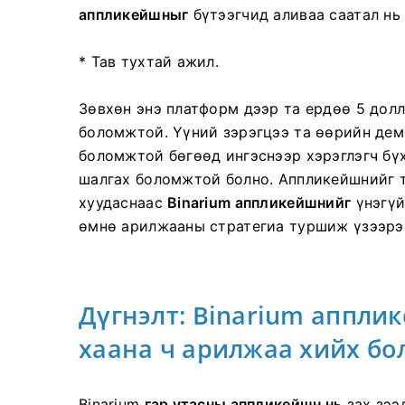
аппликейшныг
бүтээгчид аливаа саатал нь
* Тав тухтай ажил.
Зөвхөн энэ платформ дээр та ердөө 5 дол
боломжтой. Үүний зэрэгцээ та өөрийн дем
боломжтой бөгөөд ингэснээр хэрэглэгч бү
шалгах боломжтой болно. Аппликейшнийг 
хуудаснаас
Binarium аппликейшнийг
үнэгүй
өмнө арилжааны стратегиа туршиж үзээрэ
Дүгнэлт: Binarium аппли
хаана ч арилжаа хийх б
Binarium
гар утасны аппликейшн нь
зах зээ