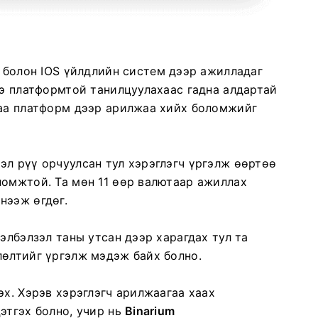
 болон IOS үйлдлийн систем дээр ажилладаг
ээ платформтой танилцуулахаас гадна алдартай
раа платформ дээр арилжаа хийх боломжийг
эл рүү орчуулсан тул хэрэглэгч үргэлж өөртөө
ломжтой. Та мөн 11 өөр валютаар ажиллах
нээж өгдөг.
элбэлзэл таны утсан дээр харагдах тул та
лөлтийг үргэлж мэдэж байх болно.
эх. Хэрэв хэрэглэгч арилжаагаа хаах
этгэх болно, учир нь
Binarium