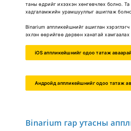
таны өдрийг ихээхэн хөнгөвчлөх болно. Т
хадгаламжийн урамшууллыг ашиглаж болно
Binarium аппликейшнийг ашиглан хэрэглэгч
эхлэн өөрийгөө дөрвөн ханатай хамгаалах
iOS аппликейшнийг одоо татаж аваара
Андройд аппликейшнийг одоо татаж а
Binarium гар утасны апп