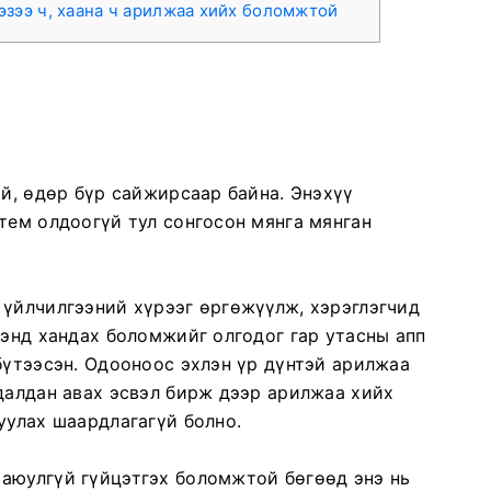
эзээ ч, хаана ч арилжаа хийх боломжтой
үй, өдөр бүр сайжирсаар байна. Энэхүү
тем олдоогүй тул сонгосон мянга мянган
 үйлчилгээний хүрээг өргөжүүлж, хэрэглэгчид
ээнд хандах боломжийг олгодог гар утасны апп
бүтээсэн. Одооноос эхлэн үр дүнтэй арилжаа
далдан авах эсвэл бирж дээр арилжаа хийх
уулах шаардлагагүй болно.
аюулгүй гүйцэтгэх боломжтой бөгөөд энэ нь