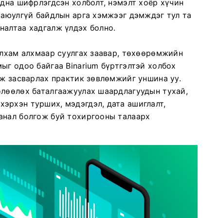
адна шифрлэгдсэн холболт, нэмэлт хоёр хүчин
 аюулгүй байдлын арга хэмжээг дэмждэг тул та
налтаа хадгалж үлдэх болно.
алхам алхмаар суулгах заавар, төхөөрөмжийн
ыг одоо байгаа Binarium бүртгэлтэй холбох
лж засварлах практик зөвлөмжийг уншина уу.
өлөөлөх баталгаажуулах шаардлагуудын тухай,
эрхэн турших, мэдэгдэл, дата ашиглалт,
анал болгож буй тохиргооны талаарх