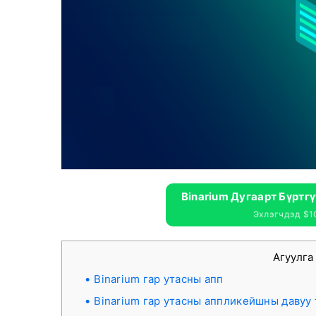
Binarium Дугаарт Бүртг
Эхлэгчдэд $1
Агуулг
Binarium гар утасны апп
Binarium гар утасны аппликейшны давуу 