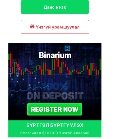
Данс нээх
Үнэгүй урамшуулал
БҮРТГЭЛ БҮРТГҮҮЛЭХ
Эхлэгчдэд $10,000 Үнэгүй Аваарай