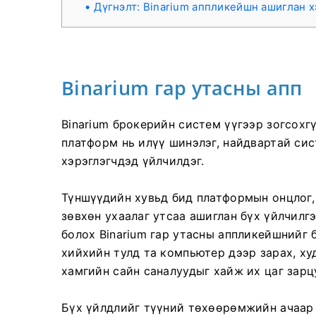
Дүгнэлт: Binarium аппликейшн ашиглан х
Binarium гар утасны апп
Binarium брокерийн систем үүгээр зогсохг
платформ нь илүү шинэлэг, найдвартай сис
хэрэглэгчдэд үйлчилдэг.
Түншүүдийн хувьд бид платформын онцлог,
зөвхөн ухаалаг утсаа ашиглан бүх үйлчилг
болох Binarium гар утасны аппликейшнийг 
хийхийн тулд та компьютер дээр зарах, ху
хамгийн сайн саналуудыг хайж их цаг зарц
Бүх үйлдлийг түүний төхөөрөмжийн ачаар 