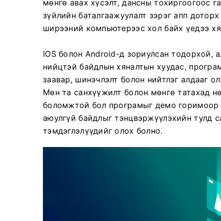
мөнгө авах хүсэлт, дансны тохиргоогоос г
зүйлийн баталгаажуулалт зэрэг апп доторх
ширээний компьютерээс хол байх үедээ хя
IOS болон Android-д зориулсан тодорхой, 
нийцтэй байдлын хяналтын хуудас, програм
заавар, шинэчлэлт болон нийтлэг алдааг о
Мөн та санхүүжилт болон мөнгө татахад н
боломжтой бол програмыг демо горимоор х
аюулгүй байдлыг тэнцвэржүүлэхийн тулд с
тэмдэглэлүүдийг олох болно.