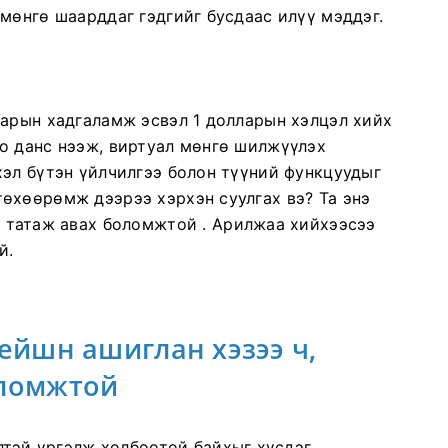
 мөнгө шаарддаг гэдгийг бусдаас илүү мэддэг.
ларын хадгаламж эсвэл 1 долларын хэлцэл хийх
о данс нээж, виртуал мөнгө шилжүүлэх
хэл бүтэн үйлчилгээ болон түүний функцуудыг
төхөөрөмж дээрээ хэрхэн суулгах вэ? Та
энэ
 татаж авах боломжтой . Арилжаа хийхээсээ
й.
кейшн ашиглан хэзээ ч,
оломжтой
лтэй үргэлж холбоотой байхыг хүсдэг