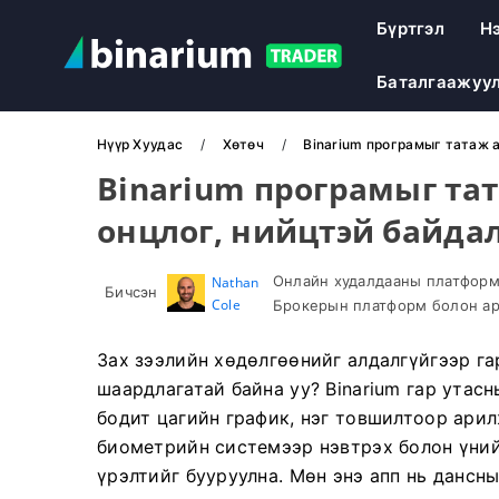
Бүртгэл
Н
Баталгаажуу
Нүүр Хуудас
Хөтөч
Binarium програмыг татаж а
Binarium програмыг тат
онцлог, нийцтэй байдал
Онлайн худалдааны платформ 
Nathan
Бичсэн
Cole
Брокерын платформ болон ар
Зах зээлийн хөдөлгөөнийг алдалгүйгээр га
шаардлагатай байна уу? Binarium гар утас
бодит цагийн график, нэг товшилтоор ари
биометрийн системээр нэвтрэх болон үний
үрэлтийг бууруулна. Мөн энэ апп нь дансн