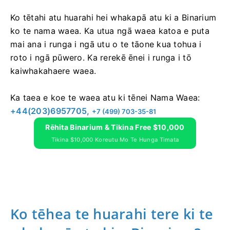
Ko tētahi atu huarahi hei whakapā atu ki a Binarium
ko te nama waea. Ka utua ngā waea katoa e puta
mai ana i runga i ngā utu o te tāone kua tohua i
roto i ngā pūwero. Ka rerekē ēnei i runga i tō
kaiwhakahaere waea.
Ka taea e koe te waea atu ki tēnei Nama Waea:
+44(203)6957705,
+7 (499) 703-35-81
Rēhita Binarium & Tikina Free $10,000
Tikina $10,000 Koreutu Mo Te Hunga Timata
Ko tēhea te huarahi tere ki te