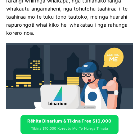
rarangi whiringa whakapā, nga tumanakohanga
whakautu angamaheni, nga tohutohu taahiraa-i-te-
taahiraa mo te tuku tono tautoko, me nga huarahi
rapurongoā whai kiko hei whakatau i nga rahunga
korero noa.
Rēhita Binarium & Tikina Free $10,000
Tikina $10,000 Koreutu Mo Te Hunga Timata