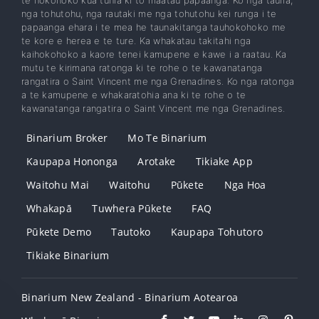
nga tohutohu, nga rautaki me nga tohutohu kei runga i te
papaanga ehara i te mea he taunakitanga tauhokohoko me
te kore e herea e te ture. Ka whakatau takitahi nga
kaihokohoko a kaore tenei kamupene e kawe i a raatau. Ka
mutu te kirimana ratonga ki te rohe o te kawanatanga
rangatira o Saint Vincent me nga Grenadines. Ko nga ratonga
a te kamupene e whakaratohia ana ki te rohe o te
kawanatanga rangatira o Saint Vincent me nga Grenadines.
Binarium Broker
Mo Te Binarium
Kaupapa Hononga
Arotake
Tikiake App
Waitohu Mai
Waitohu
Pūkete
Nga Hoa
Whakapā
Tuwhera Pūkete
FAQ
Pūkete Demo
Tautoko
Kaupapa Tohutoro
Tikiake Binarium
Binarium New Zealand - Binarium Aotearoa