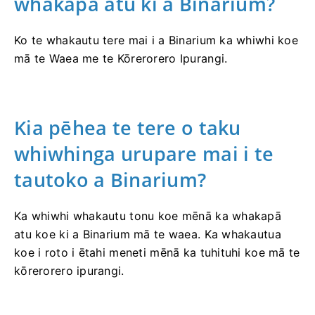
whakapā atu ki a Binarium?
Ko te whakautu tere mai i a Binarium ka whiwhi koe
mā te Waea me te Kōrerorero Ipurangi.
Kia pēhea te tere o taku
whiwhinga urupare mai i te
tautoko a Binarium?
Ka whiwhi whakautu tonu koe mēnā ka whakapā
atu koe ki a Binarium mā te waea. Ka whakautua
koe i roto i ētahi meneti mēnā ka tuhituhi koe mā te
kōrerorero ipurangi.