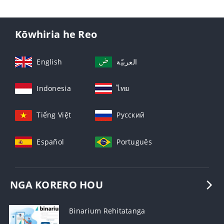
Kōwhiria he Reo
English
العربيّة
Indonesia
ไทย
Tiếng Việt
Русский
Español
Português
NGA KORERO HOU
Binarium Rehitatanga