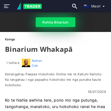
Maori
Rehita Binarium
Kainga
Binarium Whakapā
Nathan
I tuhia e
Cole
Kairangahau Paepae Hokohoko Online me te Kaituhi Kaitohu
Ka rangahau i nga papaaho hokohoko me nga punaha kaute
hokohoko.
18/07/2026
Ko te hiahia awhina tere, pono mo nga putunga,
tangohanga, manatoko, uru hokohoko ranei he mea