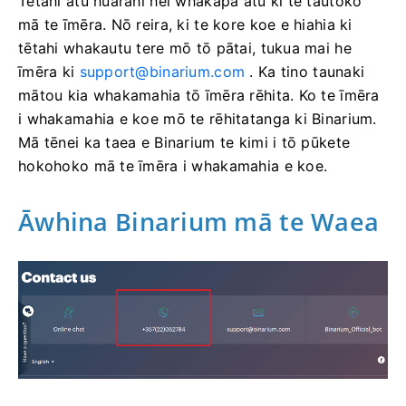
Tētahi atu huarahi hei whakapā atu ki te tautoko
mā te īmēra. Nō reira, ki te kore koe e hiahia ki
tētahi whakautu tere mō tō pātai, tukua mai he
īmēra ki
support@binarium.com
. Ka tino taunaki
mātou kia whakamahia tō īmēra rēhita. Ko te īmēra
i whakamahia e koe mō te rēhitatanga ki Binarium.
Mā tēnei ka taea e Binarium te kimi i tō pūkete
hokohoko mā te īmēra i whakamahia e koe.
Āwhina Binarium mā te Waea