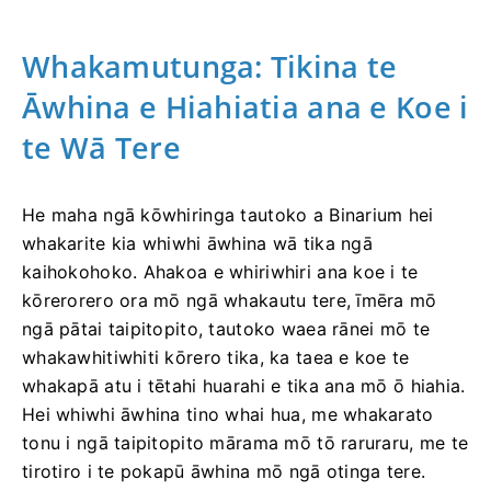
Whakamutunga: Tikina te
Āwhina e Hiahiatia ana e Koe i
te Wā Tere
He maha ngā kōwhiringa tautoko a Binarium hei
whakarite kia whiwhi āwhina wā tika ngā
kaihokohoko. Ahakoa e whiriwhiri ana koe i te
kōrerorero ora mō ngā whakautu tere, īmēra mō
ngā pātai taipitopito, tautoko waea rānei mō te
whakawhitiwhiti kōrero tika, ka taea e koe te
whakapā atu i tētahi huarahi e tika ana mō ō hiahia.
Hei whiwhi āwhina tino whai hua, me whakarato
tonu i ngā taipitopito mārama mō tō raruraru, me te
tirotiro i te pokapū āwhina mō ngā otinga tere.