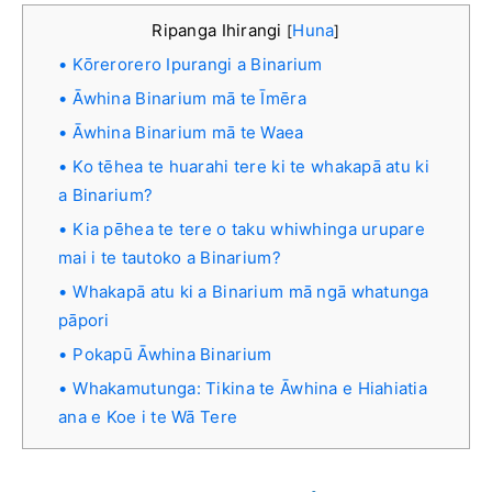
Ripanga Ihirangi
Huna
[
]
Kōrerorero Ipurangi a Binarium
Āwhina Binarium mā te Īmēra
Āwhina Binarium mā te Waea
Ko tēhea te huarahi tere ki te whakapā atu ki
a Binarium?
Kia pēhea te tere o taku whiwhinga urupare
mai i te tautoko a Binarium?
Whakapā atu ki a Binarium mā ngā whatunga
pāpori
Pokapū Āwhina Binarium
Whakamutunga: Tikina te Āwhina e Hiahiatia
ana e Koe i te Wā Tere