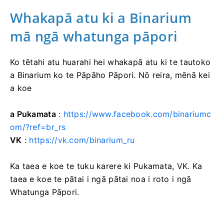
Whakapā atu ki a Binarium
mā ngā whatunga pāpori
Ko tētahi atu huarahi hei whakapā atu ki te tautoko
a Binarium ko te Pāpāho Pāpori. Nō reira, mēnā kei
a koe
a Pukamata
:
https://www.facebook.com/binariumc
om/?ref=br_rs
VK
:
https://vk.com/binarium_ru
Ka taea e koe te tuku karere ki Pukamata, VK. Ka
taea e koe te pātai i ngā pātai noa i roto i ngā
Whatunga Pāpori.