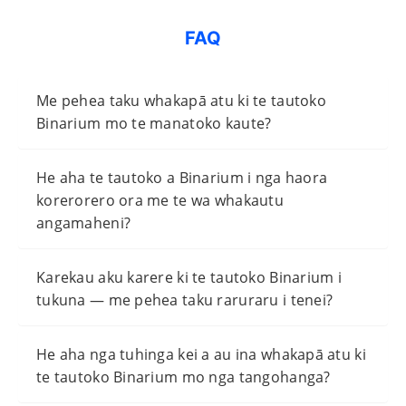
FAQ
Me pehea taku whakapā atu ki te tautoko
Binarium mo te manatoko kaute?
He aha te tautoko a Binarium i nga haora
korerorero ora me te wa whakautu
angamaheni?
Karekau aku karere ki te tautoko Binarium i
tukuna — me pehea taku raruraru i tenei?
He aha nga tuhinga kei a au ina whakapā atu ki
te tautoko Binarium mo nga tangohanga?