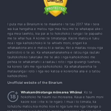
I puta mai a Binarium ki te maakete i te tau 2017. Mai i tera
wa kua hangahia e matou nga mea hou me te whakapai ake i
nga mea tawhito, kia pai ai to hokohoko i runga i te papaaho
me te whai hua. A koinei te timatanga. Kaore matou e tuku
noa i nga kaihokohoko ki te whiwhi moni, engari ka
whakaakona ano e matou ki a raatau. Kei a maatau roopu nga
kaitirotiro o te ao. Ka whakawhanakehia e ratou nga rautaki
tauhokohoko taketake me te ako i nga kaihokohoko me
pehea te whakamahi i a raatau i roto i nga ipurangi tuwhera,
ka korero tahi me nga kaihokohoko. Ka whakahaerehia te
matauranga i roto i nga reo katoa e korerohia ana e o tatou
kaihokohoko.
Unofficial website of the Binarium
Whakamōhiotanga mōrearea Whānui
: Ko te
hokohoko he haumi nui morearea. Kaua e haumi moni
kaore koe i rite ki te ngaro. I mua i to tiimata, ka
tohutohu matou kia mohio koe ki nga ture me nga tikanga o
te hokohoko kua tuhia ki to maatau papaanga. Ko nga tauira,