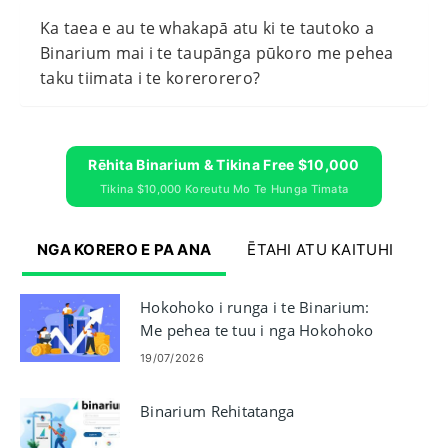
Ka taea e au te whakapā atu ki te tautoko a
Binarium mai i te taupānga pūkoro me pehea
taku tiimata i te korerorero?
Rēhita Binarium & Tikina Free $10,000
Tikina $10,000 Koreutu Mo Te Hunga Timata
NGA KORERO E PA ANA
ĒTAHI ATU KAITUHI
Hokohoko i runga i te Binarium:
Me pehea te tuu i nga Hokohoko
me te Whakahaere Morearea
19/07/2026
Binarium Rehitatanga