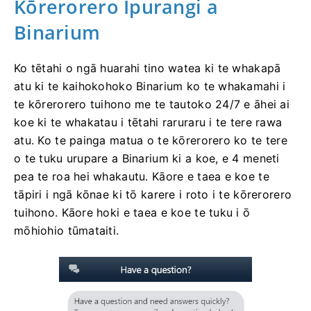
Kōrerorero Ipurangi a
Binarium
Ko tētahi o ngā huarahi tino watea ki te whakapā
atu ki te kaihokohoko Binarium ko te whakamahi i
te kōrerorero tuihono me te tautoko 24/7 e āhei ai
koe ki te whakatau i tētahi raruraru i te tere rawa
atu. Ko te painga matua o te kōrerorero ko te tere
o te tuku urupare a Binarium ki a koe, e 4 meneti
pea te roa hei whakautu. Kāore e taea e koe te
tāpiri i ngā kōnae ki tō karere i roto i te kōrerorero
tuihono. Kāore hoki e taea e koe te tuku i ō
mōhiohio tūmataiti.