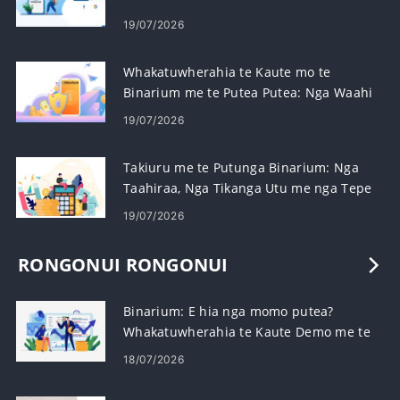
19/07/2026
Whakatuwherahia te Kaute mo te
Binarium me te Putea Putea: Nga Waahi
me nga Whakaritenga
19/07/2026
Takiuru me te Putunga Binarium: Nga
Taahiraa, Nga Tikanga Utu me nga Tepe
19/07/2026
RONGONUI RONGONUI
Binarium: E hia nga momo putea?
Whakatuwherahia te Kaute Demo me te
$10,000
18/07/2026