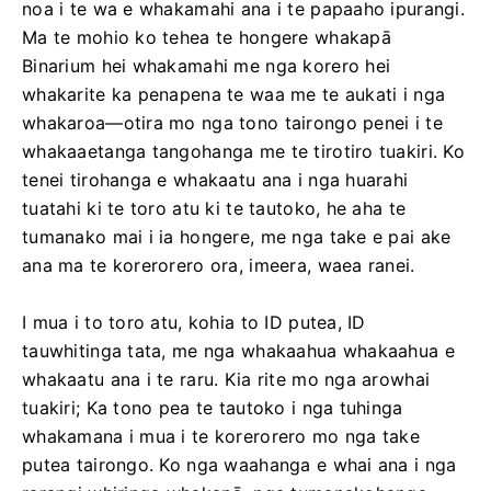
noa i te wa e whakamahi ana i te papaaho ipurangi.
Ma te mohio ko tehea te hongere whakapā
Binarium hei whakamahi me nga korero hei
whakarite ka penapena te waa me te aukati i nga
whakaroa—otira mo nga tono tairongo penei i te
whakaaetanga tangohanga me te tirotiro tuakiri. Ko
tenei tirohanga e whakaatu ana i nga huarahi
tuatahi ki te toro atu ki te tautoko, he aha te
tumanako mai i ia hongere, me nga take e pai ake
ana ma te korerorero ora, imeera, waea ranei.
I mua i to toro atu, kohia to ID putea, ID
tauwhitinga tata, me nga whakaahua whakaahua e
whakaatu ana i te raru. Kia rite mo nga arowhai
tuakiri; Ka tono pea te tautoko i nga tuhinga
whakamana i mua i te korerorero mo nga take
putea tairongo. Ko nga waahanga e whai ana i nga