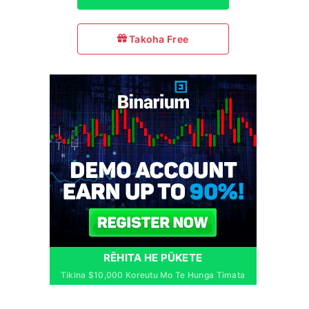
Takoha Free
RĒHITA HE PŪKETE
Tikina $10,000 Koreutu Mo Te Hunga Timata