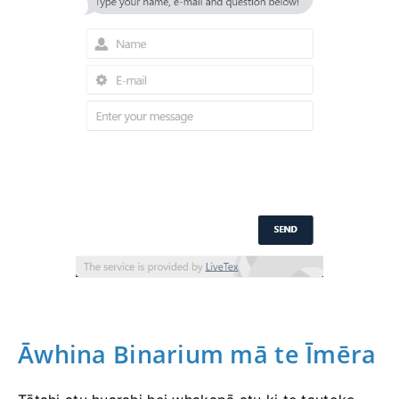
Āwhina Binarium mā te Īmēra