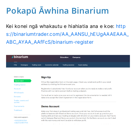
Pokapū Āwhina Binarium
Kei konei ngā whakautu e hiahiatia ana e koe:
http
s://binariumtrader.com/AA_AANSU_hEUgAAAEAAA_
ABC_AYAA_AAfFcS/binarium-register