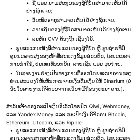
ຊື່ ແລະ ນາມສະກຸນຂອງຜູ້ຖືບັດສາມາດເຫັນໄດ້
ຢ່າງຊັດເຈນ;
ວັນໝົດອາຍຸສາມາດເຫັນໄດ້ຢ່າງຊັດເຈນ.
ລາຍເຊັນຂອງຜູ້ຖືບັດສາມາດເຫັນໄດ້ຢ່າງຊັດເຈນ.
ລະຫັດ CVV ຕ້ອງຖືກເຊື່ອງໄວ້.
ຮູບສະແກນໜັງສືຜ່ານແດນຂອງຜູ້ຖືບັດ ຫຼື ຮູບຖ່າຍທີ່ມີ
ຄຸນນະພາບສູງຂອງໜ້າທີ່ສະແດງຂໍ້ມູນສ່ວນຕົວ, ໄລຍະເວລາ
ການນຳໃຊ້, ປະເທດທີ່ອອກບັດ, ລາຍເຊັນ ແລະ ຮູບຖ່າຍ.
ໃບລາຍງານຢ່າງເປັນທາງການທີ່ອອກໂດຍທະນາຄານຂອງ
ທ່ານສະແດງໃຫ້ເຫັນການຈ່າຍເງິນຕື່ມເງິນໃຫ້ Binarium (ບໍ່
ຮັບໃບລາຍງານດິຈິຕອນຈາກແອັບຯມືຖືຂອງທະນາຄານ).
ສຳລັບເຈົ້າຂອງກະເປົາເງິນອີເລັກໂທຣນິກ Qiwi, Webmoney,
ແລະ Yandex.Money ແລະ ກະເປົາເງິນດິຈິຕອນ Bitcoin,
Ethereum, Litecoin, ແລະ Ripple:
ຮູບສະແກນໜັງສືຜ່ານແດນຂອງຜູ້ຖືບັດ ຫຼື ຮູບຖ່າຍທີ່ມີ
ຄຸນນະພາບສູງຂອງໜ້າທີ່ສະແດງຂໍ້ມູນສ່ວນຕົວ, ໄລຍະເວລາ