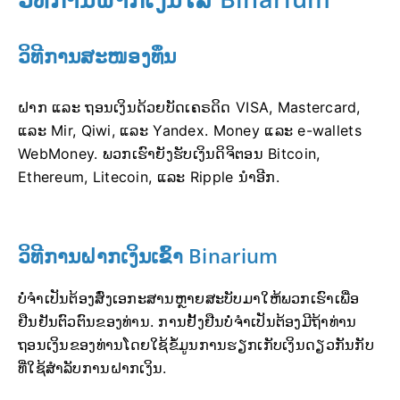
ວິທີການສະໜອງທຶນ
ຝາກ ແລະ ຖອນເງິນດ້ວຍບັດເຄຣດິດ VISA, Mastercard,
ແລະ Mir, Qiwi, ແລະ Yandex. Money ແລະ e-wallets
WebMoney. ພວກເຮົາຍັງຮັບເງິນດິຈິຕອນ Bitcoin,
Ethereum, Litecoin, ແລະ Ripple ນຳອີກ.
ວິທີການຝາກເງິນເຂົ້າ Binarium
ບໍ່ຈຳເປັນຕ້ອງສົ່ງເອກະສານຫຼາຍສະບັບມາໃຫ້ພວກເຮົາເພື່ອ
ຢືນຢັນຕົວຕົນຂອງທ່ານ. ການຢັ້ງຢືນບໍ່ຈຳເປັນຕ້ອງມີຖ້າທ່ານ
ຖອນເງິນຂອງທ່ານໂດຍໃຊ້ຂໍ້ມູນການຮຽກເກັບເງິນດຽວກັນກັບ
ທີ່ໃຊ້ສຳລັບການຝາກເງິນ.