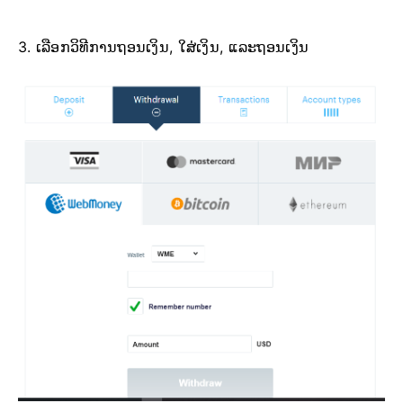
3. ເລືອກວິທີການຖອນເງິນ, ໃສ່ເງິນ, ແລະຖອນເງິນ