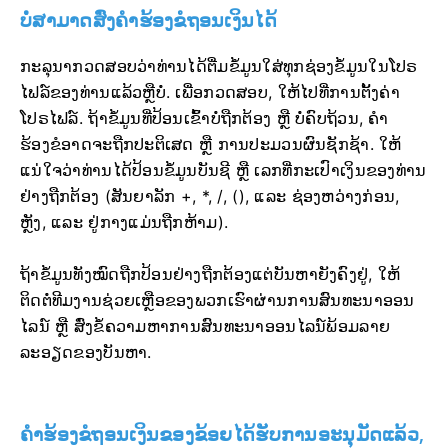
ບໍ່ສາມາດສົ່ງຄຳຮ້ອງຂໍຖອນເງິນໄດ້
ກະລຸນາກວດສອບວ່າທ່ານໄດ້ຕື່ມຂໍ້ມູນໃສ່ທຸກຊ່ອງຂໍ້ມູນໃນໂປຣ
ໄຟລ໌ຂອງທ່ານແລ້ວຫຼືບໍ່. ເພື່ອກວດສອບ, ໃຫ້ໄປທີ່ການຕັ້ງຄ່າ
ໂປຣໄຟລ໌. ຖ້າຂໍ້ມູນທີ່ປ້ອນເຂົ້າບໍ່ຖືກຕ້ອງ ຫຼື ບໍ່ຄົບຖ້ວນ, ຄຳ
ຮ້ອງຂໍອາດຈະຖືກປະຕິເສດ ຫຼື ການປະມວນຜົນຊັກຊ້າ. ໃຫ້
ແນ່ໃຈວ່າທ່ານໄດ້ປ້ອນຂໍ້ມູນບັນຊີ ຫຼື ເລກທີ່ກະເປົາເງິນຂອງທ່ານ
ຢ່າງຖືກຕ້ອງ (ສັນຍາລັກ +, *, /, (), ແລະ ຊ່ອງຫວ່າງກ່ອນ,
ຫຼັງ, ແລະ ຢູ່ກາງແມ່ນຖືກຫ້າມ).
ຖ້າຂໍ້ມູນທັງໝົດຖືກປ້ອນຢ່າງຖືກຕ້ອງແຕ່ບັນຫາຍັງຄົງຢູ່, ໃຫ້
ຕິດຕໍ່ທີມງານຊ່ວຍເຫຼືອຂອງພວກເຮົາຜ່ານການສົນທະນາອອນ
ໄລນ໌ ຫຼື ສົ່ງຂໍ້ຄວາມຫາການສົນທະນາອອນໄລນ໌ພ້ອມລາຍ
ລະອຽດຂອງບັນຫາ.
ຄຳຮ້ອງຂໍຖອນເງິນຂອງຂ້ອຍໄດ້ຮັບການອະນຸມັດແລ້ວ,