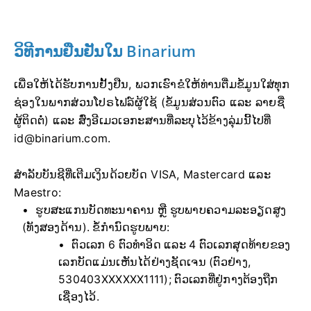
ວິທີການຢືນຢັນໃນ Binarium
ເພື່ອໃຫ້ໄດ້ຮັບການຢັ້ງຢືນ, ພວກເຮົາຂໍໃຫ້ທ່ານຕື່ມຂໍ້ມູນໃສ່ທຸກ
ຊ່ອງໃນພາກສ່ວນໂປຣໄຟລ໌ຜູ້ໃຊ້ (ຂໍ້ມູນສ່ວນຕົວ ແລະ ລາຍຊື່
ຜູ້ຕິດຕໍ່) ແລະ ສົ່ງອີເມວເອກະສານທີ່ລະບຸໄວ້ຂ້າງລຸ່ມນີ້ໄປທີ່
id@binarium.com
.
ສຳລັບບັນຊີທີ່ເຕີມເງິນດ້ວຍບັດ VISA, Mastercard ແລະ
Maestro:
ຮູບສະແກນບັດທະນາຄານ ຫຼື ຮູບພາບຄວາມລະອຽດສູງ
(ທັງສອງດ້ານ). ຂໍ້ກຳນົດຮູບພາບ:
ຕົວເລກ 6 ຕົວທຳອິດ ແລະ 4 ຕົວເລກສຸດທ້າຍຂອງ
ເລກບັດແມ່ນເຫັນໄດ້ຢ່າງຊັດເຈນ (ຕົວຢ່າງ,
530403XXXXXX1111); ຕົວເລກທີ່ຢູ່ກາງຕ້ອງຖືກ
ເຊື່ອງໄວ້.