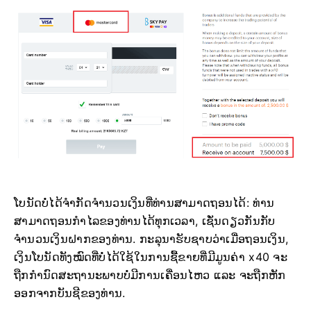
ໂບນັດບໍ່ໄດ້ຈຳກັດຈຳນວນເງິນທີ່ທ່ານສາມາດຖອນໄດ້: ທ່ານ
ສາມາດຖອນກຳໄລຂອງທ່ານໄດ້ທຸກເວລາ, ເຊັ່ນດຽວກັນກັບ
ຈຳນວນເງິນຝາກຂອງທ່ານ. ກະລຸນາຮັບຊາບວ່າເມື່ອຖອນເງິນ,
ເງິນໂບນັດທັງໝົດທີ່ບໍ່ໄດ້ໃຊ້ໃນການຊື້ຂາຍທີ່ມີມູນຄ່າ x40 ຈະ
ຖືກກຳນົດສະຖານະພາບບໍ່ມີການເຄື່ອນໄຫວ ແລະ ຈະຖືກຫັກ
ອອກຈາກບັນຊີຂອງທ່ານ.