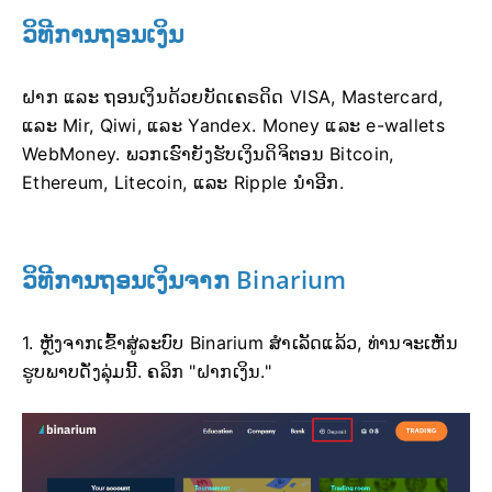
ວິທີການຖອນເງິນ
ຝາກ ແລະ ຖອນເງິນດ້ວຍບັດເຄຣດິດ VISA, Mastercard,
ແລະ Mir, Qiwi, ແລະ Yandex. Money ແລະ e-wallets
WebMoney. ພວກເຮົາຍັງຮັບເງິນດິຈິຕອນ Bitcoin,
Ethereum, Litecoin, ແລະ Ripple ນຳອີກ.
ວິທີການຖອນເງິນຈາກ Binarium
1. ຫຼັງຈາກເຂົ້າສູ່ລະບົບ Binarium ສຳເລັດແລ້ວ, ທ່ານຈະເຫັນ
ຮູບພາບດັ່ງລຸ່ມນີ້. ຄລິກ "ຝາກເງິນ."