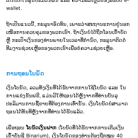
ເຕັກນິກໃນສູນປະມວນຜົນ ແລະ ຄວາມລົ້ມເຫຼວຂອງລະບົບ e-
wallet.
ຖ້າເປັນແນວນີ້, ກະລຸນາອົດທົນ, ເພາະວ່າສະຖານະການຢູ່ນອກ
ເໜືອການຄວບຄຸມຂອງພວກເຮົາ. ຖ້າເງິນບໍ່ໄດ້ຖືກໂອນເຂົ້າບັດ
ຫຼື ກະເປົາເງິນຂອງທ່ານພາຍໃນເວລາທີ່ກຳນົດ, ກະລຸນາຕິດຕໍ່
ທີມງານຊ່ວຍເຫຼືອຂອງພວກເຮົາເພື່ອຂໍຄວາມຊ່ວຍເຫຼືອ.
ການຖອນໂບນັດ
ເງິນໂບນັດ, ລວມທັງເງິນທີ່ໄດ້ຮັບຈາກການໃຊ້ໂບນັດ ແລະ ໃນ
ການແຂ່ງຂັນຟຣີ, ແມ່ນມີໃຫ້ຖອນໄດ້ຫຼັງຈາກທີ່ທ່ານບັນລຸ
ປະລິມານການຊື້ຂາຍທີ່ຕ້ອງການເທົ່ານັ້ນ. ເງິນໂບນັດບໍ່ສາມາດ
ຖອນໄດ້ທັນທີຫຼັງຈາກທີ່ທ່ານໄດ້ຮັບແລ້ວ.
ເພື່ອຖອນ
ໂບນັດເງິນຝາກ
(ໂບນັດທີ່ໄດ້ຮັບຈາກການເຕີມເງິນ
ເຂົ້າບັນຊີ Binarium), ເງິນໂບນັດຂອງທ່ານຕ້ອງຖືກໝຸນ 40