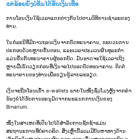
ແຕ່ຂ້ອຍຍັງບໍ່ທັນໄດ້ຮັບເງິນເທື່ອ
ການໂອນເງິນໃຊ້ເວລາແຕກຕ່າງກັນໄປຕາມວິທີການຊໍາລະຂອງ
ທ່ານ.
ໃນກໍລະນີທີ່ມີການຖອນເງິນຈາກບັດທະນາຄານ, ຂະບວນການ
ປະກອບດ້ວຍຫຼາຍຂັ້ນຕອນ, ແລະເວລາປະມວນຜົນທຸລະກໍາ
ແມ່ນຂຶ້ນກັບທະນາຄານຜູ້ອອກບັດ. ມັນອາດຈະໃຊ້ເວລາເຖິງ
ຫຼາຍມື້ເຮັດວຽກກ່ອນທີ່ເງິນຈະໄປຮອດບັດທະນາຄານ. ຕິດຕໍ່
ທະນາຄານຂອງທ່ານເພື່ອຮຽນຮູ້ລາຍລະອຽດ.
ເງິນຈະຖືກໂອນເຂົ້າ e-wallets ພາຍໃນໜຶ່ງຊົ່ວໂມງຫຼັງຈາກຄໍາ
ຮ້ອງຂໍໄດ້ຮັບການອະນຸມັດຈາກພະແນກການເງິນຂອງ
Binarium.
ໜຶ່ງໃນສາເຫດທີ່ເປັນໄປໄດ້ສໍາລັບການຊັກຊ້າແມ່ນ
ສະຖານະການທີ່ບໍ່ຄາດຄິດ. ສິ່ງເຫຼົ່ານີ້ລວມມີບັນຫາທາງດ້ານ