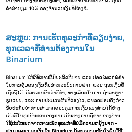
ຂອງທ່ານຢ່າງໜ້ອຍສອງເທົ່າ, ພວກເຮົາອາດຈະບໍ່ຮັບຜິດຊອບ
ຄ່າທຳນຽມ 10% ຂອງຈຳນວນເງິນທີ່ຮ້ອງຂໍ.
ສະຫຼຸບ: ການເຮັດທຸລະກຳທີ່ລຽບງ່າຍ,
ທຸກເວລາທີ່ທ່ານຕ້ອງການໃນ
Binarium
Binarium ໃຫ້ວິທີການທີ່ມີປະສິດທິພາບ ແລະ ປອດໄພແກ່ພໍ່ຄ້າ
ໃນການຄຸ້ມຄອງເງິນທຶນຜ່ານລະບົບການຝາກ ແລະ ຖອນເງິນທີ່
ເຊື່ອຖືໄດ້. ດ້ວຍເກນຂັ້ນຕ່ຳທີ່ຕໍ່າ, ທາງເລືອກໃນການຊໍາລະຫຼາຍ
ຮູບແບບ, ແລະ ການປະມວນຜົນທີ່ວ່ອງໄວ, ແພລດຟອມດັ່ງກ່າວ
ຮັບປະກັນວ່າທ່ານສາມາດຄວບຄຸມການເງິນຂອງທ່ານໄດ້ຢ່າງ
ເຕັມທີ່ໃນທຸກຂັ້ນຕອນຂອງການເດີນທາງການຊື້ຂາຍຂອງທ່ານ.
ໃຊ້ປະໂຫຍດຈາກການເຮັດທຸລະກໍາທີ່ບໍ່ມີຄວາມຫຍຸ້ງຍາກ -
ຝາກ ແລະ ຖອນເງິນໃນ Binarium ດ້ວຍຄວາມໝັ້ນໃຈໃນມື້ນີ້.