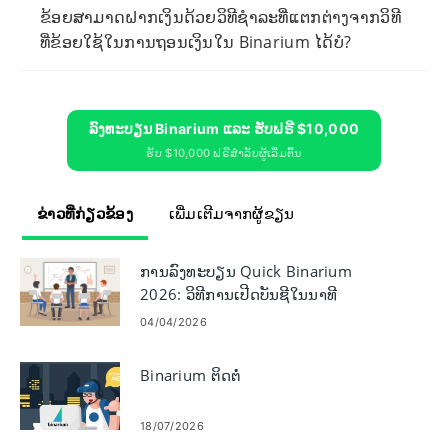
ຂ້ອຍສາມາດຝາກເງິນດ້ວຍວິທີຊໍາລະທີ່ແຕກຕ່າງຈາກວິທີ
ທີ່ຂ້ອຍໃຊ້ໃນການຖອນເງິນໃນ Binarium ໄດ້ບໍ?
ລົງທະບຽນ Binarium ແລະ ຮັບຟຣີ $10,000
ຮັບ $10,000 ຟຣີສຳລັບຜູ້ເລີ່ມຕົ້ນ
ຂ່າວທີ່ກ່ຽວຂ້ອງ
ເພີ່ມເຕີມຈາກຜູ້ຂຽນ
ການລົງທະບຽນ Quick Binarium
2026: ວິທີການເປີດບັນຊີໃນນາທີ
04/04/2026
Binarium ຕິດຕໍ່
18/07/2026