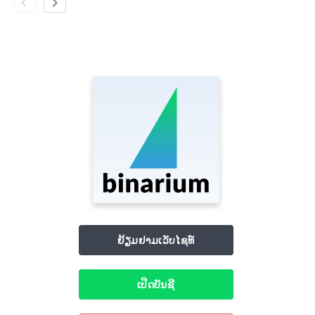
ຢ້ຽມຢາມເວັບໄຊທ໌
ເປີດບັນຊີ