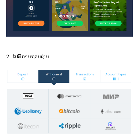
2. ໄປທີ່ການຖອນເງິນ