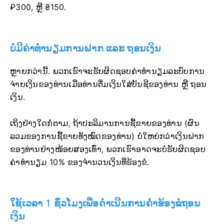
₽300, ຫຼື ₴150.
ບໍ່ມີຄ່າທຳນຽມການຝາກ ແລະ ຖອນເງິນ
ຫຼາຍກວ່ານີ້. ພວກເຮົາຈະຮັບຜິດຊອບຄ່າທຳນຽມລະບົບການ
ຈ່າຍເງິນຂອງທ່ານເມື່ອທ່ານຕື່ມເງິນໃສ່ບັນຊີຂອງທ່ານ ຫຼື ຖອນ
ເງິນ.
ເຖິງຢ່າງໃດກໍ່ຕາມ, ຖ້າປະລິມານການຊື້ຂາຍຂອງທ່ານ (ຜົນ
ລວມຂອງການຊື້ຂາຍທັງໝົດຂອງທ່ານ) ບໍ່ໃຫຍ່ກວ່າເງິນຝາກ
ຂອງທ່ານຢ່າງໜ້ອຍສອງເທົ່າ, ພວກເຮົາອາດຈະບໍ່ຮັບຜິດຊອບ
ຄ່າທຳນຽມ 10% ຂອງຈຳນວນເງິນທີ່ຮ້ອງຂໍ.
ໃຊ້ເວລາ 1 ຊົ່ວໂມງເພື່ອດຳເນີນການຄຳຮ້ອງຂໍຖອນ
ເງິນ