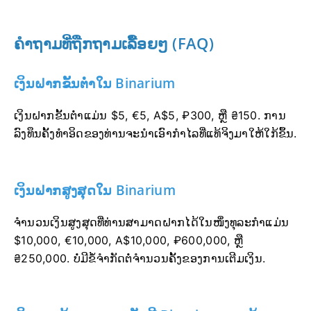
ຄຳຖາມທີ່ຖືກຖາມເລື້ອຍໆ (FAQ)
ເງິນຝາກຂັ້ນຕ່ຳໃນ Binarium
ເງິນຝາກຂັ້ນຕ່ຳແມ່ນ $5, €5, A$5, ₽300, ຫຼື ₴150. ການ
ລົງທຶນຄັ້ງທຳອິດຂອງທ່ານຈະນຳເອົາກຳໄລທີ່ແທ້ຈິງມາໃຫ້ໃກ້ຂຶ້ນ.
ເງິນຝາກສູງສຸດໃນ Binarium
ຈຳນວນເງິນສູງສຸດທີ່ທ່ານສາມາດຝາກໄດ້ໃນໜຶ່ງທຸລະກຳແມ່ນ
$10,000, €10,000, A$10,000, ₽600,000, ຫຼື
₴250,000. ບໍ່ມີຂໍ້ຈຳກັດຕໍ່ຈຳນວນຄັ້ງຂອງການເຕີມເງິນ.