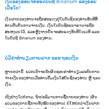
ເງິນຂອງຂ້ອຍຈະຮອດບັນຊີ Binarium ຂອງຂ້ອຍ
ເມື່ອໃດ?
ເງິນຝາກຂອງທ່ານຈະຖືກສະແດງຢູ່ໃນບັນຊີຂອງທ່ານທັນທີທີ່
ທ່ານຢືນຢັນການຈ່າຍເງິນ. ເງິນໃນບັນຊີທະນາຄານຈະຖືກ
ສະຫງວນໄວ້, ແລະຫຼັງຈາກນັ້ນຈະສະແດງທັນທີໃນເວທີ ແລະ
ໃນບັນຊີ Binarium ຂອງທ່ານ.
ບໍ່ມີຄ່າທຳນຽມການຝາກ ແລະ ຖອນເງິນ
ຫຼາຍກວ່ານີ້. ພວກເຮົາຈະຮັບຜິດຊອບຄ່າທຳນຽມລະບົບການ
ຈ່າຍເງິນຂອງທ່ານເມື່ອທ່ານຕື່ມເງິນໃສ່ບັນຊີຂອງທ່ານ ຫຼື ຖອນ
ເງິນ.
ເຖິງຢ່າງໃດກໍ່ຕາມ, ຖ້າປະລິມານການຊື້ຂາຍຂອງທ່ານ (ຜົນ
ລວມຂອງການຊື້ຂາຍທັງໝົດຂອງທ່ານ) ບໍ່ໃຫຍ່ກວ່າເງິນຝາກ