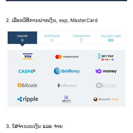
2. ເລືອກວິທີການຝາກເງິນ, exp, MasterCard
3. ໃສ່ຈຳນວນເງິນ ແລະ ຈ່າຍ