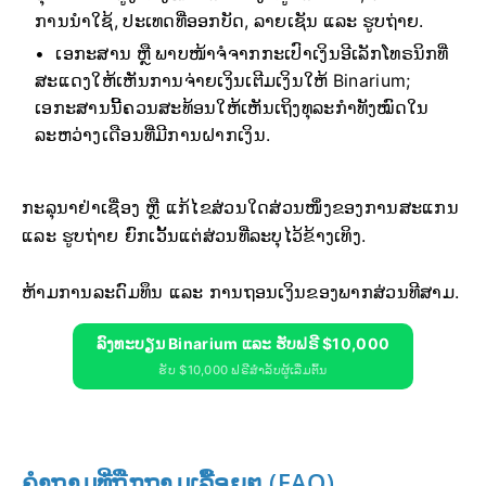
ການນຳໃຊ້, ປະເທດທີ່ອອກບັດ, ລາຍເຊັນ ແລະ ຮູບຖ່າຍ.
ເອກະສານ ຫຼື ພາບໜ້າຈໍຈາກກະເປົາເງິນອີເລັກໂທຣນິກທີ່
ສະແດງໃຫ້ເຫັນການຈ່າຍເງິນເຕີມເງິນໃຫ້ Binarium;
ເອກະສານນີ້ຄວນສະທ້ອນໃຫ້ເຫັນເຖິງທຸລະກຳທັງໝົດໃນ
ລະຫວ່າງເດືອນທີ່ມີການຝາກເງິນ.
ກະລຸນາຢ່າເຊື່ອງ ຫຼື ແກ້ໄຂສ່ວນໃດສ່ວນໜຶ່ງຂອງການສະແກນ
ແລະ ຮູບຖ່າຍ ຍົກເວັ້ນແຕ່ສ່ວນທີ່ລະບຸໄວ້ຂ້າງເທິງ.
ຫ້າມການລະດົມທຶນ ແລະ ການຖອນເງິນຂອງພາກສ່ວນທີສາມ.
ລົງທະບຽນ Binarium ແລະ ຮັບຟຣີ $10,000
ຮັບ $10,000 ຟຣີສຳລັບຜູ້ເລີ່ມຕົ້ນ
ຄຳຖາມທີ່ຖືກຖາມເລື້ອຍໆ (FAQ)