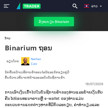
ລາວ
ລົງທະບຽນ Binarium
ບ້ານ
Binarium ຖອນ
Nathan
ຂຽນໂດຍ
Cole
ນັກຄົ້ນຄວ້າເວທີການຄ້າອອນໄລນ໌ແລະນັກຂຽນຄູ່ມື
ຄົ້ນຄ້ວາເວທີນາຍຫນ້າແລະລະບົບບັນຊີການຄ້າ.
19/07/2026
ການເອົາເງິນເຂົ້າໄປໃນບັນຊີການຄ້າຂອງທ່ານແລະຍ້າຍເງິນກັບ
ຄືນໄປບ່ອນທະນາຄານຫຼື e-wallet ຂອງທ່ານແມ່ນ
ຂະບວນການແຍກຕ່າງຫາກທີ່ມີກົດລະບຽບ, ຄ່າທໍານຽມແລະ