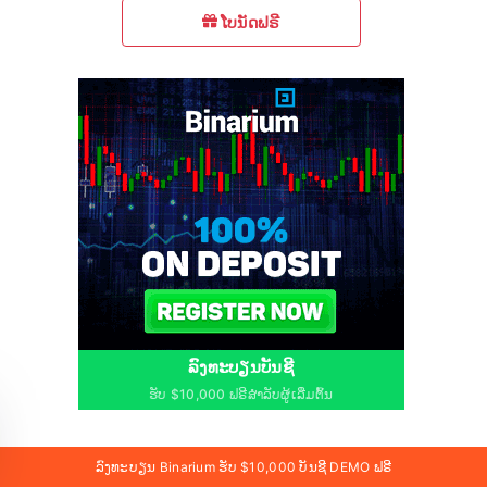
ໂບນັດຟຣີ
ລົງທະບຽນບັນຊີ
ຮັບ $10,000 ຟຣີສຳລັບຜູ້ເລີ່ມຕົ້ນ
ລົງທະບຽນ Binarium ຮັບ $10,000 ບັນຊີ DEMO ຟຣີ