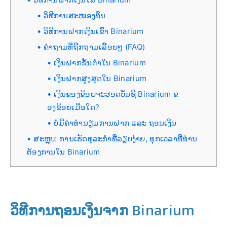
ວິທີການສະໜອງທຶນ
ວິທີການຝາກເງິນເຂົ້າ Binarium
ຄຳຖາມທີ່ຖືກຖາມເລື້ອຍໆ (FAQ)
ເງິນຝາກຂັ້ນຕ່ຳໃນ Binarium
ເງິນຝາກສູງສຸດໃນ Binarium
ເງິນຂອງຂ້ອຍຈະຮອດບັນຊີ Binarium ຂ
ອງຂ້ອຍເມື່ອໃດ?
ບໍ່ມີຄ່າທຳນຽມການຝາກ ແລະ ຖອນເງິນ
ສະຫຼຸບ: ການເຮັດທຸລະກຳທີ່ລຽບງ່າຍ, ທຸກເວລາທີ່ທ່ານ
ຕ້ອງການໃນ Binarium
ວິທີການຖອນເງິນຈາກ Binarium