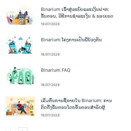
Binarium ເຂົ້າສູ່ລະບົບແລະເງິນຝາກ:
ຂັ້ນຕອນ, ວິທີການຊໍາລະເງິນ & ຂອບເຂດ
ຈໍາກັດ
19/07/2026
Binarium ໂຄງການເປັນພີ່ນ້ອງກັນ
18/07/2026
Binarium FAQ
18/07/2026
ເລີ່ມຕົ້ນການຊື້ຂາຍໃນ Binarium: ການ
ຕິດຕັ້ງຂັ້ນຕອນໂດຍຂັ້ນຕອນສໍາລັບຜູ້
ເລີ່ມຕົ້ນ
19/07/2026