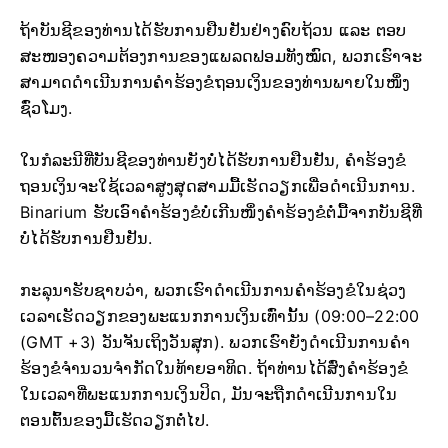
ຖ້າບັນຊີຂອງທ່ານໄດ້ຮັບການຢືນຢັນຢ່າງຄົບຖ້ວນ ແລະ ຕອບ
ສະໜອງຄວາມຕ້ອງການຂອງແພລດຟອມທັງໝົດ, ພວກເຮົາຈະ
ສາມາດດຳເນີນການຄຳຮ້ອງຂໍຖອນເງິນຂອງທ່ານພາຍໃນໜຶ່ງ
ຊົ່ວໂມງ.
ໃນກໍລະນີທີ່ບັນຊີຂອງທ່ານຍັງບໍ່ໄດ້ຮັບການຢືນຢັນ, ຄຳຮ້ອງຂໍ
ຖອນເງິນຈະໃຊ້ເວລາສູງສຸດສາມມື້ເຮັດວຽກເພື່ອດຳເນີນການ.
Binarium ຮັບເອົາຄຳຮ້ອງຂໍບໍ່ເກີນໜຶ່ງຄຳຮ້ອງຂໍຕໍ່ມື້ຈາກບັນຊີທີ່
ບໍ່ໄດ້ຮັບການຢືນຢັນ.
ກະລຸນາຮັບຊາບວ່າ, ພວກເຮົາດຳເນີນການຄຳຮ້ອງຂໍໃນຊ່ວງ
ເວລາເຮັດວຽກຂອງພະແນກການເງິນເທົ່ານັ້ນ (09:00–22:00
(GMT +3) ວັນຈັນເຖິງວັນສຸກ). ພວກເຮົາຍັງດຳເນີນການຄຳ
ຮ້ອງຂໍຈຳນວນຈຳກັດໃນທ້າຍອາທິດ. ຖ້າທ່ານໄດ້ສົ່ງຄຳຮ້ອງຂໍ
ໃນເວລາທີ່ພະແນກການເງິນປິດ, ມັນຈະຖືກດຳເນີນການໃນ
ຕອນຕົ້ນຂອງມື້ເຮັດວຽກຕໍ່ໄປ.