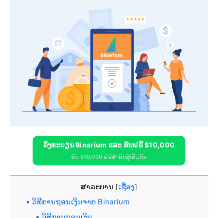
ລົງທະບຽນ Binarium ແລະ ຮັບຟຣີ $10,000
ຮັບ $10,000 ຟຣີສຳລັບຜູ້ເລີ່ມຕົ້ນ
ສາລະບານ
ເຊື່ອງ
[
]
ວິທີການຖອນເງິນຈາກ Binarium
ວິທີການຖອນເງິນ