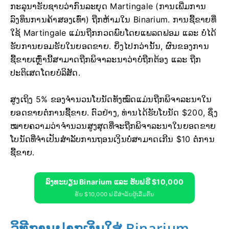
ກະລຸນາຮັບຊາບວ່າກົນລະຍຸດ Martingale (ການເພີ່ມການ
ລົງທຶນການຄ້າສອງເທົ່າ) ຖືກຫ້າມໃນ Binarium. ການຊື້ຂາຍທີ່
ໃຊ້ Martingale ແມ່ນຖືກກວດພົບໂດຍແພລດຟອມ ແລະ ບໍ່ໄດ້
ຮັບການຍອມຮັບໃນຍອດຂາຍ. ຍິ່ງໄປກວ່ານັ້ນ, ຜົນຂອງການ
ຊື້ຂາຍເຫຼົ່ານີ້ສາມາດຖືກພິຈາລະນາວ່າບໍ່ຖືກຕ້ອງ ແລະ ຖືກ
ປະຕິເສດໂດຍບໍລິສັດ.
ສູງເຖິງ 5% ຂອງຈຳນວນໂບນັດທັງໝົດແມ່ນຖືກພິຈາລະນາໃນ
ຍອດຂາຍຕໍ່ການຊື້ຂາຍ. ຕົວຢ່າງ, ທ່ານໄດ້ຮັບໂບນັດ $200, ຊຶ່ງ
ໝາຍຄວາມວ່າຈຳນວນສູງສຸດທີ່ຈະຖືກພິຈາລະນາໃນຍອດຂາຍ
ໂບນັດທີ່ຈຳເປັນສຳລັບການຖອນເງິນບໍ່ສາມາດເກີນ $10 ຕໍ່ການ
ຊື້ຂາຍ.
ລົງທະບຽນ Binarium ແລະ ຮັບຟຣີ $10,000
ຮັບ $10,000 ຟຣີສຳລັບຜູ້ເລີ່ມຕົ້ນ
ວິທີການຝາກເງິນໃສ່ Binarium