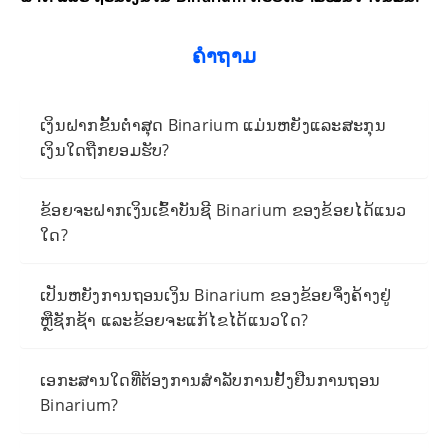
ຄໍາຖາມ
ເງິນຝາກຂັ້ນຕ່ໍາສຸດ Binarium ແມ່ນຫຍັງແລະສະກຸນ
ເງິນໃດຖືກຍອມຮັບ?
ຂ້ອຍຈະຝາກເງິນເຂົ້າບັນຊີ Binarium ຂອງຂ້ອຍໄດ້ແນວ
ໃດ?
ເປັນຫຍັງການຖອນເງິນ Binarium ຂອງຂ້ອຍຈຶ່ງຄ້າງຢູ່
ຫຼືຊັກຊ້າ ແລະຂ້ອຍຈະແກ້ໄຂໄດ້ແນວໃດ?
ເອກະສານໃດທີ່ຕ້ອງການສໍາລັບການຢັ້ງຢືນການຖອນ
Binarium?