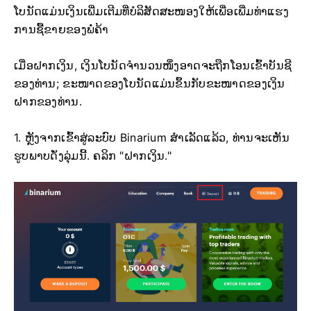
ໂບນັດແມ່ນເງິນເພີ່ມເຕີມທີ່ບໍລິສັດສະໜອງໃຫ້ເພື່ອເພີ່ມທ່າແຮງ
ການຊື້ຂາຍຂອງພໍ່ຄ້າ
ເມື່ອຝາກເງິນ, ເງິນໂບນັດຈຳນວນໜຶ່ງອາດຈະຖືກໂອນເຂົ້າບັນຊີ
ຂອງທ່ານ; ຂະໜາດຂອງໂບນັດແມ່ນຂຶ້ນກັບຂະໜາດຂອງເງິນ
ຝາກຂອງທ່ານ.
1. ຫຼັງຈາກເຂົ້າສູ່ລະບົບ Binarium ສຳເລັດແລ້ວ, ທ່ານຈະເຫັນ
ຮູບພາບດັ່ງລຸ່ມນີ້. ຄລິກ "ຝາກເງິນ."