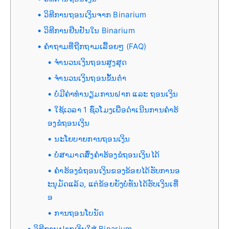
ວິທີການຖອນເງິນຈາກ Binarium
ວິທີການຢືນຢັນໃນ Binarium
ຄຳຖາມທີ່ຖືກຖາມເລື້ອຍໆ (FAQ)
ຈຳນວນເງິນຖອນສູງສຸດ
ຈຳນວນເງິນຖອນຂັ້ນຕ່ຳ
ບໍ່ມີຄ່າທຳນຽມການຝາກ ແລະ ຖອນເງິນ
ໃຊ້ເວລາ 1 ຊົ່ວໂມງເພື່ອດຳເນີນການຄຳຮ້
ອງຂໍຖອນເງິນ
ນະໂຍບາຍການຖອນເງິນ
ບໍ່ສາມາດສົ່ງຄຳຮ້ອງຂໍຖອນເງິນໄດ້
ຄຳຮ້ອງຂໍຖອນເງິນຂອງຂ້ອຍໄດ້ຮັບການອ
ະນຸມັດແລ້ວ, ແຕ່ຂ້ອຍຍັງບໍ່ທັນໄດ້ຮັບເງິນເທື່
ອ
ການຖອນໂບນັດ
ວິທີການຝາກເງິນໃສ່ Binarium