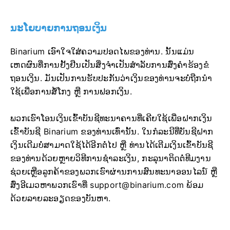
ນະໂຍບາຍການຖອນເງິນ
Binarium ເອົາໃຈໃສ່ຄວາມປອດໄພຂອງທ່ານ. ນັ້ນແມ່ນ
ເຫດຜົນທີ່ການຢັ້ງຢືນເປັນສິ່ງຈຳເປັນສຳລັບການສົ່ງຄຳຮ້ອງຂໍ
ຖອນເງິນ. ມັນເປັນການຮັບປະກັນວ່າເງິນຂອງທ່ານຈະບໍ່ຖືກນຳ
ໃຊ້ເພື່ອການສໍ້ໂກງ ຫຼື ການຟອກເງິນ.
ພວກເຮົາໂອນເງິນເຂົ້າບັນຊີທະນາຄານທີ່ເຄີຍໃຊ້ເພື່ອຝາກເງິນ
ເຂົ້າບັນຊີ Binarium ຂອງທ່ານເທົ່ານັ້ນ. ໃນກໍລະນີທີ່ບັນຊີຝາກ
ເງິນເດີມບໍ່ສາມາດໃຊ້ໄດ້ອີກຕໍ່ໄປ ຫຼື ທ່ານໄດ້ເຕີມເງິນເຂົ້າບັນຊີ
ຂອງທ່ານດ້ວຍຫຼາຍວິທີການຊໍາລະເງິນ, ກະລຸນາຕິດຕໍ່ທີມງານ
ຊ່ວຍເຫຼືອລູກຄ້າຂອງພວກເຮົາຜ່ານການສົນທະນາອອນໄລນ໌ ຫຼື
ສົ່ງອີເມວຫາພວກເຮົາທີ່
support@binarium.com
ພ້ອມ
ດ້ວຍລາຍລະອຽດຂອງບັນຫາ.