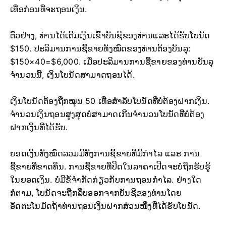
ເທື່ອກ່ອນທີ່ຈະຖອນເງິນ.
ຕົວຢ່າງ, ທ່ານໄດ້ເຕີມເງິນເຂົ້າບັນຊີຂອງທ່ານແລະໄດ້ຮັບໂບນັດ
$150. ປະລິມານການຊື້ຂາຍທັງໝົດຂອງທ່ານຕ້ອງບັນລຸ:
$150×40=$6,000. ເມື່ອປະລິມານການຊື້ຂາຍຂອງທ່ານບັນລຸ
ຈຳນວນນີ້, ເງິນໂບນັດສາມາດຖອນໄດ້.
ເງິນໂບນັດຕ້ອງຖືກໝຸນ 50 ເທື່ອສຳລັບໂບນັດທີ່ບໍ່ຕ້ອງຝາກເງິນ.
ຈຳນວນເງິນຖອນສູງສຸດບໍ່ສາມາດເກີນຈຳນວນໂບນັດທີ່ບໍ່ຕ້ອງ
ຝາກເງິນທີ່ໄດ້ຮັບ.
ຍອດເງິນທັງໝົດລວມມີທັງການຊື້ຂາຍທີ່ມີກຳໄລ ແລະ ການ
ຊື້ຂາຍທີ່ຂາດທຶນ. ການຊື້ຂາຍທີ່ປິດໃນລາຄາເປີດຈະບໍ່ຖືກຮັບຮູ້
ໃນຍອດເງິນ. ບໍ່ມີຂໍ້ຈຳກັດກ່ຽວກັບການຖອນກຳໄລ. ຢ່າງໃດ
ກໍຕາມ, ໂບນັດຈະຖືກລຶບອອກຈາກບັນຊີຂອງທ່ານໂດຍ
ອັດຕະໂນມັດຖ້າທ່ານຖອນເງິນຝາກສ່ວນໜຶ່ງທີ່ໄດ້ຮັບໂບນັດ.