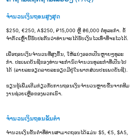
ຈຳນວນເງິນຖອນສູງສຸດ
$250, €250, A$250, ₽15,000 ຫຼື ₴6,000 ຕໍ່ທຸລະກຳ. ຂໍ້
ຈຳກັດເຫຼົ່ານີ້ຮັບປະກັນວ່າທ່ານຈະໄດ້ຮັບເງິນໄວເທົ່າທີ່ຈະໄວໄດ້.
ເພື່ອຖອນເງິນຈຳນວນທີ່ສູງຂຶ້ນ, ໃຫ້ແບ່ງອອກເປັນຫຼາຍໆທຸລະ
ກຳ. ປະເພດບັນຊີຂອງທ່ານຈະກຳນົດຈຳນວນທຸລະກຳທີ່ເປັນໄປ
ໄດ້ (ລາຍລະອຽດລາຍລະອຽດມີຢູ່ໃນພາກສ່ວນປະເພດບັນຊີ).
ຮຽນຮູ້ເພີ່ມເຕີມກ່ຽວກັບການຖອນເງິນຈຳນວນຫຼາຍຂຶ້ນຈາກທີມ
ງານຊ່ວຍເຫຼືອຂອງພວກເຮົາ.
ຈຳນວນເງິນຖອນຂັ້ນຕ່ຳ
ຈຳນວນເງິນຂັ້ນຕ່ຳທີ່ທ່ານສາມາດຖອນໄດ້ແມ່ນ $5, €5, $A5,