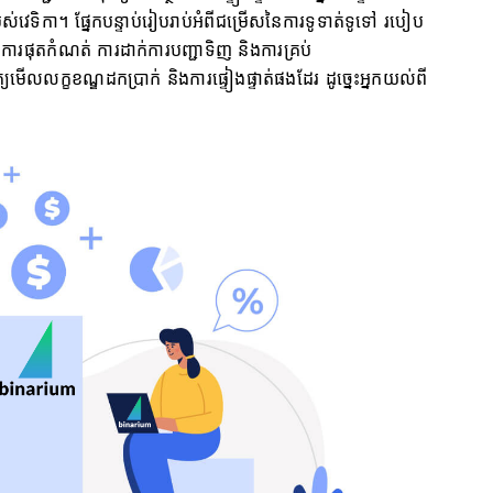
់វេទិកា។ ផ្នែកបន្ទាប់រៀបរាប់អំពីជម្រើសនៃការទូទាត់ទូទៅ របៀប
ការផុតកំណត់ ការដាក់ការបញ្ជាទិញ និងការគ្រប់
្យមើលលក្ខខណ្ឌដកប្រាក់ និងការផ្ទៀងផ្ទាត់ផងដែរ ដូច្នេះអ្នកយល់ពី