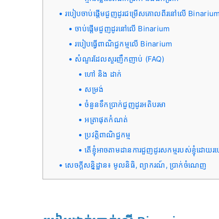
របៀបចាប់ផ្តើមជួញដូរជម្រើសគោលពីរនៅលើ Binariu
ចាប់ផ្តើមជួញដូរនៅលើ Binarium
របៀបធ្វើពាណិជ្ជកម្មលើ Binarium
សំណួរដែលសួរញឹកញាប់ (FAQ)
ហៅ និង ដាក់
សម្រង់
ចំនួនទឹកប្រាក់ជួញដូរអតិបរមា
អត្រាផុតកំណត់
ប្រវត្តិពាណិជ្ជកម្ម
តើខ្ញុំអាចតាមដានការជួញដូរសកម្មរបស់ខ្ញុំដោ
សេចក្តីសន្និដ្ឋាន៖ មូលនិធិ, ព្យាករណ៍, ប្រាក់ចំណេញ