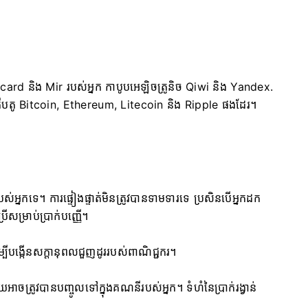
ard និង Mir របស់អ្នក កាបូបអេឡិចត្រូនិច Qiwi និង Yandex.
តូ Bitcoin, Ethereum, Litecoin និង Ripple ផងដែរ។
ស់អ្នកទេ។ ការផ្ទៀងផ្ទាត់មិនត្រូវបានទាមទារទេ ប្រសិនបើអ្នកដក
រើសម្រាប់ប្រាក់បញ្ញើ។
ដើម្បីបង្កើនសក្តានុពលជួញដូររបស់ពាណិជ្ជករ។
់មួយអាចត្រូវបានបញ្ចូលទៅក្នុងគណនីរបស់អ្នក។ ទំហំនៃប្រាក់រង្វាន់