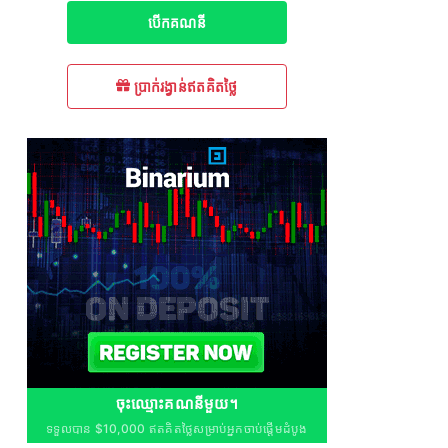
បើក​គណនី
ប្រាក់រង្វាន់ឥតគិតថ្លៃ
ចុះឈ្មោះគណនីមួយ។
ទទួលបាន $10,000 ឥតគិតថ្លៃសម្រាប់អ្នកចាប់ផ្តើមដំបូង