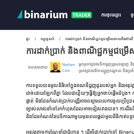
ការចុះឈ្មោះ
ច
ផ្ទះ
មគ្គុទ្ទេសក៍
ការដាក់ប្រាក់ និងពាណិជ្ជកម្មជម្រើសគោលពីរនៅល
ការដាក់ប្រាក់ និងពាណិជ្ជកម្ម
អ្នកស្រាវជ្រាវវេទិកាជួញដូរអនឡាញ 
Nathan
សរសេរដោយ
Cole
ស្រាវជ្រាវវេទិកាឈ្មួញកណ្តាល និងប្រ
ការទទួលបានមូលនិធិទៅក្នុងគណនីជួញដូររបស់អ្នក និងអនុវត្
ដាច់ដោយឡែកពីគ្នា ដែលជារឿយៗធ្វើឱ្យអ្នកចាប់ផ្តើមដំបូង។ ការ
ផ្ទាត់ និងដែនកំណត់ប្រាក់បញ្ញើអាចពន្យារពេលការចូលប្រើប
ច្បាស់លាស់នាំទៅរកកំហុសដែលអាចជៀសវាងបាន។ ការដឹងពីវ
និងដែនកំណត់នៃវេទិកាណាមួយមុនពេលផ្តល់មូលនិធិកាត់បន្ថយក
អនុវត្តតាមការណែនាំជាជំហាន ៗ ដើម្បីដាក់ប្រាក់ទៅ Binariu