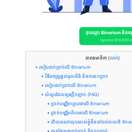
ចុះឈ្មោះ Binarium និង
ទទួលបាន $10,000 ឥតគិ
តារាងមាតិកា
លាក់
[
]
របៀបដាក់ប្រាក់លើ Binarium
វិធីសាស្រ្តផ្តល់មូលនិធិ និងការដកប្រាក់
របៀបដាក់ប្រាក់លើ Binarium
សំណួរដែលសួរញឹកញាប់ (FAQ)
ប្រាក់បញ្ញើអប្បបរមាលើ Binarium
ប្រាក់បញ្ញើអតិបរមាលើ Binarium
តើពេលណាលុយរបស់ខ្ញុំនឹងទៅដល់គណនី Binariu
គ្មានថ្លៃសេវាដាក់ប្រាក់ និងដកប្រាក់