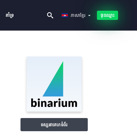
ភាសាខ្មែរ
គាំទ្រ
ភាសាខ្មែរ
ចុះឈ្មោះ
ទស្សនាគេហទំព័រ