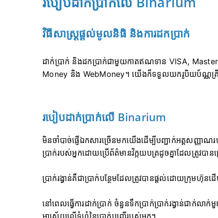
របៀបដាក់ប្រាក់លើ Binarium
វិធីសាស្រ្តផ្តល់មូលនិធិ និងការដកប្រាក់
ដាក់ប្រាក់ និងដកប្រាក់ជាមួយកាតឥណទាន VISA, Masterc
Money និង WebMoney។ យើងក៏ទទួលយករូបិយប័ណ្ណគ្រីប
របៀបដាក់ប្រាក់លើ Binarium
មិនចាំបាច់ផ្ញើឯកសារច្រើនមកយើងដើម្បីបញ្ជាក់អត្តសញ្ញាណរប
ប្រាក់របស់អ្នកដោយប្រើព័ត៌មានវិក្កយបត្រដូចគ្នាដែលត្រូវបានប្
ប្រាក់រង្វាន់គឺជាប្រាក់បន្ថែមដែលត្រូវបានផ្តល់ដោយក្រុមហ៊ុន
នៅពេលធ្វើការដាក់ប្រាក់ ចំនួនទឹកប្រាក់ប្រាក់រង្វាន់ជាក់លាក
អាស្រ័យលើទំហំនៃប្រាក់បញ្ញើរបស់អ្នក។