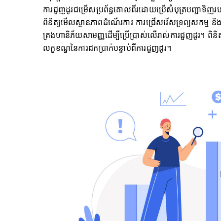
ការជួញដូរជម្រើសប្រព័ន្ធគោលពីរដោយប្រើសំបុត្របញ្ជាទិញរបស
ពិនិត្យមើលស្ថានភាពដំណើរការ ការជ្រើសរើសទ្រព្យសកម្ម និង
គ្រងហានិភ័យសាមញ្ញដើម្បីប្រើប្រាស់លើរាល់ការជួញដូរ។ ពិនិត
លក្ខខណ្ឌនៃការដកប្រាក់បន្ទាប់ពីការជួញដូរ។