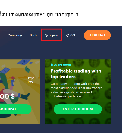
ើញរូបភាពដូចខាងក្រោម។ ចុច "ដាក់ប្រាក់"។