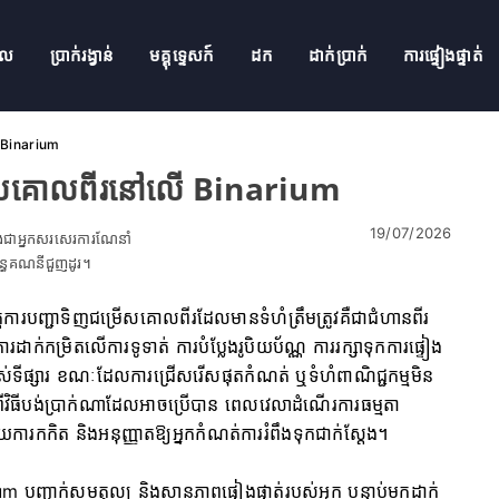
ូល
ប្រាក់រង្វាន់
មគ្គុទ្ទេសក៍
ដក
ដាក់ប្រាក់
ការផ្ទៀងផ្ទាត់
ើ Binarium
ជម្រើសគោលពីរនៅលើ Binarium
19/07/2026
និងជាអ្នកសរសេរការណែនាំ
ព័ន្ធគណនីជួញដូរ។
តការបញ្ជាទិញជម្រើសគោលពីរដែលមានទំហំត្រឹមត្រូវគឺជាជំហានពីរ
ដាក់កម្រិតលើការទូទាត់ ការបំប្លែងរូបិយប័ណ្ណ ការរក្សាទុកការផ្ទៀង
្រាស់ទីផ្សារ ខណៈដែលការជ្រើសរើសផុតកំណត់ ឬទំហំពាណិជ្ជកម្មមិន
ិធីបង់ប្រាក់ណាដែលអាចប្រើបាន ពេលវេលាដំណើរការធម្មតា
ារកកិត និងអនុញ្ញាតឱ្យអ្នកកំណត់ការរំពឹងទុកជាក់ស្តែង។
m បញ្ជាក់សមតុល្យ និងស្ថានភាពផ្ទៀងផ្ទាត់របស់អ្នក បន្ទាប់មកដាក់