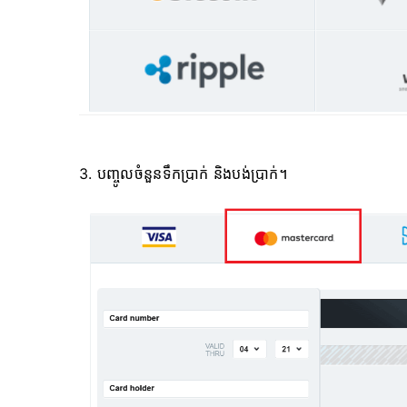
3. បញ្ចូលចំនួនទឹកប្រាក់ និងបង់ប្រាក់។