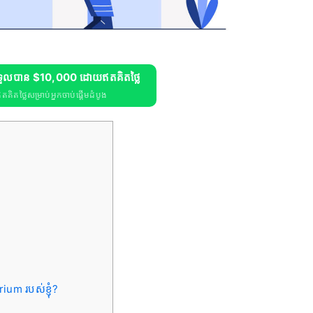
ទទួលបាន $10,000 ដោយឥតគិតថ្លៃ
តថ្លៃសម្រាប់អ្នកចាប់ផ្តើមដំបូង
m របស់ខ្ញុំ?