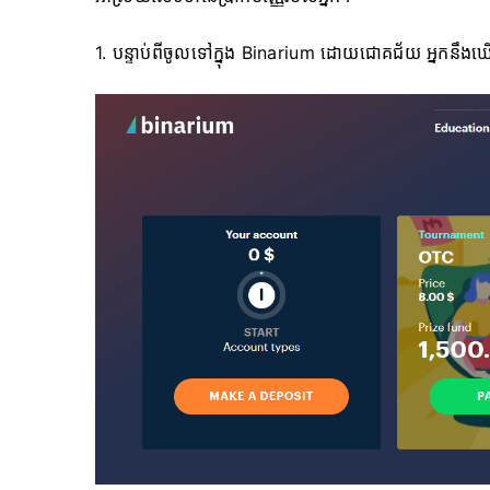
1. ​​បន្ទាប់ពីចូលទៅក្នុង Binarium ដោយជោគជ័យ អ្នកនឹងឃ