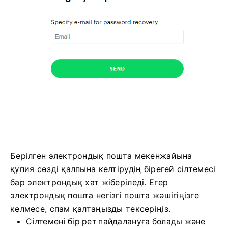
Берілген электрондық пошта мекенжайына
құпия сөзді қалпына келтірудің бірегей сілтемесі
бар электрондық хат жіберіледі. Егер
электрондық пошта негізгі пошта жәшігіңізге
келмесе, спам қалтаңызды тексеріңіз.
Сілтемені бір рет пайдалануға болады және