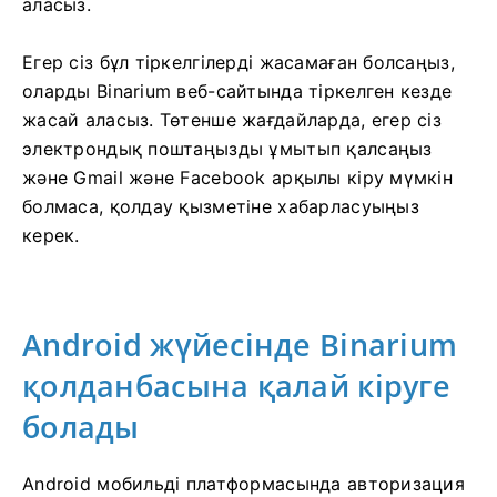
аласыз.
Егер сіз бұл тіркелгілерді жасамаған болсаңыз,
оларды Binarium веб-сайтында тіркелген кезде
жасай аласыз. Төтенше жағдайларда, егер сіз
электрондық поштаңызды ұмытып қалсаңыз
және Gmail және Facebook арқылы кіру мүмкін
болмаса, қолдау қызметіне хабарласуыңыз
керек.
Android жүйесінде Binarium
қолданбасына қалай кіруге
болады
Android мобильді платформасында авторизация