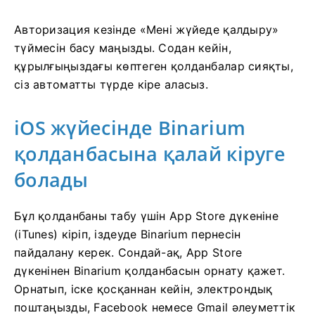
Авторизация кезінде «Мені жүйеде қалдыру»
түймесін басу маңызды. Содан кейін,
құрылғыңыздағы көптеген қолданбалар сияқты,
сіз автоматты түрде кіре аласыз.
iOS жүйесінде Binarium
қолданбасына қалай кіруге
болады
Бұл қолданбаны табу үшін App Store дүкеніне
(iTunes) кіріп, іздеуде Binarium пернесін
пайдалану керек. Сондай-ақ, App Store
дүкенінен Binarium қолданбасын орнату қажет.
Орнатып, іске қосқаннан кейін, электрондық
поштаңызды, Facebook немесе Gmail әлеуметтік