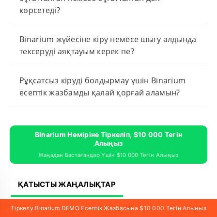
көрсетеді?
Binarium жүйесіне кіру немесе шығу алдында
тексеруді аяқтауым керек пе?
Рұқсатсыз кіруді болдырмау үшін Binarium
есептік жазбамды қалай қорғай аламын?
Binarium Нөміріне Тіркеліп, $10 000 Тегін
Алыңыз
Жаңадан Бастағандар Үшін $10 000 Тегін Алыңыз
ҚАТЫСТЫ ЖАҢАЛЫҚТАР
АВТОРДАН КӨБІРЕК
Тіркелу Binarium DEMO Есептік Жазбасына $10 000 Тегін Алыңыз