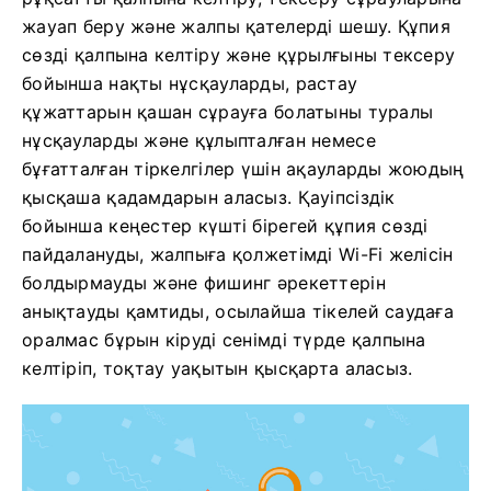
жауап беру және жалпы қателерді шешу. Құпия
сөзді қалпына келтіру және құрылғыны тексеру
бойынша нақты нұсқауларды, растау
құжаттарын қашан сұрауға болатыны туралы
нұсқауларды және құлыпталған немесе
бұғатталған тіркелгілер үшін ақауларды жоюдың
қысқаша қадамдарын аласыз. Қауіпсіздік
бойынша кеңестер күшті бірегей құпия сөзді
пайдалануды, жалпыға қолжетімді Wi-Fi желісін
болдырмауды және фишинг әрекеттерін
анықтауды қамтиды, осылайша тікелей саудаға
оралмас бұрын кіруді сенімді түрде қалпына
келтіріп, тоқтау уақытын қысқарта аласыз.