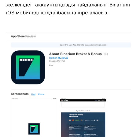
желісіндегі аккаунтыңызды пайдаланып, Binarium
iOS мобильді қолданбасына кіре аласыз.