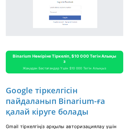
Binarium Нөміріне Тіркеліп, $10 000 Тегін Алыңы
З
Жаңадан Бастағандар Үшін $10 000 Тегін Алыңыз
Google тіркелгісін
пайдаланып Binarium-ға
қалай кіруге болады
Gmail тіркелгіңіз арқылы авторизациялау үшін