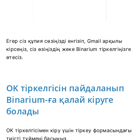
Егер сіз құпия сөзіңізді енгізіп, Gmail арқылы
кірсеңіз, сіз өзіңіздің жеке Binarium тіркелгіңізге
өтесіз.
OK тіркелгісін пайдаланып
Binarium-ға қалай кіруге
болады
OK тіркелгісімен кіру үшін тіркеу формасындағы
тиісті түймені басыңыз.