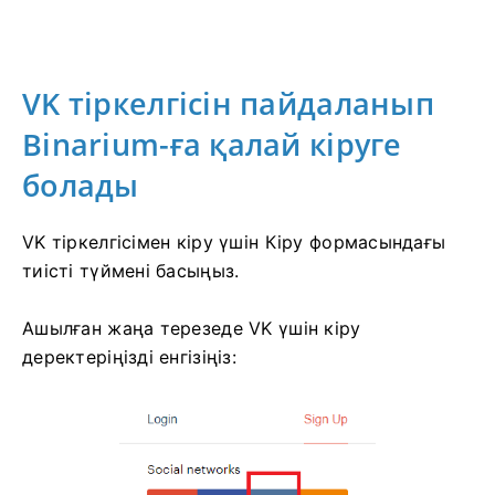
VK тіркелгісін пайдаланып
Binarium-ға қалай кіруге
болады
VK тіркелгісімен кіру үшін Кіру формасындағы
тиісті түймені басыңыз.
Ашылған жаңа терезеде VK үшін кіру
деректеріңізді енгізіңіз: