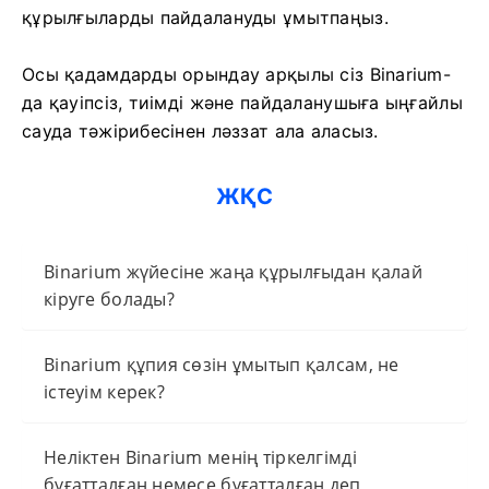
құрылғыларды пайдалануды ұмытпаңыз.
Осы қадамдарды орындау арқылы сіз Binarium-
да қауіпсіз, тиімді және пайдаланушыға ыңғайлы
сауда тәжірибесінен ләззат ала аласыз.
ЖҚС
Binarium жүйесіне жаңа құрылғыдан қалай
кіруге болады?
Binarium құпия сөзін ұмытып қалсам, не
істеуім керек?
Неліктен Binarium менің тіркелгімді
бұғатталған немесе бұғатталған деп