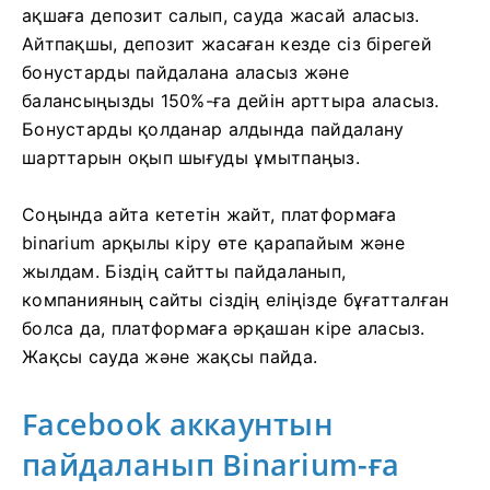
ақшаға депозит салып, сауда жасай аласыз.
Айтпақшы, депозит жасаған кезде сіз бірегей
бонустарды пайдалана аласыз және
балансыңызды 150%-ға дейін арттыра аласыз.
Бонустарды қолданар алдында пайдалану
шарттарын оқып шығуды ұмытпаңыз.
Соңында айта кететін жайт, платформаға
binarium арқылы кіру өте қарапайым және
жылдам. Біздің сайтты пайдаланып,
компанияның сайты сіздің еліңізде бұғатталған
болса да, платформаға әрқашан кіре аласыз.
Жақсы сауда және жақсы пайда.
Facebook аккаунтын
пайдаланып Binarium-ға