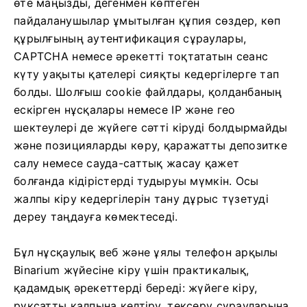
өте маңызды, дегенмен көптеген
пайдаланушылар ұмытылған құпия сөздер, көп
құрылғының аутентификация сұраулары,
CAPTCHA немесе әрекетті тоқтататын сеанс
күту уақыты қателері сияқты кедергілерге тап
болды. Шолғыш cookie файлдары, қолданбаның
ескірген нұсқалары немесе IP және гео
шектеулері де жүйеге сәтті кіруді болдырмайды
және позицияларды көру, қаражатты депозитке
салу немесе сауда-саттық жасау қажет
болғанда кідірістерді тудыруы мүмкін. Осы
жалпы кіру кедергілерін тану дұрыс түзетуді
дереу таңдауға көмектеседі.
Бұл нұсқаулық веб және ұялы телефон арқылы
Binarium жүйесіне кіру үшін практикалық,
қадамдық әрекеттерді береді: жүйеге кіру,
рұқсатты қалпына келтіру, тексеру сұрауларына