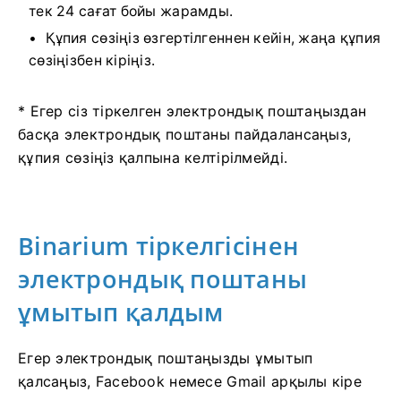
тек 24 сағат бойы жарамды.
Құпия сөзіңіз өзгертілгеннен кейін, жаңа құпия
сөзіңізбен кіріңіз.
* Егер сіз тіркелген электрондық поштаңыздан
басқа электрондық поштаны пайдалансаңыз,
құпия сөзіңіз қалпына келтірілмейді.
Binarium тіркелгісінен
электрондық поштаны
ұмытып қалдым
Егер электрондық поштаңызды ұмытып
қалсаңыз, Facebook немесе Gmail арқылы кіре