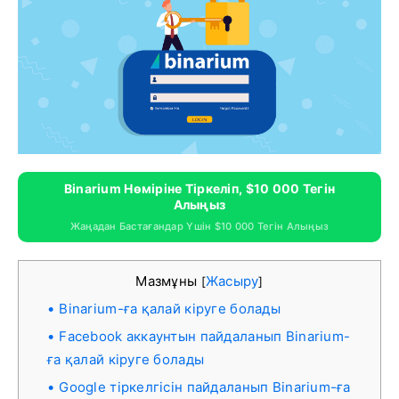
Binarium Нөміріне Тіркеліп, $10 000 Тегін
Алыңыз
Жаңадан Бастағандар Үшін $10 000 Тегін Алыңыз
Мазмұны
Жасыру
[
]
Binarium-ға қалай кіруге болады
Facebook аккаунтын пайдаланып Binarium-
ға қалай кіруге болады
Google тіркелгісін пайдаланып Binarium-ға