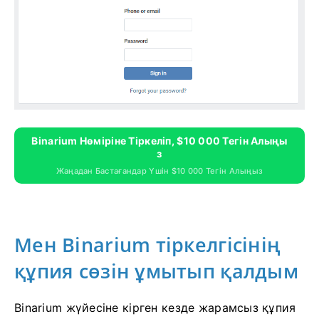
Binarium Нөміріне Тіркеліп, $10 000 Тегін Алыңы
З
Жаңадан Бастағандар Үшін $10 000 Тегін Алыңыз
Мен Binarium тіркелгісінің
құпия сөзін ұмытып қалдым
Binarium жүйесіне кірген кезде жарамсыз құпия