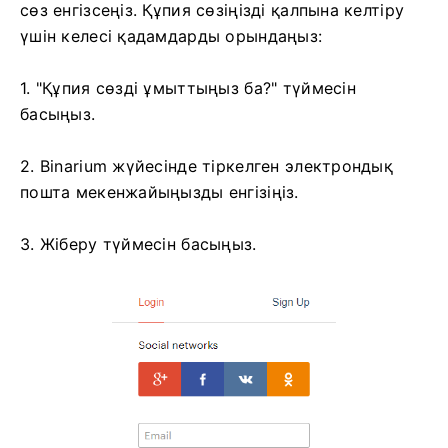
сөз енгізсеңіз. Құпия сөзіңізді қалпына келтіру
үшін келесі қадамдарды орындаңыз:
1. "Құпия сөзді ұмыттыңыз ба?" түймесін
басыңыз.
2. Binarium жүйесінде тіркелген электрондық
пошта мекенжайыңызды енгізіңіз.
3. Жіберу түймесін басыңыз.