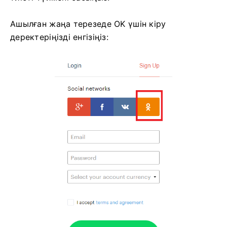
Ашылған жаңа терезеде OK үшін кіру
деректеріңізді енгізіңіз: