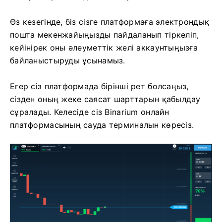
Өз кезегінде, біз сізге платформаға электрондық
пошта мекенжайыңызды пайдаланып тіркеліп,
кейінірек оны әлеуметтік желі аккаунтыңызға
байланыстыруды ұсынамыз.
Егер сіз платформада бірінші рет болсаңыз,
сізден оның жеке саясат шарттарын қабылдау
сұралады. Келесіде сіз Binarium онлайн
платформасының сауда терминалын көресіз.