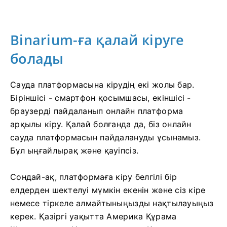
Binarium-ға қалай кіруге
болады
Сауда платформасына кірудің екі жолы бар.
Біріншісі - смартфон қосымшасы, екіншісі -
браузерді пайдаланып онлайн платформа
арқылы кіру. Қалай болғанда да, біз онлайн
сауда платформасын пайдалануды ұсынамыз.
Бұл ыңғайлырақ және қауіпсіз.
Сондай-ақ, платформаға кіру белгілі бір
елдерден шектелуі мүмкін екенін және сіз кіре
немесе тіркеле алмайтыныңызды нақтылауыңыз
керек. Қазіргі уақытта Америка Құрама