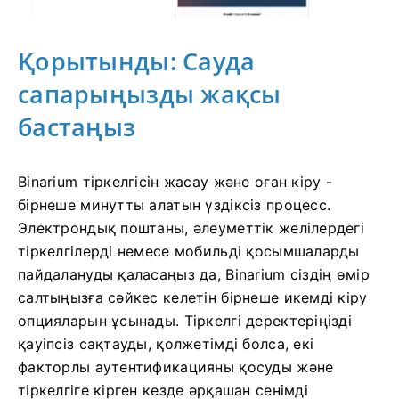
Қорытынды: Сауда
сапарыңызды жақсы
бастаңыз
Binarium тіркелгісін жасау және оған кіру -
бірнеше минутты алатын үздіксіз процесс.
Электрондық поштаны, әлеуметтік желілердегі
тіркелгілерді немесе мобильді қосымшаларды
пайдалануды қаласаңыз да, Binarium сіздің өмір
салтыңызға сәйкес келетін бірнеше икемді кіру
опцияларын ұсынады. Тіркелгі деректеріңізді
қауіпсіз сақтауды, қолжетімді болса, екі
факторлы аутентификацияны қосуды және
тіркелгіге кірген кезде әрқашан сенімді