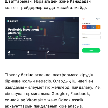
Штаттарынан, Израильден және Канададан
келген трейдерлер сауда жасай алмайды.
Тіркелу бетіне өткенде, платформаға кірудің
бірнеше жолын көресіз. Олардың ішіндегі ең
жылдамы - әлеуметтік желілерді пайдалану. Иә,
сіз сауда терминалына Google+, Facebook,
сондай-ақ Vkontakte және Odnoklassniki
аккаунттарын пайдаланып кіре аласыз.