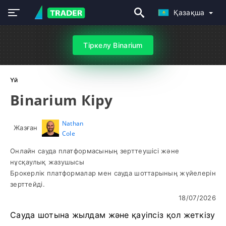
Қазақша
Тіркелу Binarium
Үй
Binarium Кіру
Nathan
Жазған
Cole
Онлайн сауда платформасының зерттеушісі және
нұсқаулық жазушысы
Брокерлік платформалар мен сауда шоттарының жүйелерін
зерттейді.
18/07/2026
Сауда шотына жылдам және қауіпсіз қол жеткізу