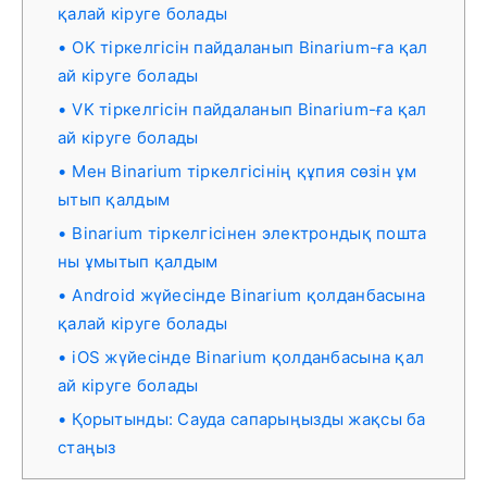
қалай кіруге болады
OK тіркелгісін пайдаланып Binarium-ға қал
ай кіруге болады
VK тіркелгісін пайдаланып Binarium-ға қал
ай кіруге болады
Мен Binarium тіркелгісінің құпия сөзін ұм
ытып қалдым
Binarium тіркелгісінен электрондық пошта
ны ұмытып қалдым
Android жүйесінде Binarium қолданбасына
қалай кіруге болады
iOS жүйесінде Binarium қолданбасына қал
ай кіруге болады
Қорытынды: Сауда сапарыңызды жақсы ба
стаңыз