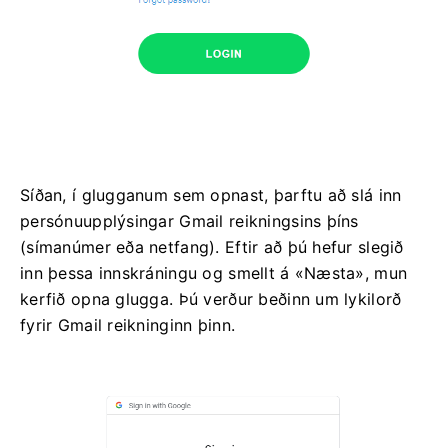
Síðan, í glugganum sem opnast, þarftu að slá inn
persónuupplýsingar Gmail reikningsins þíns
(símanúmer eða netfang). Eftir að þú hefur slegið
inn þessa innskráningu og smellt á «Næsta», mun
kerfið opna glugga. Þú verður beðinn um lykilorð
fyrir Gmail reikninginn þinn.