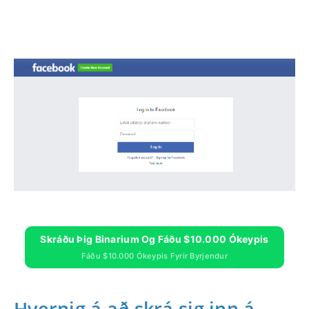
Skráðu Þig Binarium Og Fáðu $10.000 Ókeypis
Fáðu $10.000 Ókeypis Fyrir Byrjendur
Hvernig á að skrá sig inn á