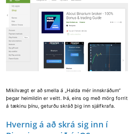
Mikilvægt er að smella á „Halda mér innskráðum“
þegar heimildin er veitt. Þá, eins og með mörg forrit
á tækinu þínu, geturðu skráð þig inn sjálfkrafa.
Hvernig á að skrá sig inn í