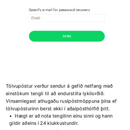
Tölvupóstur verður sendur á gefið netfang með
einstökum tengli til að endurstilla lykilorðið.
Vinsamlegast athugaðu ruslpóstmöppuna þína ef
tölvupósturinn berst ekki í aðalpósthólfið þitt.
Hægt er að nota tengilinn einu sinni og hann
gildir aðeins í 24 klukkustundir.