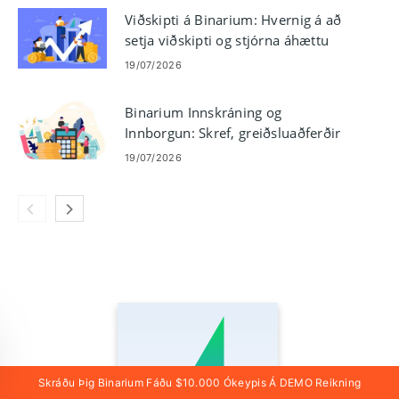
Viðskipti á Binarium: Hvernig á að
setja viðskipti og stjórna áhættu
19/07/2026
Binarium Innskráning og
Innborgun: Skref, greiðsluaðferðir
og takmörk
19/07/2026
Skráðu Þig Binarium Fáðu $10.000 Ókeypis Á DEMO Reikning