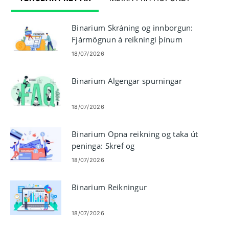
Binarium Skráning og innborgun:
Fjármögnun á reikningi þínum
útskýrt
18/07/2026
Binarium Algengar spurningar
18/07/2026
Binarium Opna reikning og taka út
peninga: Skref og
útborgunarreglur
18/07/2026
Binarium Reikningur
18/07/2026