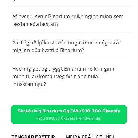
Af hverju sýnir Binarium reikninginn minn sem
læstan eða læstan?
Þarf ég að ljúka staðfestingu áður en ég skrái
mig inn eða hætti á Binarium?
Hvernig get ég tryggt Binarium reikninginn
minn til að koma í veg fyrir óheimila
innskráningu?
Skráðu Þig Binarium Og Fáðu $10.000 Ókeypis
Fáðu $10.000 Ókeypis Fyrir Byrjendur
TENGDAR FRÉTTIR
MEIRA FRÁ HÖFUNDI