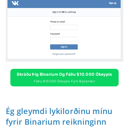
Skráðu Þig Binarium Og Fáðu $10.000 Ókeypis
Fáðu $10.000 Ókeypis Fyrir Byrjendur
Ég gleymdi lykilorðinu mínu
fyrir Binarium reikninginn