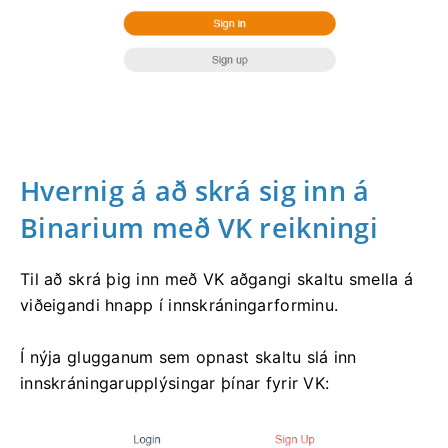
Hvernig á að skrá sig inn á
Binarium með VK reikningi
Til að skrá þig inn með VK aðgangi skaltu smella á
viðeigandi hnapp í innskráningarforminu.
Í nýja glugganum sem opnast skaltu slá inn
innskráningarupplýsingar þínar fyrir VK: