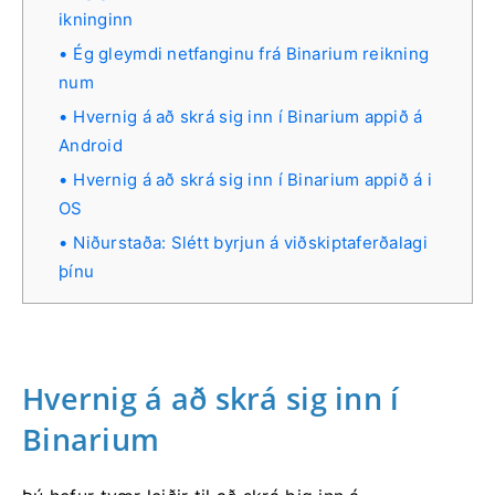
ikninginn
Ég gleymdi netfanginu frá Binarium reikning
num
Hvernig á að skrá sig inn í Binarium appið á
Android
Hvernig á að skrá sig inn í Binarium appið á i
OS
Niðurstaða: Slétt byrjun á viðskiptaferðalagi
þínu
Hvernig á að skrá sig inn í
Binarium