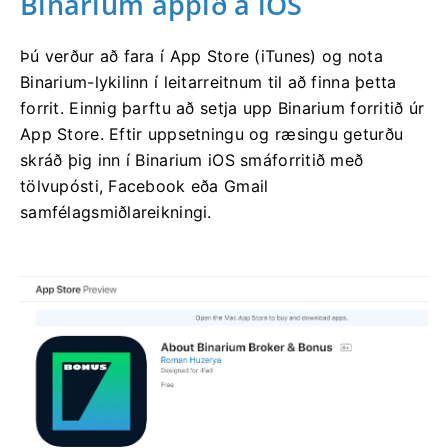
Binarium appið á iOS
Þú verður að fara í App Store (iTunes) og nota
Binarium-lykilinn í leitarreitnum til að finna þetta
forrit. Einnig þarftu að setja upp Binarium forritið úr
App Store. Eftir uppsetningu og ræsingu geturðu
skráð þig inn í Binarium iOS smáforritið með
tölvupósti, Facebook eða Gmail
samfélagsmiðlareikningi.