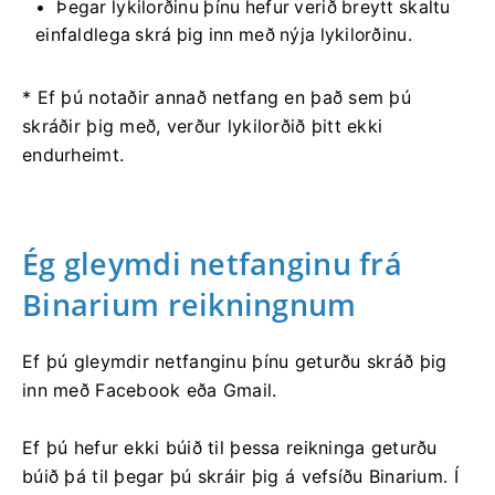
Þegar lykilorðinu þínu hefur verið breytt skaltu
einfaldlega skrá þig inn með nýja lykilorðinu.
* Ef þú notaðir annað netfang en það sem þú
skráðir þig með, verður lykilorðið þitt ekki
endurheimt.
Ég gleymdi netfanginu frá
Binarium reikningnum
Ef þú gleymdir netfanginu þínu geturðu skráð þig
inn með Facebook eða Gmail.
Ef þú hefur ekki búið til þessa reikninga geturðu
búið þá til þegar þú skráir þig á vefsíðu Binarium. Í