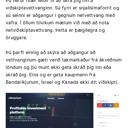
Þú hefur tvær leiðir til að skrá þig inn á
viðskiptavettvanginn. Sú fyrri er snjallsímaforrit og
sú seinni er aðgangur í gegnum netvettvang með
vafra. Í öllum tilvikum mælum við með að nota
netviðskiptavettvang. Þetta er þægilegra og
öruggara.
Þú þarft einnig að skýra að aðgangur að
vettvanginum gæti verið takmarkaður frá ákveðnum
löndum og þú munt ekki geta skráð þig inn eða
skráð þig. Eins og er geta kaupmenn frá
Bandaríkjunum, Ísrael og Kanada ekki átt viðskipti.