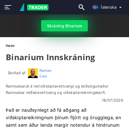
Íslenska
Skráning Binarium
Heim
Binarium Innskráning
Nathan
Skrifað af
Cole
Rannsakandi á netviðskiptavettvangi og leiðsögumaður
Rannsakar miðlaravettvang og viðskiptareikningakerfi.
18/07/2026
Það er nauðsynlegt að fá aðgang að
viðskiptareikningnum þínum fljótt og örugglega, en
samt sem áður lenda margir notendur á hindrunum