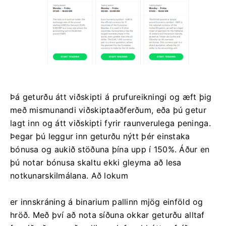
Þá geturðu átt viðskipti á prufureikningi og æft þig
með mismunandi viðskiptaaðferðum, eða þú getur
lagt inn og átt viðskipti fyrir raunverulega peninga.
Þegar þú leggur inn geturðu nýtt þér einstaka
bónusa og aukið stöðuna þína upp í 150%. Áður en
þú notar bónusa skaltu ekki gleyma að lesa
notkunarskilmálana. Að lokum
er innskráning á binarium pallinn mjög einföld og
hröð. Með því að nota síðuna okkar geturðu alltaf