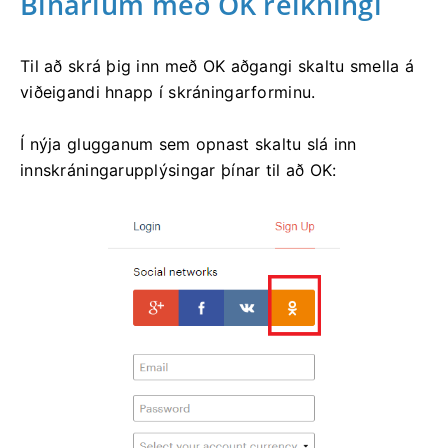
Binarium með OK reikningi
Til að skrá þig inn með OK aðgangi skaltu smella á
viðeigandi hnapp í skráningarforminu.
Í nýja glugganum sem opnast skaltu slá inn
innskráningarupplýsingar þínar til að OK: