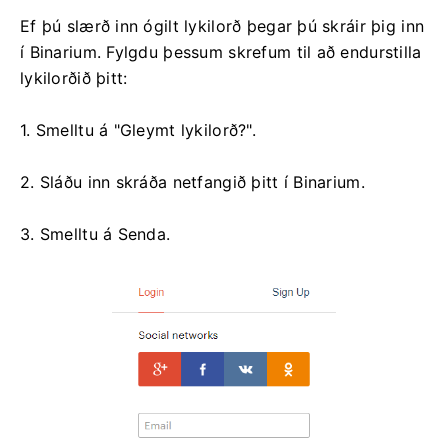
Ef þú slærð inn ógilt lykilorð þegar þú skráir þig inn
í Binarium. Fylgdu þessum skrefum til að endurstilla
lykilorðið þitt:
1. Smelltu á "Gleymt lykilorð?".
2. Sláðu inn skráða netfangið þitt í Binarium.
3. Smelltu á Senda.