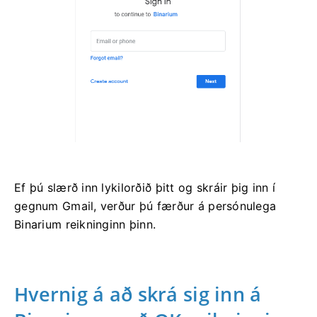
Ef þú slærð inn lykilorðið þitt og skráir þig inn í
gegnum Gmail, verður þú færður á persónulega
Binarium reikninginn þinn.
Hvernig á að skrá sig inn á