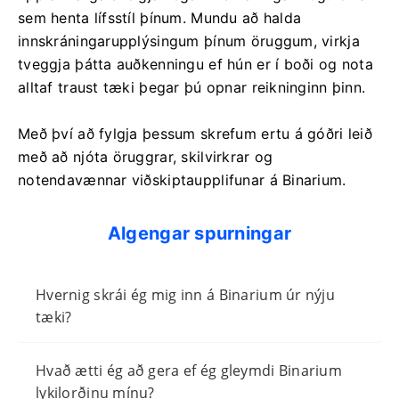
sem henta lífsstíl þínum. Mundu að halda
innskráningarupplýsingum þínum öruggum, virkja
tveggja þátta auðkenningu ef hún er í boði og nota
alltaf traust tæki þegar þú opnar reikninginn þinn.
Með því að fylgja þessum skrefum ertu á góðri leið
með að njóta öruggrar, skilvirkrar og
notendavænnar viðskiptaupplifunar á Binarium.
Algengar spurningar
Hvernig skrái ég mig inn á Binarium úr nýju
tæki?
Hvað ætti ég að gera ef ég gleymdi Binarium
lykilorðinu mínu?