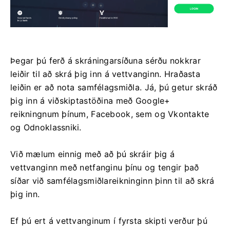
Þegar þú ferð á skráningarsíðuna sérðu nokkrar
leiðir til að skrá þig inn á vettvanginn. Hraðasta
leiðin er að nota samfélagsmiðla. Já, þú getur skráð
þig inn á viðskiptastöðina með Google+
reikningnum þínum, Facebook, sem og Vkontakte
og Odnoklassniki.
Við mælum einnig með að þú skráir þig á
vettvanginn með netfanginu þínu og tengir það
síðar við samfélagsmiðlareikninginn þinn til að skrá
þig inn.
Ef þú ert á vettvanginum í fyrsta skipti verður þú