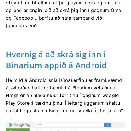
öfgafullum tilfellum, ef þú gleymir netfanginu þínu
og það er engin leið að skrá þig inn í gegnum Gmail
og Facebook, þarftu að hafa samband við
þjónustuverið.
Hvernig á að skrá sig inn í
Binarium appið á Android
Heimild á Android snjallsímakerfinu er framkvæmd
á svipaðan hátt og heimild á Binarium vefsíðunni.
Hægt er að hlaða niður forritinu í gegnum Google
Play Store á tækinu þínu. Í leitarglugganum skaltu
einfaldlega slá inn Binarium og smella á „Setja upp“.