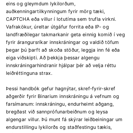
eins og gleymdum lykilorðum,
auðkenningartilkynningum fyrir mörg tæki,
CAPTCHA eða villur í lotutíma sem trufla virkni.
Vafrakökur, úreltar útgáfur forrita eða IP- og
landfræðilegar takmarkanir geta einnig komið í veg
fyrir árangursríkar innskráningar og valdið töfum
þegar þú þarft að skoða stöður, leggja inn fé eða
eiga viðskipti. Að þekkja þessar algengu
innskráningarhindranir hjálpar þér að velja réttu
leiðréttinguna strax.
Þessi handbók gefur hagnýtar, skref-fyrir-skref
aðgerðir fyrir Binarium innskráningu á vefnum og
farsímanum: innskráningu, endurheimt aðgang,
bregðast við sannprófunarbeiðnum og leysa
algengar villur. Þú munt fá skýrar leiðbeiningar um
endurstillingu lykilorðs og staðfestingu tækis,