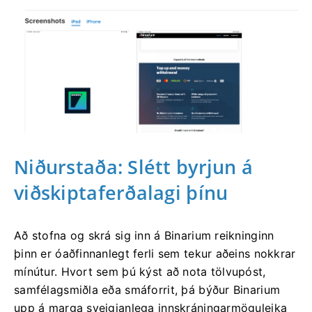
Niðurstaða: Slétt byrjun á
viðskiptaferðalagi þínu
Að stofna og skrá sig inn á Binarium reikninginn
þinn er óaðfinnanlegt ferli sem tekur aðeins nokkrar
mínútur. Hvort sem þú kýst að nota tölvupóst,
samfélagsmiðla eða smáforrit, þá býður Binarium
upp á marga sveigjanlega innskráningarmöguleika