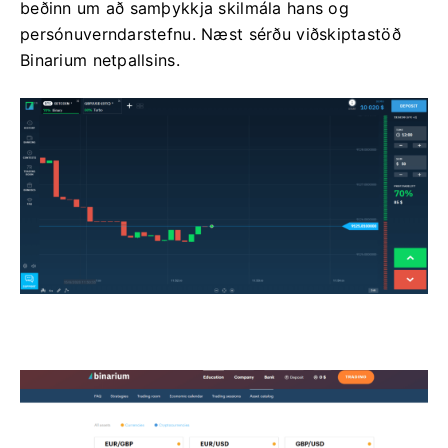
beðinn um að samþykkja skilmála hans og
persónuverndarstefnu. Næst sérðu viðskiptastöð
Binarium netpallsins.