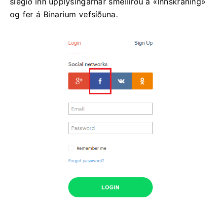
slegið inn upplýsingarnar smellirðu á «Innskráning»
og fer á Binarium vefsíðuna.