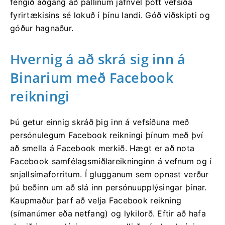
fengið aðgang að pallinum jafnvel þótt vefsíða
fyrirtækisins sé lokuð í þínu landi. Góð viðskipti og
góður hagnaður.
Hvernig á að skrá sig inn á
Binarium með Facebook
reikningi
Þú getur einnig skráð þig inn á vefsíðuna með
persónulegum Facebook reikningi þínum með því
að smella á Facebook merkið. Hægt er að nota
Facebook samfélagsmiðlareikninginn á vefnum og í
snjallsímaforritum. Í glugganum sem opnast verður
þú beðinn um að slá inn persónuupplýsingar þínar.
Kaupmaður þarf að velja Facebook reikning
(símanúmer eða netfang) og lykilorð. Eftir að hafa