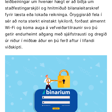
leiðbeiningar um hvenær hægt er að biðja um
staðfestingarskjöl og hnitmiðuð bilanaleitarskref
fyrir læsta eða lokaða reikninga. Öryggisráð fela í
sér að nota sterkt einstakt lykilorð, forðast almennt
Wi-Fi og koma auga á vefveiðartilraunir svo þú
getir endurheimt aðgang með sjálfstrausti og dregið
úr niður í miðbæ áður en þú ferð aftur í lifandi
viðskipti.