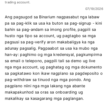
trading account.
07/19/2026
Ang pagsugod sa Binarium nagpasabut nga labaw
pa sa pag-klik sa usa ka buton sa pag-signup - kini
bahin sa pag-andam sa imong profile, pagpili sa
husto nga tipo sa account, ug pagtagbo sa mga
pagsusi sa pag-verify aron makabaligya ka nga
adunay pagsalig. Pagpaabot sa usa ka mubo nga
han-ay: paghimo og mga kredensyal, pagkumpirma
sa email o telepono, pagpili tali sa demo ug live
nga mga account, ug paghatag og mga dokumento
sa pagkatawo kon ikaw nagplano sa pagdeposito o
pag-withdraw sa tinuod nga mga pondo. Ang
pagplano niini nga mga lakang nga abante
makapakunhod sa oras sa onboarding ug
makalikay sa kasagarang mga paglangan.