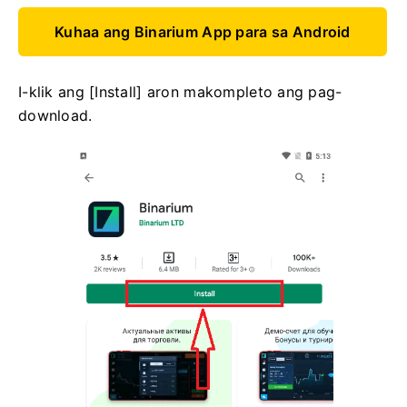
Kuhaa ang Binarium App para sa Android
I-klik ang [Install] aron makompleto ang pag-
download.