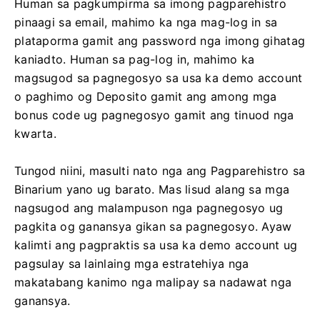
Human sa pagkumpirma sa imong pagparehistro
pinaagi sa email, mahimo ka nga mag-log in sa
plataporma gamit ang password nga imong gihatag
kaniadto. Human sa pag-log in, mahimo ka
magsugod sa pagnegosyo sa usa ka demo account
o paghimo og Deposito gamit ang among mga
bonus code ug pagnegosyo gamit ang tinuod nga
kwarta.
Tungod niini, masulti nato nga ang Pagparehistro sa
Binarium yano ug barato. Mas lisud alang sa mga
nagsugod ang malampuson nga pagnegosyo ug
pagkita og ganansya gikan sa pagnegosyo. Ayaw
kalimti ang pagpraktis sa usa ka demo account ug
pagsulay sa lainlaing mga estratehiya nga
makatabang kanimo nga malipay sa nadawat nga
ganansya.