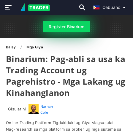
Cebuano
Register Binarium
Balay
Mga Giya
Binarium: Pag-abli sa usa ka
Trading Account ug
Pagrehistro - Mga Lakang ug
Kinahanglanon
Nathan
Gisulat ni
Cole
Online Trading Platform Tigdukiduki ug Giya Magsusulat
Nag-research sa mga platform sa broker ug mga sistema sa