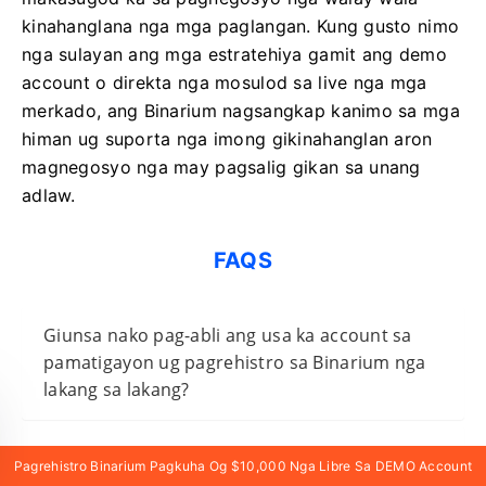
kinahanglana nga mga paglangan. Kung gusto nimo
nga sulayan ang mga estratehiya gamit ang demo
account o direkta nga mosulod sa live nga mga
merkado, ang Binarium nagsangkap kanimo sa mga
himan ug suporta nga imong gikinahanglan aron
magnegosyo nga may pagsalig gikan sa unang
adlaw.
FAQS
Giunsa nako pag-abli ang usa ka account sa
pamatigayon ug pagrehistro sa Binarium nga
lakang sa lakang?
Unsa nga mga dokumento ang gikinahanglan
Pagrehistro Binarium Pagkuha Og $10,000 Nga Libre Sa DEMO Account
aron mahuman ang pagparehistro ug pag-