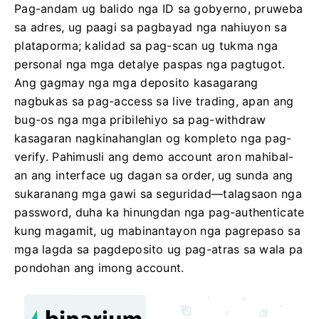
Pag-andam ug balido nga ID sa gobyerno, pruweba
sa adres, ug paagi sa pagbayad nga nahiuyon sa
plataporma; kalidad sa pag-scan ug tukma nga
personal nga mga detalye paspas nga pagtugot.
Ang gagmay nga mga deposito kasagarang
nagbukas sa pag-access sa live trading, apan ang
bug-os nga mga pribilehiyo sa pag-withdraw
kasagaran nagkinahanglan og kompleto nga pag-
verify. Pahimusli ang demo account aron mahibal-
an ang interface ug dagan sa order, ug sunda ang
sukaranang mga gawi sa seguridad—talagsaon nga
password, duha ka hinungdan nga pag-authenticate
kung magamit, ug mabinantayon nga pagrepaso sa
mga lagda sa pagdeposito ug pag-atras sa wala pa
pondohan ang imong account.