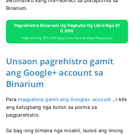
awtomatiko kang ma-redirect sa plataporma sa
Binarium.
Pagrehistro Binarium Ug Pagkuha Og Libre Nga $1
0,000
Pagkuha Og $10,000 Nga Libre Para Sa Mga Nagsugod
Unsaon pagrehistro gamit
ang Google+ account sa
Binarium
Para
magpalista gamit ang Google+ account
, i-klik
ang katugbang nga buton sa porma sa
pagparehistro.
Sa bag-ong bintana nga moabli, isulod ang imong